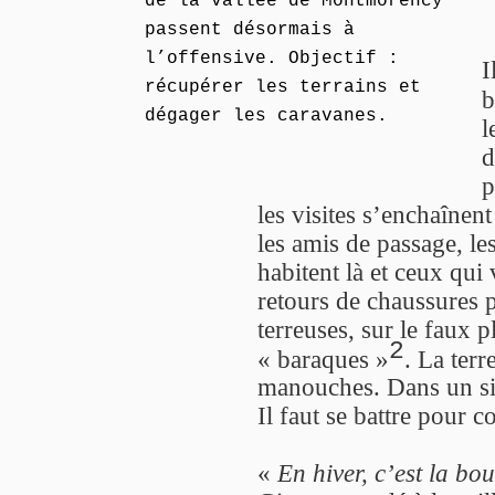
de la vallée de Montmorency
passent désormais à
l’offensive. Objectif :
I
récupérer les terrains et
b
dégager les caravanes.
l
d
p
les visites s’enchaînen
les amis de passage, le
habitent là et ceux qui
retours de chaussures 
terreuses, sur le faux 
2
« baraques »
. La terr
manouches. Dans un si p
Il faut se battre pour 
«
En hiver, c’est la bou