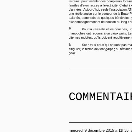
terrains, pour installer des compteurs forai
familles d’avoir accès à l’électricité. C’était i
d’années. Aujourd’hui, seule l’association
une réelle action sur le secteur de la Butte-
salariés, secondés de quelques bénévoles, y 
d’accompagnement et de soutien au long co
5
Pour la vaisselle et les douches, u
manouches ont recours à un vieux puits. Le
citernes mobiles, qu’ils doivent régulièrement
6
Soit : tous ceux qui ne sont pas 
singulier, le terme devient
gadjo
; au féminin si
gadji
.
COMMENTAI
mercredi 9 décembre 2015 à 11h35, 