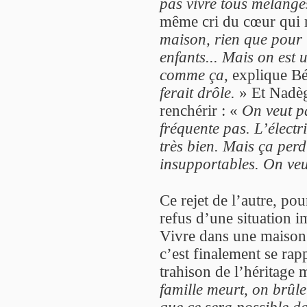
pas vivre tous mélangé
même cri du cœur qui 
maison, rien que pour 
enfants... Mais on est 
comme ça
, explique B
ferait drôle.
» Et Nadège
renchérir : «
On veut p
fréquente pas. L’électric
très bien. Mais ça perd 
insupportables. On veut
Ce rejet de l’autre, pou
refus d’une situation i
Vivre dans une maison 
c’est finalement se ra
trahison de l’héritage
famille meurt, on brûle 
que ce sera possible da