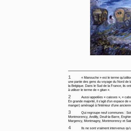
1
« Manouche » est le terme qu’utilise
une partie des gens du voyage du Nord de l
la Belgique. Dans le Sud de la France, ils o
à utiliser le terme de « gitan ».
2
Aussi appelées « caisses », « caba
En grande majorité, il s’agit d’un espace de vi
manger) aménagé à l’intérieur d’une ancienn
3
Qui regroupe neuf communes : Soi
Montmorency, Andilly, Deuil-la-Barre, Enghie
Margency, Montmagny, Montmorency et Sain
4
Ils ne sont vraiment intervenus qu’u