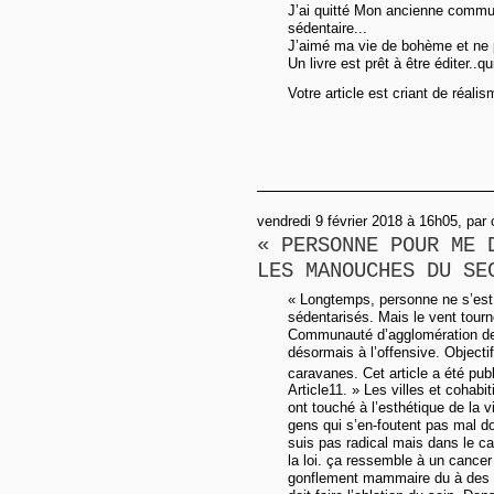
J’ai quitté Mon ancienne comm
sédentaire...
J’aimé ma vie de bohème et ne p
Un livre est prêt à être éditer..qu
Votre article est criant de réalis
vendredi 9 février 2018 à 16h05, par 
« PERSONNE POUR ME 
LES MANOUCHES DU SE
« Longtemps, personne ne s’est
sédentarisés. Mais le vent tourne
Communauté d’agglomération de
désormais à l’offensive. Objectif
caravanes. Cet article a été pub
Article11. » Les villes et cohabi
ont touché à l’esthétique de la v
gens qui s’en-foutent pas mal doi
suis pas radical mais dans le cas
la loi. ça ressemble à un cance
gonflement mammaire du à des b