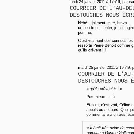
lundi 24 janvier 2011 à 17h19, par isa
COURRIER DE L’AU-DE
DESTOUCHES NOUS ÉCR
Héhé... joliment imité, bravo......
un peu trop.... enfin, je n’imagin
pomme.
C’est vraiment des connods les v
ressortir Pierre Benoît comme ç
qu’ils crèvent !!!
mardi 25 janvier 2011 à 19h49, 
COURRIER DE L’AU-
DESTOUCHES NOUS É
«
qu’ils crèvent !!
! »
Pas mieux.... :-)
Et puis, c’est vrai, Céline
appels au secours. Quoique
commentaire à un très récent
« Il était très avide de rec
adresse à Gaston Gallimard