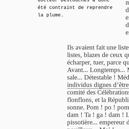
docteur Destouches a donc
m
été contraint de reprendre
d
la plume.
e
d
e
Ils avaient fait une list
listes, blazes de ceux q
écharper, tuer, parce q
Avant... Longtemps... M
sale... Détestable ! M
individus dignes d’être
comité des Célébrations
flonflons, et la Républ
sonne. Pom ! po ! pom 
dam ! Ta ! ga ! dam ! 
pissotière... empereur 