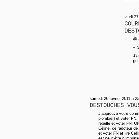
jeudi 2
COUR
DEST
@ a
« t
J’a
gue
samedi 26 février 2011 à 2
DESTOUCHES VOU
J’approuve votre comme
plombier) et voter FN.
rebelle et voter FN. ON
Céline, ce radoteur de
et voter FN et lire Cél
est peut être n’importe