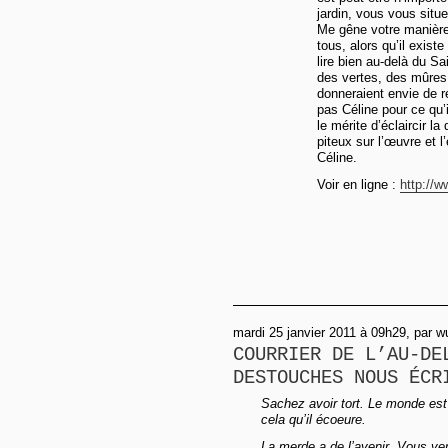
jardin, vous vous situe
Me gêne votre manière 
tous, alors qu’il exis
lire bien au-delà du Sa
des vertes, des mûres 
donneraient envie de r
pas Céline pour ce qu’i
le mérite d’éclaircir la
piteux sur l’œuvre et l
Céline.
Voir en ligne :
http://w
mardi 25 janvier 2011 à 09h29, par w
COURRIER DE L’AU-DE
DESTOUCHES NOUS ÉCR
Sachez avoir tort. Le monde est 
cela qu’il écoeure.
La merde a de l’avenir. Vous ver