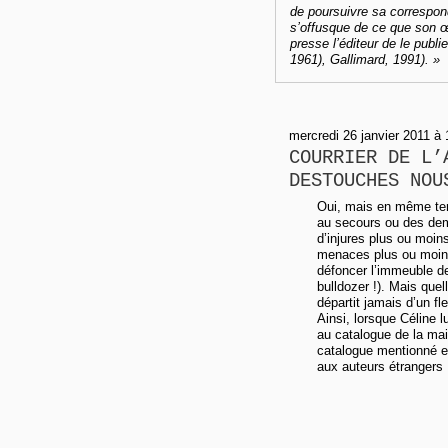
de poursuivre sa correspon
s’offusque de ce que son œu
presse l’éditeur de le publi
1961), Gallimard, 1991). »
mercredi 26 janvier 2011 à
COURRIER DE L’
DESTOUCHES NOU
Oui, mais en même te
au secours ou des dema
d’injures plus ou moin
menaces plus ou moins f
défoncer l’immeuble d
bulldozer !). Mais quel
départit jamais d’un f
Ainsi, lorsque Céline 
au catalogue de la mai
catalogue mentionné es
aux auteurs étrangers 