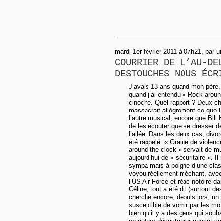
mardi 1er février 2011 à 07h21, par
COURRIER DE L’AU-DE
DESTOUCHES NOUS ÉCR
J’avais 13 ans quand mon père, a
quand j’ai entendu « Rock around
cinoche. Quel rapport ? Deux choc
massacrait allégrement ce que l’o
l’autre musical, encore que Bil
de les écouter que se dresser de
l’allée. Dans les deux cas, divo
été rappelé. « Graine de violenc
around the clock » servait de mus
aujourd’hui de « sécuritaire ». I
sympa mais à poigne d’une classe
voyou réellement méchant, avec 
l’US Air Force et réac notoire da
Céline, tout a été dit (surtout 
cherche encore, depuis lors, un 
susceptible de vomir par les mo
bien qu’il y a des gens qui souha
un auteur dévastateur noyant sou