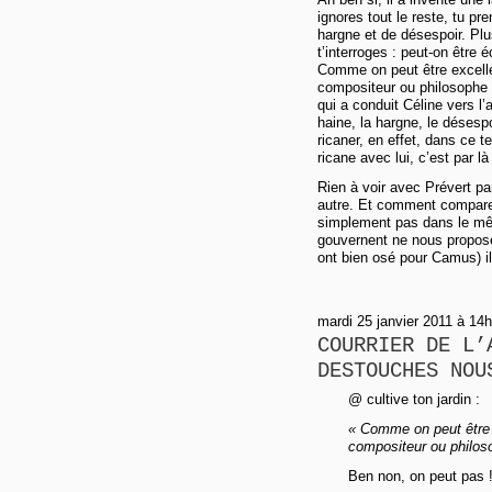
ignores tout le reste, tu p
hargne et de désespoir. Plus
t’interroges : peut-on être 
Comme on peut être excelle
compositeur ou philosophe 
qui a conduit Céline vers l’
haine, la hargne, le désesp
ricaner, en effet, dans ce t
ricane avec lui, c’est par là
Rien à voir avec Prévert p
autre. Et comment comparer
simplement pas dans le mê
gouvernent ne nous propose
ont bien osé pour Camus) il 
mardi 25 janvier 2011 à 14
COURRIER DE L’
DESTOUCHES NOU
@ cultive ton jardin :
« Comme on peut être 
compositeur ou philos
Ben non, on peut pas 