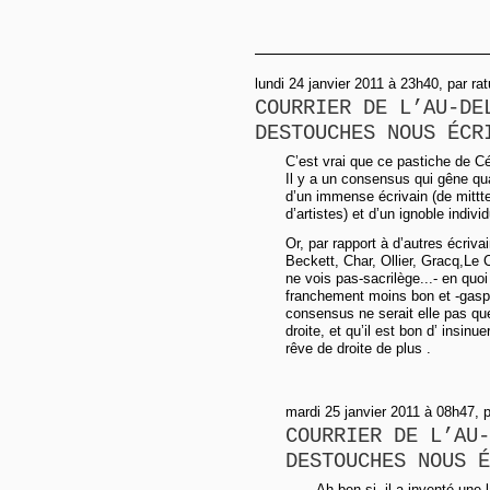
lundi 24 janvier 2011 à 23h40, par rat
COURRIER DE L’AU-DE
DESTOUCHES NOUS ÉCR
C’est vrai que ce pastiche de Cél
Il y a un consensus qui gêne qu
d’un immense écrivain (de mitt
d’artistes) et d’un ignoble individ
Or, par rapport à d’autres écri
Beckett, Char, Ollier, Gracq,Le
ne vois pas-sacrilège...- en quoi 
franchement moins bon et -gasp ! 
consensus ne serait elle pas que a
droite, et qu’il est bon d’ insinue
rêve de droite de plus .
mardi 25 janvier 2011 à 08h47, pa
COURRIER DE L’AU-
DESTOUCHES NOUS É
Ah ben si, il a inventé une 