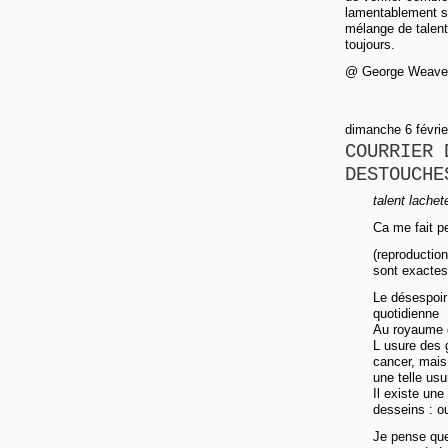
lamentablement sur
mélange de talent
toujours.
@ George Weaver :
dimanche 6 févrie
COURRIER 
DESTOUCHE
talent lachet
Ca me fait 
(reproduction
sont exactes
Le désespoir 
quotidienne
Au royaume d
L usure des 
cancer, mais
une telle usu
Il existe une
desseins : ou
Je pense que 