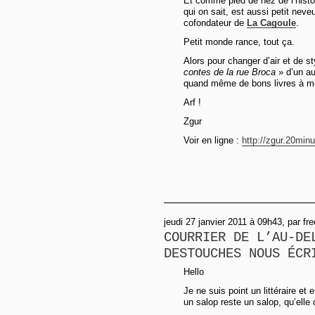
Et comme pied de nez de l’histoi
qui on sait, est aussi petit nev
cofondateur de
La Cagoule
.
Petit monde rance, tout ça.
Alors pour changer d’air et de st
contes de la rue Broca
» d’un aut
quand même de bons livres à m
Arf !
Zgur
Voir en ligne :
http://zgur.20minu
jeudi 27 janvier 2011 à 09h43, par fre
COURRIER DE L’AU-DE
DESTOUCHES NOUS ÉCR
Hello
Je ne suis point un littéraire et
un salop reste un salop, qu’elle 