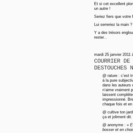
Et si cet excellent plo
un autre !
Seriez fiers que votre 
Lui serreriez la main 
Y a des trésors englou
rester...
mardi 25 janvier 2011
COURRIER DE
DESTOUCHES 
@ rature : c’est t
à la pure subject
dans les auteurs 
n’aime vraiment p
laissent compléte
impressionné. Bref
chaque fois et e
@ cultive ton jard
ça et joliment dit.
@ anonyme : «
E
bosser et en chois