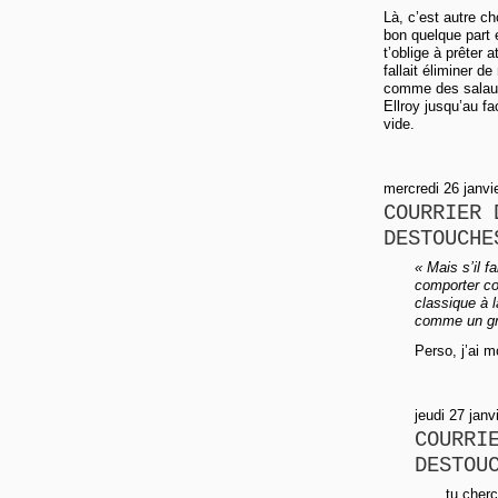
Là, c’est autre c
bon quelque part e
t’oblige à prêter a
fallait éliminer d
comme des salauds
Ellroy jusqu’au f
vide.
mercredi 26 janv
COURRIER 
DESTOUCHE
« Mais s’il f
comporter co
classique à l
comme un gr
Perso, j’ai m
jeudi 27 janv
COURRI
DESTOU
tu cher