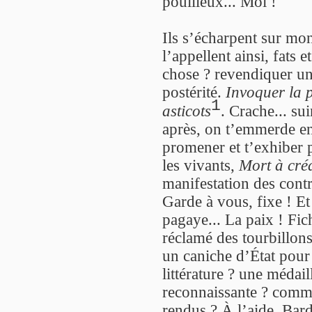
pouilleux... Moi !
Ils s’écharpent sur mo
l’appellent ainsi, fats 
chose ? revendiquer un
postérité.
Invoquer la p
1
asticots
. Crache... sui
après, on t’emmerde enc
promener et t’exhiber p
les vivants,
Mort à créd
manifestation des contr
Garde à vous, fixe ! Et
pagaye... La paix ! Fic
réclamé des tourbillons 
un caniche d’État pour
littérature ? une médai
reconnaissante ? comme
rendus ? À l’aide, Bar