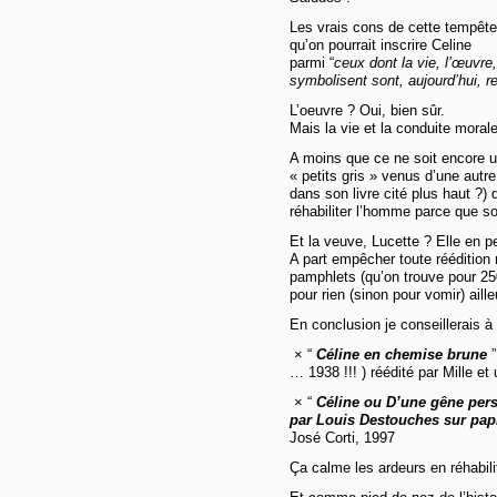
Les vrais cons de cette tempête
qu’on pourrait inscrire Celine
parmi “
ceux dont la vie, l’œuvre,
symbolisent sont, aujourd’hui,
L’oeuvre ? Oui, bien sûr.
Mais la vie et la conduite mor
A moins que ce ne soit encore u
« petits gris » venus d’une autr
dans son livre cité plus haut ?) 
réhabiliter l’homme parce que so
Et la veuve, Lucette ? Elle en p
A part empêcher toute réédition
pamphlets (qu’on trouve pour 250
pour rien (sinon pour vomir) aille
En conclusion je conseillerais à 
× “
Céline en chemise brune
… 1938 !!! ) réédité par Mille et
× “
Céline ou D’une gêne persi
par Louis Destouches sur papi
José Corti, 1997
Ça calme les ardeurs en réhabili