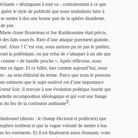
méchants » dézinguant à tout va - contrairement à ce que
guère le style de publicité que nous souhaitons faire à
 se mettre à dos une bonne part de la sphère dissidente.
 de joie.
 Marie-Anne Boutoleau et Joe Rashkounine était précis,
 des faits sourcés. Rien d’une attaque purement gratuite,
té. Alors ? C’est vrai, nous aurions pu ne pas le publier,
devant la polémique, ou par refus de s’attaquer à un site que
u comme « de famille proche ». Après réflexion, nous
ttre en ligne. Et ce billet, hier comme aujourd’hui, nous
t - au sens éditorial du terme. Parce que nous le pensons
nous estimons que le sujet soulevé est d’une importance
rand Soir
, il renvoie à une évolution politique lourde qui
tielle recomposition idéologique et qui voit une frange
2
ons du feu de la confusion ambiante
.
itutionnel (disons : le champ électoral et politicien) que
s repères tombent et que la vague volonté de mettre à bas
us les errements. Et il est finalement assez étonnant, voire