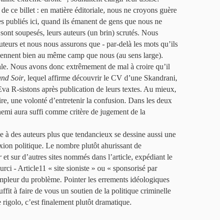
t de ce billet : en matière éditoriale, nous ne croyons guère
tes publiés ici, quand ils émanent de gens que nous ne
ont soupesés, leurs auteurs (un brin) scrutés. Nous
uteurs et nous nous assurons que - par-delà les mots qu’ils
rtiennent bien au même camp que nous (au sens large).
iale. Nous avons donc extrêmement de mal à croire qu’il
nd Soir
, lequel affirme découvrir le CV d’une Skandrani,
Eva R-sistons après publication de leurs textes. Au mieux,
re, une volonté d’entretenir la confusion. Dans les deux
emi aura suffi comme critère de jugement de la
dée à des auteurs plus que tendancieux se dessine aussi une
exion politique. Le nombre plutôt ahurissant de
r
et sur d’autres sites nommés dans l’article, expédiant le
rci - Article11 « site sioniste » ou « sponsorisé par
l’ampleur du problème. Pointer les errements idéologiques
suffit à faire de vous un soutien de la politique criminelle
e rigolo, c’est finalement plutôt dramatique.