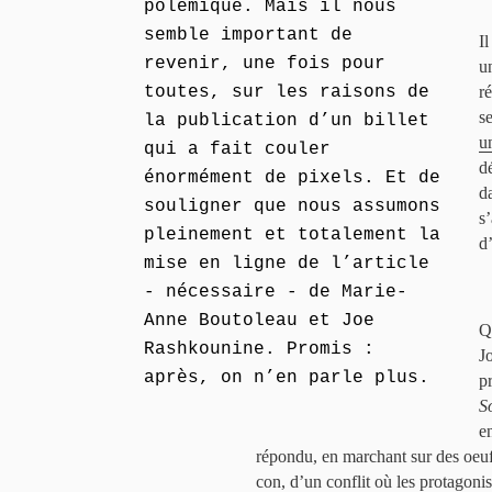
polémique. Mais il nous
semble important de
I
revenir, une fois pour
u
toutes, sur les raisons de
r
se
la publication d’un billet
u
qui a fait couler
d
énormément de pixels. Et de
d
souligner que nous assumons
s
pleinement et totalement la
d’
mise en ligne de l’article
- nécessaire - de Marie-
Anne Boutoleau et Joe
Q
Rashkounine. Promis :
J
après, on n’en parle plus.
p
S
e
répondu, en marchant sur des oeuf
con, d’un conflit où les protagonis