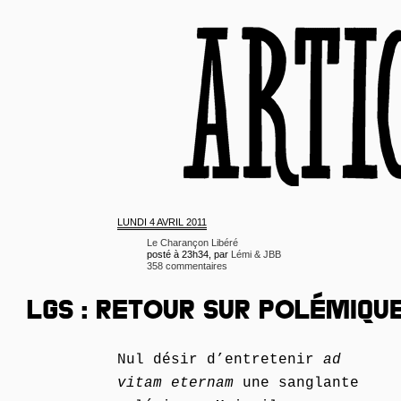
LUNDI
4 AVRIL 2011
Le Charançon Libéré
posté à 23h34, par
Lémi & JBB
358 commentaires
LGS : RETOUR SUR POLÉMIQU
Nul désir d’entretenir
ad
vitam eternam
une sanglante