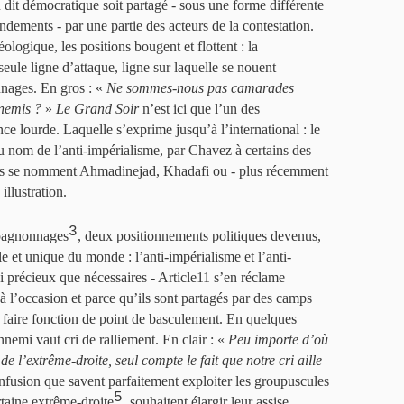
u dit démocratique soit partagé - sous une forme différente
dements - par une partie des acteurs de la contestation.
ologique, les positions bougent et flottent : la
seule ligne d’attaque, ligne sur laquelle se nouent
nnages. En gros : «
Ne sommes-nous pas camarades
nemis ?
»
Le Grand Soir
n’est ici que l’un des
e lourde. Laquelle s’exprime jusqu’à l’international : le
u nom de l’anti-impérialisme, par Chavez à certains des
u’ils se nomment Ahmadinejad, Khadafi ou - plus récemment
 illustration.
3
pagnonnages
, deux positionnements politiques devenus,
ale et unique du monde : l’anti-impérialisme et l’anti-
précieux que nécessaires - Article11 s’en réclame
à l’occasion et parce qu’ils sont partagés par des camps
 faire fonction de point de basculement. En quelques
nemi vaut cri de ralliement. En clair : «
Peu importe d’où
e l’extrême-droite, seul compte le fait que notre cri aille
fusion que savent parfaitement exploiter les groupuscules
5
taine extrême-droite
, souhaitent élargir leur assise.