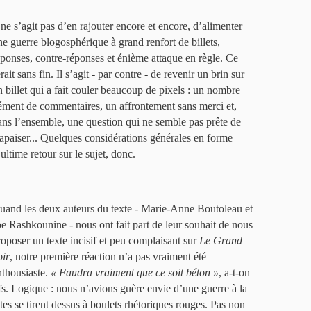
l ne s’agit pas d’en rajouter encore et encore, d’alimenter
ne guerre blogosphérique à grand renfort de billets,
éponses, contre-réponses et énième attaque en règle. Ce
rait sans fin. Il s’agit - par contre - de revenir un brin sur
n billet qui a fait couler beaucoup de pixels
: un nombre
ément de commentaires, un affrontement sans merci et,
ans l’ensemble, une question qui ne semble pas prête de
’apaiser... Quelques considérations générales en forme
ultime retour sur le sujet, donc.
.
uand les deux auteurs du texte - Marie-Anne Boutoleau et
oe Rashkounine - nous ont fait part de leur souhait de nous
roposer un texte incisif et peu complaisant sur
Le Grand
oir
, notre première réaction n’a pas vraiment été
nthousiaste.
« Faudra vraiment que ce soit béton »
, a-t-on
s. Logique : nous n’avions guère envie d’une guerre à la
tes se tirent dessus à boulets rhétoriques rouges. Pas non