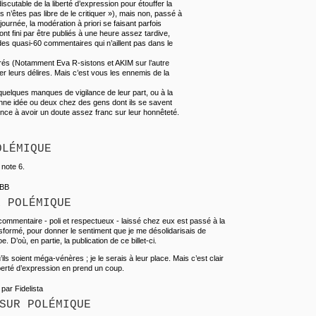
scutable de la liberté d’expression pour étouffer la
ous n’êtes pas libre de le critiquer »), mais non, passé à
 journée, la modération à priori se faisant parfois
nt fini par être publiés à une heure assez tardive,
 des quasi-60 commentaires qui n’aillent pas dans le
 tarés (Notamment Eva R-sistons et AKIM sur l’autre
er leurs délires. Mais c’est vous les ennemis de la
uelques manques de vigilance de leur part, ou à la
bonne idée ou deux chez des gens dont ils se savent
ce à avoir un doute assez franc sur leur honnêteté.
OLÉMIQUE
 note 6.
JBB
R POLÉMIQUE
commentaire - poli et respectueux - laissé chez eux est passé à la
ransformé, pour donner le sentiment que je me désolidarisais de
e. D’où, en partie, la publication de ce billet-ci.
ils soient méga-vénères ; je le serais à leur place. Mais c’est clair
iberté d’expression en prend un coup.
 par Fidelista
SUR POLÉMIQUE