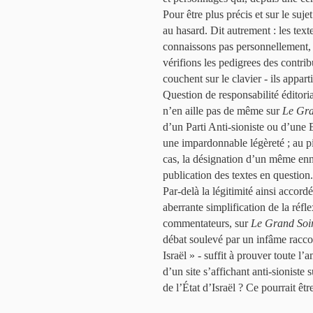
Pour être plus précis et sur le suje
au hasard. Dit autrement : les tex
connaissons pas personnellement, s
vérifions les pedigrees des contrib
couchent sur le clavier - ils appa
Question de responsabilité éditor
n’en aille pas de même sur
Le Gra
d’un Parti Anti-sioniste ou d’une 
une impardonnable légèreté ; au pi
cas, la désignation d’un même enn
publication des textes en question.
Par-delà la légitimité ainsi accor
aberrante simplification de la réfl
commentateurs, sur
Le Grand Soi
débat soulevé par un infâme raccou
Israël » - suffit à prouver toute 
d’un site s’affichant anti-sioniste 
de l’État d’Israël ? Ce pourrait êtr