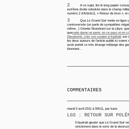
2
A ce sujet, lire le long papier cons
extrême droite relookée dans le champ milita
numéro 2 d’Article11, « Retour de brun », et
3
Que
Le Grand Soir
mette en ligne u
controversée (on parle de sympathies négat
même...) Ginette Skandrani sur la Libye, qu
que
cette dame ne parte, en ce pays et en 
Dieudonné, crier son soutien à Kadhafi
, est
les deux auteurs de l’article publié ici soien
avoir pointé ce très étrange mélange des ge
étonnant...
COMMENTAIRES
mardi 5 avril 2011 à 00h11, par kaos
LGS : RETOUR SUR POLÉ
Il faudrait ajouter que Le Grand Soir 
strictement dans le sens de la destructi