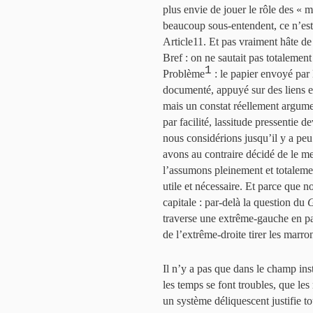
plus envie de jouer le rôle des « 
beaucoup sous-entendent, ce n’est 
Article11. Et pas vraiment hâte de
Bref : on ne sautait pas totalement
1
Problème
: le papier envoyé par
documenté, appuyé sur des liens et
mais un constat réellement argumen
par facilité, lassitude pressentie 
nous considérions jusqu’il y a pe
avons au contraire décidé de le me
l’assumons pleinement et totalemen
utile et nécessaire. Et parce que 
capitale : par-delà la question du
G
traverse une extrême-gauche en par
de l’extrême-droite tirer les marr
Il n’y a pas que dans le champ inst
les temps se font troubles, que le
un système déliquescent justifie to