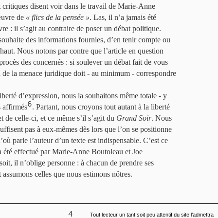
critiques disent voir dans le travail de Marie-Anne
œuvre de
« flics de la pensée »
. Las, il n’a jamais été
re : il s’agit au contraire de poser un débat politique.
 souhaite des informations fournies, d’en tenir compte ou
haut. Nous notons par contre que l’article en question
rocès des concernés : si soulever un débat fait de vous
on de la menace juridique doit - au minimum - correspondre
berté d’expression, nous la souhaitons même totale - y
6
 affirmés
. Partant, nous croyons tout autant à la liberté
jet de celle-ci, et ce même s’il s’agit du
Grand Soir
. Nous
uffisent pas à eux-mêmes dès lors que l’on se positionne
’où parle l’auteur d’un texte est indispensable. C’est ce
 a été effectué par Marie-Anne Boutoleau et Joe
soit, il n’oblige personne : à chacun de prendre ses
et assumons celles que nous estimons nôtres.
4
Tout lecteur un tant soit peu attentif du site l’admettra