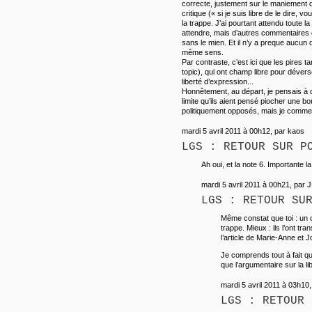
correcte, justement sur le maniement di
critique (« si je suis libre de le dire, v
la trappe. J’ai pourtant attendu toute la
attendre, mais d’autres commentaires o
sans le mien. Et il n’y a preque aucun
même sens.
Par contraste, c’est ici que les pires
topic), qui ont champ libre pour dévers
liberté d’expression...
Honnêtement, au départ, je pensais à q
limite qu’ils aient pensé piocher une 
politiquement opposés, mais je commen
mardi 5 avril 2011 à 00h12, par kaos
LGS : RETOUR SUR P
Ah oui, et la note 6. Importante la
mardi 5 avril 2011 à 00h21, par 
LGS : RETOUR SU
Même constat que toi : un 
trappe. Mieux : ils l’ont t
l’article de Marie-Anne et Jo
Je comprends tout à fait qu’
que l’argumentaire sur la l
mardi 5 avril 2011 à 03h10,
LGS : RETOUR 