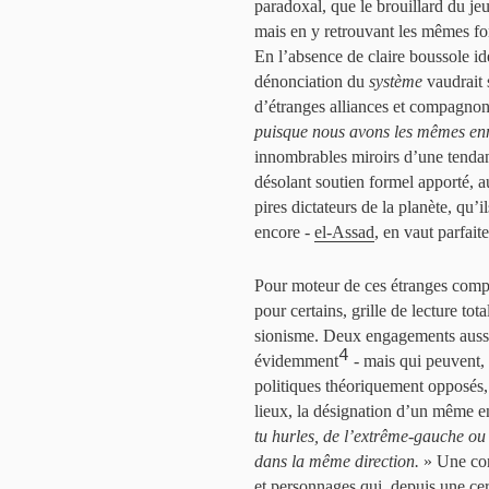
paradoxal, que le brouillard du je
mais en y retrouvant les mêmes fon
En l’absence de claire boussole idé
dénonciation du
système
vaudrait 
d’étranges alliances et compagno
puisque nous avons les mêmes en
innombrables miroirs d’une tendanc
désolant soutien formel apporté, a
pires dictateurs de la planète, q
encore -
el-Assad
, en vaut parfaite
Pour moteur de ces étranges com
pour certains, grille de lecture tot
sionisme. Deux engagements aussi 
4
évidemment
- mais qui peuvent, 
politiques théoriquement opposés,
lieux, la désignation d’un même en
tu hurles, de l’extrême-gauche ou d
dans la même direction.
» Une con
et personnages qui, depuis une cer