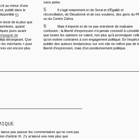
sans peine.
acré au retour d’une
5
nt, publié dans le
Il s’agit notamment ici de Soral et d’Égalité et
 disponible
ici
.
réconciliation, de Dieudonné et de ses soutiens, des gens du P
ou du Centre Zahra.
n texte de la plus que
6
ionnistes, quand
Mais il importe ici de ne pas entretenir de malsaine
elques jours avant
confusion : la liberté d’expression n’a jamais consisté à considé
compagnie de
que toutes les opinions se valent, non plus qu’à promulguer cell
 déjà dérangeant. Que
qu’on estime contraires à son engagement politique. En l’espèc
t « les méchants » pour
publier des auteurs tendancieux sur son site ne relève pas de l
nres est encore plus
liberté d’expression, mais d’un positionnement politique.
MIQUE
ne laisse pas passer les commentaires qui ne vont pas
on d’article XI. J’y ai laissé une note plus que