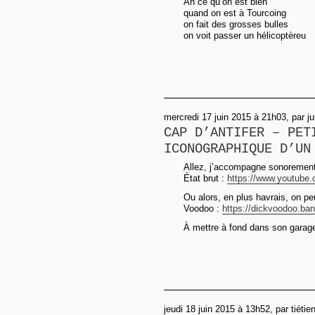
Ah ce qu’on est bien
quand on est à Tourcoing
on fait des grosses bulles
on voit passer un hélicoptèreu
mercredi 17 juin 2015 à 21h03, par ju
CAP D’ANTIFER – PET
ICONOGRAPHIQUE D’UN
Allez, j’accompagne sonorement
État brut :
https://www.youtube
Ou alors, en plus havrais, on p
Voodoo :
https://dickvoodoo.ba
À mettre à fond dans son garage
jeudi 18 juin 2015 à 13h52, par tiétie