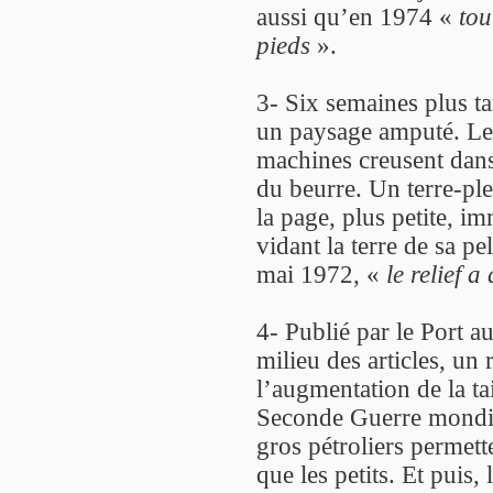
aussi qu’en 1974 «
tou
pieds
».
3- Six semaines plus ta
un paysage amputé. Le cu
machines creusent dans
du beurre. Un terre-pl
la page, plus petite, i
vidant la terre de sa p
mai 1972, «
le relief 
4- Publié par le Port 
milieu des articles, un
l’augmentation de la tai
Seconde Guerre mondia
gros pétroliers permet
que les petits. Et pui