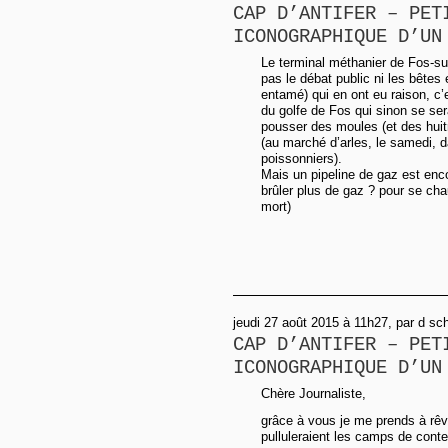
CAP D’ANTIFER – PET
ICONOGRAPHIQUE D’UN
Le terminal méthanier de Fos-sur
pas le débat public ni les bêtes 
entamé) qui en ont eu raison, c’
du golfe de Fos qui sinon se sera
pousser des moules (et des huitr
(au marché d’arles, le samedi, d
poissonniers).
Mais un pipeline de gaz est enc
brûler plus de gaz ? pour se cha
mort)
jeudi 27 août 2015 à 11h27, par d sc
CAP D’ANTIFER – PET
ICONOGRAPHIQUE D’UN
Chère Journaliste,
grâce à vous je me prends à rêv
pulluleraient les camps de cont