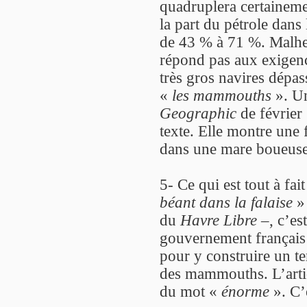
quadruplera certaineme
la part du pétrole dans
de 43 % à 71 %. Malhe
répond pas aux exigence
très gros navires dépa
«
les mammouths
». Un
Geographic
de février
texte. Elle montre une
dans une mare boueuse, 
5- Ce qui est tout à fai
béant dans la falaise
» 
du
Havre Libre
–, c’es
gouvernement français a
pour y construire un te
des mammouths. L’artic
du mot «
énorme
». C’e