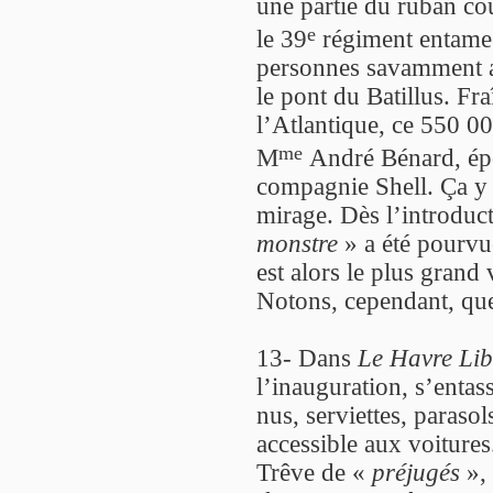
une partie du ruban co
e
le 39
régiment entame 
personnes savamment ac
le pont du Batillus. Fr
l’Atlantique, ce 550 00
me
M
André Bénard, ép
compagnie Shell. Ça y
mirage. Dès l’introducti
monstre
» a été pourv
est alors le plus grand
Notons, cependant, que
13- Dans
Le Havre Lib
l’inauguration, s’entas
nus, serviettes, paraso
accessible aux voitures
Trêve de «
préjugés
», 