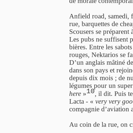
de morale contemporai
Anfield road, samedi, 
rue, barquettes de chea
Scousers se préparent à
Les pubs ne suffisent p
bières. Entre les sabot
rouges, Nektarios se fa
D’un anglais mâtiné de
dans son pays et rejoin
depuis dix mois ; de nui
légumes pour un supe
10
here
»
, il dit. Puis
Lacta - «
very very go
compagnie d’aviation a
Au coin de la rue, on c