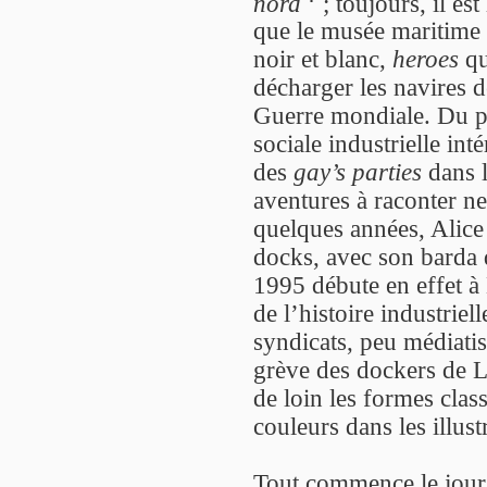
nord
; toujours, il es
que le musée maritime 
noir et blanc,
heroes
qu
décharger les navires 
Guerre mondiale. Du pa
sociale industrielle in
des
gay’s parties
dans l
aventures à raconter ne
quelques années, Alice
docks, avec son barda 
1995 débute en effet à 
de l’histoire industrie
syndicats, peu médiati
grève des dockers de L
de loin les formes class
couleurs dans les illust
Tout commence le jour 