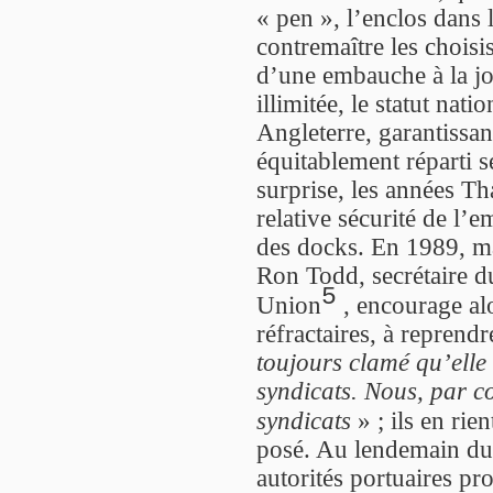
« pen », l’enclos dans l
contremaître les choisis
d’une embauche à la jo
illimitée, le statut nat
Angleterre, garantissa
équitablement réparti s
surprise, les années Th
relative sécurité de l’
des docks. En 1989, malg
Ron Todd, secrétaire 
5
Union
, encourage alo
réfractaires, à reprendr
toujours clamé qu’elle
syndicats. Nous, par c
syndicats
» ; ils en rien
posé. Au lendemain du 
autorités portuaires p