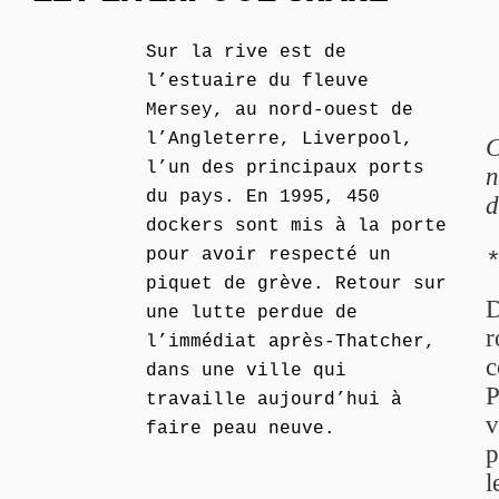
Sur la rive est de
l’estuaire du fleuve
Mersey, au nord-ouest de
l’Angleterre, Liverpool,
C
l’un des principaux ports
n
du pays. En 1995, 450
d
dockers sont mis à la porte
pour avoir respecté un
piquet de grève. Retour sur
D
une lutte perdue de
r
l’immédiat après-Thatcher,
c
dans une ville qui
P
travaille aujourd’hui à
v
faire peau neuve.
p
l