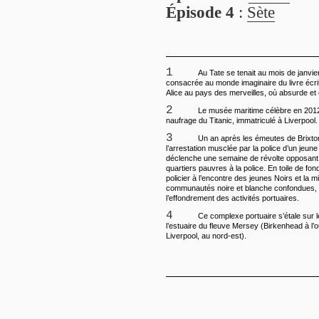
Épisode 4
:
Sète
1
Au Tate se tenait au mois de janvie
consacrée au monde imaginaire du livre écrit
Alice au pays des merveilles, où absurde et 
2
Le musée maritime célèbre en 2012
naufrage du Titanic, immatriculé à Liverpool.
3
Un an après les émeutes de Brixton,
l’arrestation musclée par la police d’un jeun
déclenche une semaine de révolte opposant
quartiers pauvres à la police. En toile de fon
policier à l’encontre des jeunes Noirs et la 
communautés noire et blanche confondues, 
l’effondrement des activités portuaires.
4
Ce complexe portuaire s’étale sur l
l’estuaire du fleuve Mersey (Birkenhead à l’o
Liverpool, au nord-est).