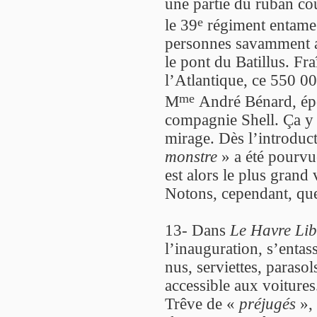
une partie du ruban co
e
le 39
régiment entame 
personnes savamment ac
le pont du Batillus. Fr
l’Atlantique, ce 550 00
me
M
André Bénard, ép
compagnie Shell. Ça y
mirage. Dès l’introducti
monstre
» a été pourv
est alors le plus grand
Notons, cependant, que
13- Dans
Le Havre Lib
l’inauguration, s’entas
nus, serviettes, paraso
accessible aux voitures
Trêve de «
préjugés
», 