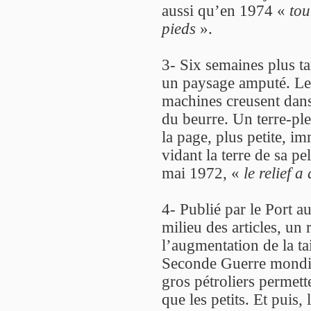
aussi qu’en 1974 «
tou
pieds
».
3- Six semaines plus ta
un paysage amputé. Le cu
machines creusent dans
du beurre. Un terre-pl
la page, plus petite, i
vidant la terre de sa p
mai 1972, «
le relief 
4- Publié par le Port 
milieu des articles, un
l’augmentation de la tai
Seconde Guerre mondia
gros pétroliers permet
que les petits. Et pui