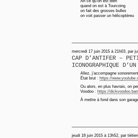
Ah ce qu’on est bien
quand on est à Tourcoing
on fait des grosses bulles
on voit passer un hélicoptèreu
mercredi 17 juin 2015 à 21h03, par ju
CAP D’ANTIFER – PET
ICONOGRAPHIQUE D’UN
Allez, j’accompagne sonorement
État brut :
https://www.youtube
Ou alors, en plus havrais, on p
Voodoo :
https://dickvoodoo.ba
À mettre à fond dans son garage
jeudi 18 juin 2015 à 13h52, par tiétie