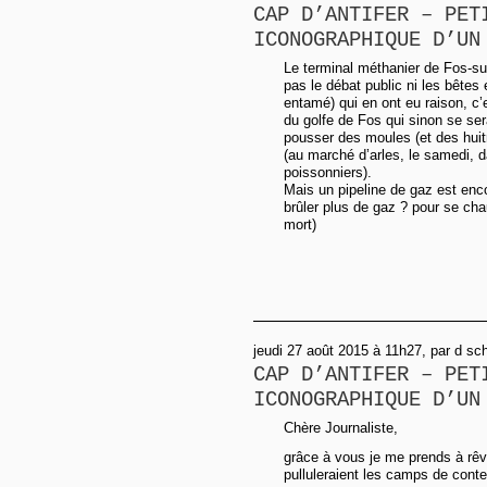
CAP D’ANTIFER – PET
ICONOGRAPHIQUE D’UN
Le terminal méthanier de Fos-sur
pas le débat public ni les bêtes 
entamé) qui en ont eu raison, c’
du golfe de Fos qui sinon se sera
pousser des moules (et des huitr
(au marché d’arles, le samedi, d
poissonniers).
Mais un pipeline de gaz est enc
brûler plus de gaz ? pour se cha
mort)
jeudi 27 août 2015 à 11h27, par d sc
CAP D’ANTIFER – PET
ICONOGRAPHIQUE D’UN
Chère Journaliste,
grâce à vous je me prends à rêv
pulluleraient les camps de cont