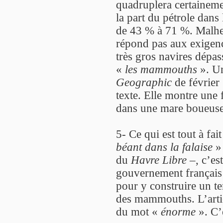
quadruplera certaineme
la part du pétrole dans
de 43 % à 71 %. Malhe
répond pas aux exigence
très gros navires dépa
«
les mammouths
». Un
Geographic
de février
texte. Elle montre une
dans une mare boueuse, 
5- Ce qui est tout à fai
béant dans la falaise
» 
du
Havre Libre
–, c’es
gouvernement français a
pour y construire un te
des mammouths. L’artic
du mot «
énorme
». C’e