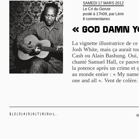
SAMEDI 17 MARS 2012
Le Cri du Gonze
posté à 17h09, par
Lémi
8 commentaires
« God damn y
La vignette illustratrice de ce
Josh White, mais ça aurait to
Cash ou Alain Bashung. Oui, 
chanté Samuel Hall, ce pauvre
la potence après un crime et q
au monde entier : « My name 
one and all ». Vent de colère
1
|
2
|
3
|
4
|
5
|
6
|
7
|
8
|
9
|
>
|
...
R