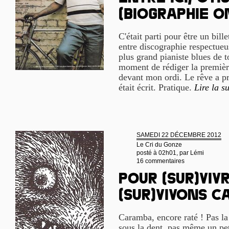
(biographie o
C'était parti pour être un bill
entre discographie respectueu
plus grand pianiste blues de t
moment de rédiger la premièr
devant mon ordi. Le rêve a pris
était écrit. Pratique.
Lire la su
SAMEDI 22 DÉCEMBRE 2012
Le Cri du Gonze
posté à 02h01, par
Lémi
16 commentaires
Pour (sur)viv
(sur)vivons c
Caramba, encore raté ! Pas l
sous la dent, pas même un pe