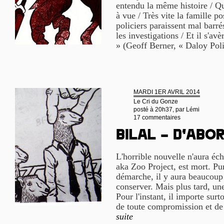
entendu la même histoire / Qu
à vue / Très vite la famille po
policiers paraissent mal barr
les investigations / Et il s'av
» (Geoff Berner, « Daloy Pol
MARDI 1ER AVRIL 2014
Le Cri du Gonze
posté à 20h37, par
Lémi
17 commentaires
Bilal – d’abor
L'horrible nouvelle n'aura éch
aka Zoo Project, est mort. Pur
démarche, il y aura beaucoup
conserver. Mais plus tard, une
Pour l'instant, il importe sur
de toute compromission et de
suite