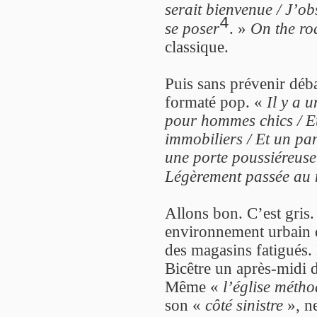
serait bienvenue / J’ob
4
se poser
. »
On the ro
classique.
Puis sans prévenir déba
formaté pop. «
Il y a 
pour hommes chics / Et
immobiliers / Et un pa
une porte poussiéreuse 
Légèrement passée au
Allons bon. C’est gris
environnement urbain d
des magasins fatigués.
Bicêtre un après-midi
Même «
l’église métho
son «
côté sinistre
», n