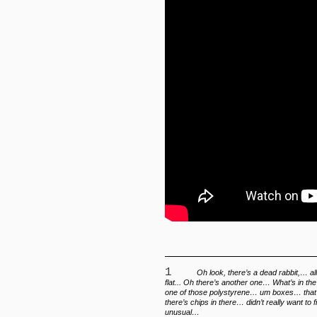
1
Oh look, there’s a dead rabbit,… al
flat... Oh there’s another one… What’s in the 
one of those polystyrene… um boxes… that’s
there’s chips in there… didn’t really want to 
unusual…