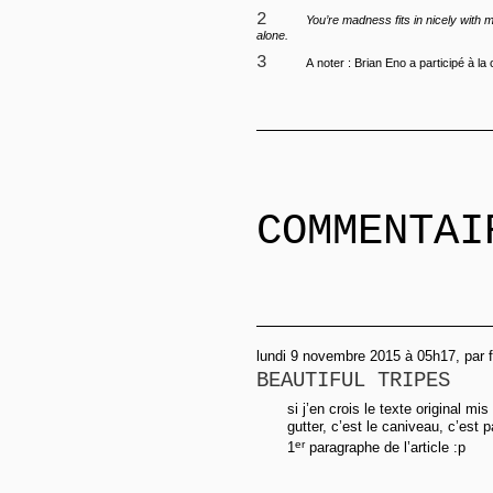
2
You’re madness fits in nicely with m
alone.
3
A noter : Brian Eno a participé à la 
COMMENTAI
lundi 9 novembre 2015 à 05h17, par f
BEAUTIFUL TRIPES
si j’en crois le texte original m
gutter, c’est le caniveau, c’est p
er
1
paragraphe de l’article :p