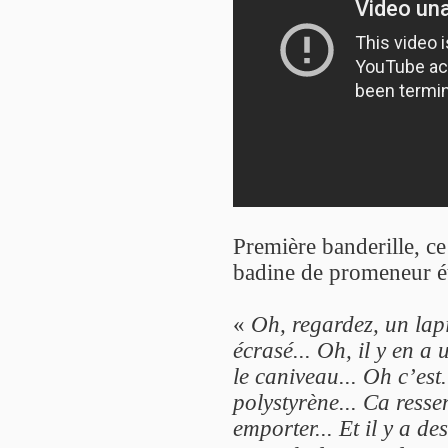
Première banderille, c
badine de promeneur é
«
Oh, regardez, un lap
écrasé... Oh, il y en a 
le caniveau... Oh c’est
polystyrène... Ca ress
emporter... Et il y a de