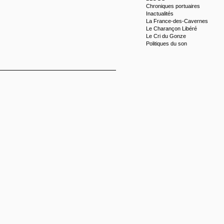
Chroniques portuaires
Inactualités
La France-des-Cavernes
Le Charançon Libéré
Le Cri du Gonze
Politiques du son