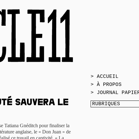
> ACCUEIL
> À PROPOS
> JOURNAL PAPIE
uté sauvera le
sse Tatiana Gnéditch pour finaliser la
térature anglaise, le « Don Juan » de
éalisé ce travail en captivité. « La