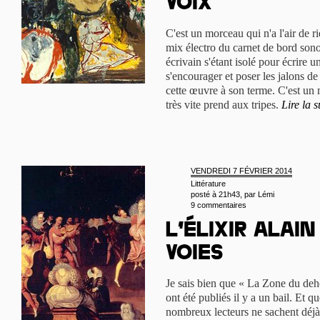
Voix
C'est un morceau qui n'a l'air de r
mix électro du carnet de bord son
écrivain s'étant isolé pour écrire 
s'encourager et poser les jalons de
cette œuvre à son terme. C'est un m
très vite prend aux tripes.
Lire la s
VENDREDI 7 FÉVRIER 2014
Littérature
posté à 21h43, par
Lémi
9 commentaires
L’élixir Alain
Voies
Je sais bien que « La Zone du deh
ont été publiés il y a un bail. Et q
nombreux lecteurs ne sachent déjà 