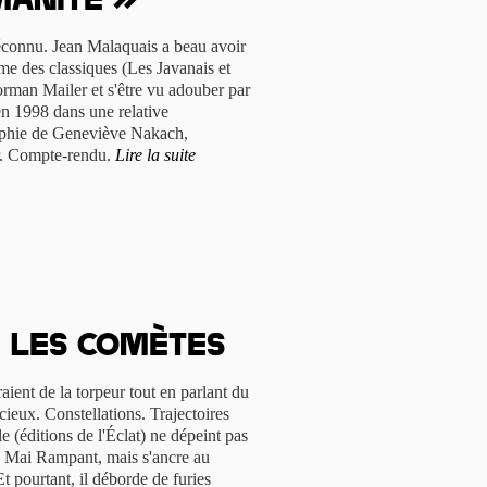
manité »
connu. Jean Malaquais a beau avoir
e des classiques (Les Javanais et
Norman Mailer et s'être vu adouber par
t en 1998 dans une relative
raphie de Geneviève Nakach,
er. Compte-rendu.
Lire la suite
r les comètes
raient de la torpeur tout en parlant du
cieux. Constellations. Trajectoires
e (éditions de l'Éclat) ne dépeint pas
du Mai Rampant, mais s'ancre au
t pourtant, il déborde de furies