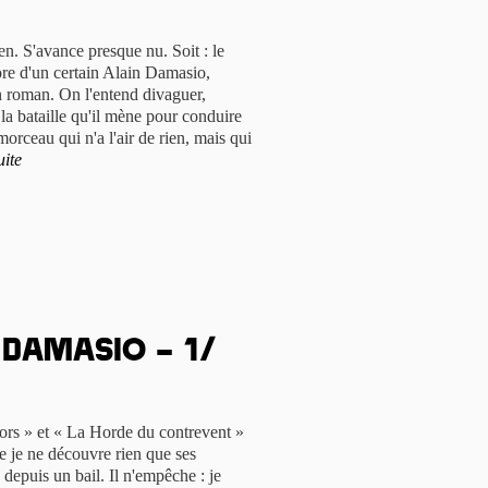
ien. S'avance presque nu. Soit : le
ore d'un certain Alain Damasio,
un roman. On l'entend divaguer,
 la bataille qu'il mène pour conduire
orceau qui n'a l'air de rien, mais qui
uite
 Damasio – 1/
ors » et « La Horde du contrevent »
ue je ne découvre rien que ses
depuis un bail. Il n'empêche : je