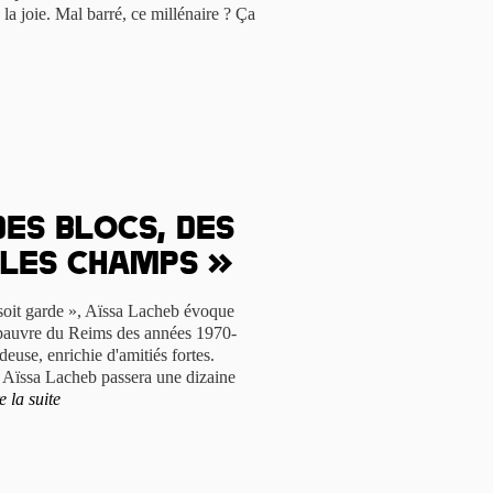
 la joie. Mal barré, ce millénaire ? Ça
des blocs, des
 les champs »
 soit garde », Aïssa Lacheb évoque
 pauvre du Reims des années 1970-
euse, enrichie d'amitiés fortes.
Aïssa Lacheb passera une dizaine
e la suite