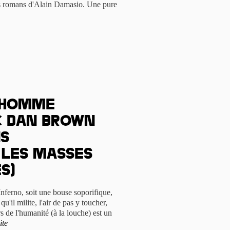
rs romans d'Alain Damasio. Une pure
 homme
c Dan Brown
ns
les masses
s)
 Inferno, soit une bouse soporifique,
u'il milite, l'air de pas y toucher,
ers de l'humanité (à la louche) est un
ite