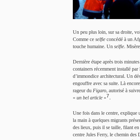
Un peu plus loin, sur sa droite, v
Comme ce
selfie
concédé à un Afgh
touche humaine. Un
selfie
. Misère
Dernière étape après trois minutes 
containers récemment installé par 
d’immondice architectural. Un dése
engouffre avec sa suite. Là encore,
rageur du
Figaro
, autorisé à suiv
7
«
un bel article
»
.
Une fois dans le centre, explique
la main à quelques migrants présen
des lieux, puis il se taille, filant
centre Jules Ferry, le chemin des 