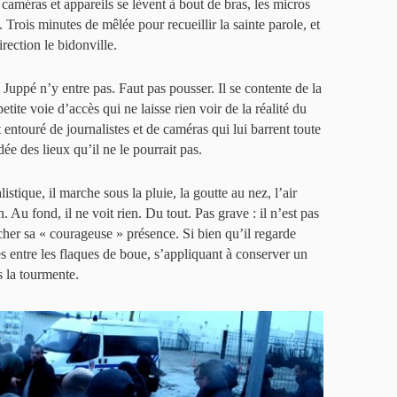
améras et appareils se lèvent à bout de bras, les micros
. Trois minutes de mêlée pour recueillir la sainte parole, et
irection le bidonville.
 Juppé n’y entre pas. Faut pas pousser. Il se contente de la
ite voie d’accès qui ne laisse rien voir de la réalité du
t entouré de journalistes et de caméras qui lui barrent toute
idée des lieux qu’il ne le pourrait pas.
stique, il marche sous la pluie, la goutte au nez, l’air
. Au fond, il ne voit rien. Du tout. Pas grave : il n’est pas
cher sa « courageuse » présence. Si bien qu’il regarde
es entre les flaques de boue, s’appliquant à conserver un
s la tourmente.