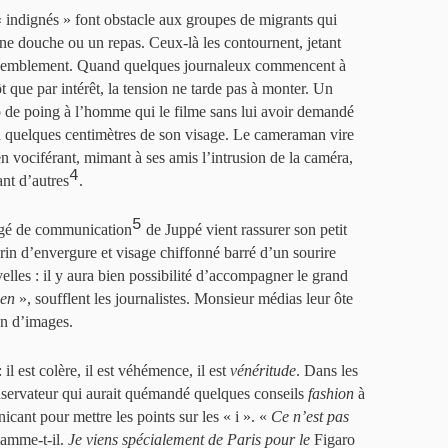
 « indignés » font obstacle aux groupes de migrants qui
une douche ou un repas. Ceux-là les contournent, jetant
assemblement. Quand quelques journaleux commencent à
t que par intérêt, la tension ne tarde pas à monter. Un
p de poing à l’homme qui le filme sans lui avoir demandé
 à quelques centimètres de son visage. Le cameraman vire
en vociférant, mimant à ses amis l’intrusion de la caméra,
4
ant d’autres
.
5
argé de communication
de Juppé vient rassurer son petit
rin d’envergure et visage chiffonné barré d’un sourire
elles : il y aura bien possibilité d’accompagner le grand
ien
», soufflent les journalistes. Monsieur médias leur ôte
ion d’images.
l est colère, il est véhémence, il est
vénéritude
. Dans les
onservateur qui aurait quémandé quelques conseils
fashion
à
cant pour mettre les points sur les « i ». «
Ce n’est pas
lamme-t-il.
Je viens spécialement de Paris pour le
Figaro