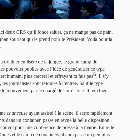
oici deux CRS qu’il fonce saluer, ça ne mange pas de pain.
an souriant qui le prend pour le Président. Voilà pour la
.
à trottiner en lisère de la jungle, le grand camp de
les pouvoirs publics avec l’idée de généraliser ce type
6
rt humain, plus carcéral et effrayant tu fais pas
. Il s’y
 les journalistes sont refoulés à l’entrée. Sauf le type
re le mouvement par le chargé de com’. Joie. Il fera bien
 une
chanceuse
ayant assisté à la scène, il serre rapidement
ts dans un container, passe en revue la belle disposition
 en convoi pour une conférence de presse à la mairie. Entre le
Dunes et le camp de containers, il aura passé un peu plus