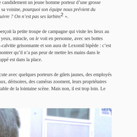
 candidement un jeune homme porteur d’une grosse
 sa voisine,
pourquoi son équipe nous prévient du
2
uivre ? On n’est pas ses larbins
».
perçoit la petite troupe de campagne qui visite les lieux au
s yeux, miracle, on
le
voit en personne, avec ses bottes
i-calvitie grisonnante et son aura de Lexomil bipède : c’est
ntrer qu’il n’a pas peur de mettre les mains dans le
ppé est dans la place.
iscute avec quelques porteurs de gilets jaunes, des employés
aux, dérisoires, des caméras zooment, leurs propriétaires
able de la lointaine scène. Mais non, il est trop loin. Le