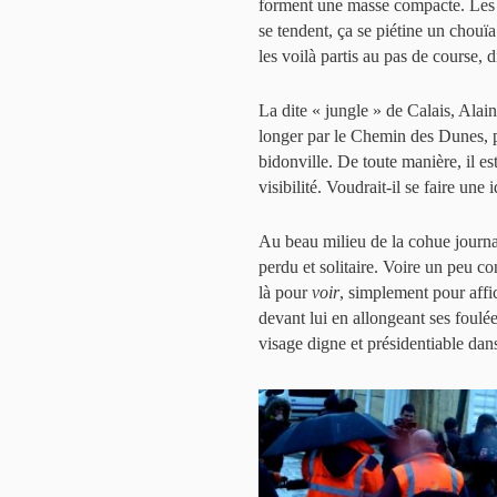
forment une masse compacte. Les c
se tendent, ça se piétine un chouïa
les voilà partis au pas de course, d
La dite « jungle » de Calais, Alain
longer par le Chemin des Dunes, pet
bidonville. De toute manière, il es
visibilité. Voudrait-il se faire une 
Au beau milieu de la cohue journali
perdu et solitaire. Voire un peu con
là pour
voir
, simplement pour affi
devant lui en allongeant ses foulé
visage digne et présidentiable dan