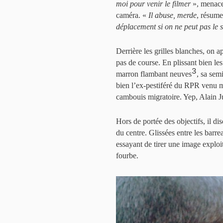
moi pour venir le filmer
», menace
caméra. «
Il abuse, merde
, résume
déplacement si on ne peut pas le s
Derrière les grilles blanches, on a
pas de course. En plissant bien le
3
marron flambant neuves
, sa sem
bien l’ex-pestiféré du RPR venu mo
cambouis migratoire. Yep, Alain Ju
Hors de portée des objectifs, il d
du centre. Glissées entre les barre
essayant de tirer une image exploit
fourbe.