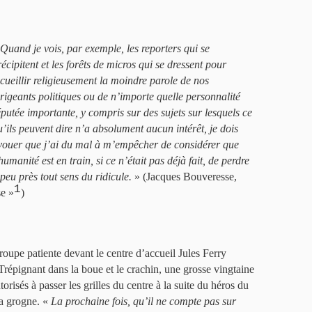
Quand je vois, par exemple, les reporters qui se
récipitent et les forêts de micros qui se dressent pour
ecueillir religieusement la moindre parole de nos
irigeants politiques ou de n’importe quelle personnalité
éputée importante, y compris sur des sujets sur lesquels ce
u’ils peuvent dire n’a absolument aucun intérêt, je dois
vouer que j’ai du mal à m’empêcher de considérer que
humanité est en train, si ce n’était pas déjà fait, de perdre
 peu près tout sens du ridicule.
» (Jacques Bouveresse,
1
e »
)
roupe patiente devant le centre d’accueil Jules Ferry
 Trépignant dans la boue et le crachin, une grosse vingtaine
utorisés à passer les grilles du centre à la suite du héros du
la grogne. «
La prochaine fois, qu’il ne compte pas sur