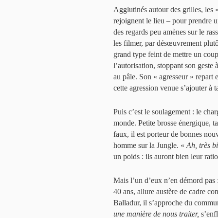
Agglutinés autour des grilles, les
rejoignent le lieu – pour prendre 
des regards peu amènes sur le r
les filmer, par désœuvrement plutô
grand type feint de mettre un cou
l’autorisation, stoppant son geste
au pâle. Son « agresseur » repart 
cette agression venue s’ajouter à t
Puis c’est le soulagement : le ch
monde. Petite brosse énergique, ta
faux, il est porteur de bonnes nouv
homme sur la Jungle. «
Ah, très b
un poids : ils auront bien leur rat
Mais l’un d’eux n’en démord pas : i
40 ans, allure austère de cadre c
Balladur, il s’approche du communi
une manière de nous traiter,
s’enf