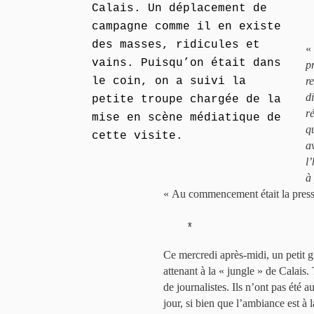
Calais. Un déplacement de
campagne comme il en existe
des masses, ridicules et
«
vains. Puisqu’on était dans
p
le coin, on a suivi la
r
d
petite troupe chargée de la
r
mise en scène médiatique de
q
cette visite.
a
l’
à
« Au commencement était la press
*
Ce mercredi après-midi, un petit g
attenant à la « jungle » de Calais.
de journalistes. Ils n’ont pas été a
jour, si bien que l’ambiance est à 