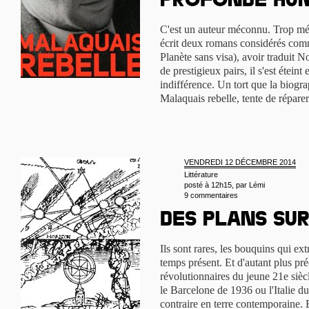
profonde hu
C'est un auteur méconnu. Trop mé
écrit deux romans considérés comm
Planète sans visa), avoir traduit 
de prestigieux pairs, il s'est étein
indifférence. Un tort que la biog
Malaquais rebelle, tente de répar
VENDREDI 12 DÉCEMBRE 2014
Littérature
posté à 12h15, par
Lémi
9 commentaires
Des plans su
Ils sont rares, les bouquins qui ext
temps présent. Et d'autant plus pré
révolutionnaires du jeune 21e siècl
le Barcelone de 1936 ou l'Italie 
contraire en terre contemporaine. E