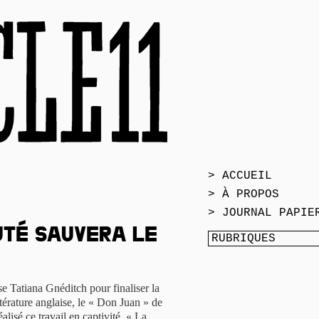
> ACCUEIL
> À PROPOS
> JOURNAL PAPIE
uté sauvera le
sse Tatiana Gnéditch pour finaliser la
térature anglaise, le « Don Juan » de
éalisé ce travail en captivité. « La