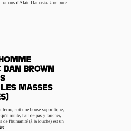
rs romans d'Alain Damasio. Une pure
 homme
c Dan Brown
ns
les masses
s)
 Inferno, soit une bouse soporifique,
u'il milite, l'air de pas y toucher,
ers de l'humanité (à la louche) est un
ite