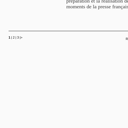
préparation et la réalisation 
moments de la presse français
1
|
2
|
3
|
>
R