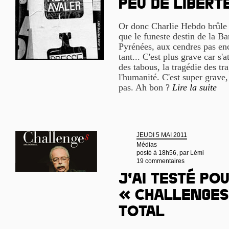
peu de libert
Or donc Charlie Hebdo brûle e
que le funeste destin de la Ba
Pyrénées, aux cendres pas enc
tant... C'est plus grave car s'a
des tabous, la tragédie des t
l'humanité. C'est super grave,
pas. Ah bon ?
Lire la suite
JEUDI 5 MAI 2011
Médias
posté à 18h56, par
Lémi
19 commentaires
J’ai testé pou
« Challenges
Total