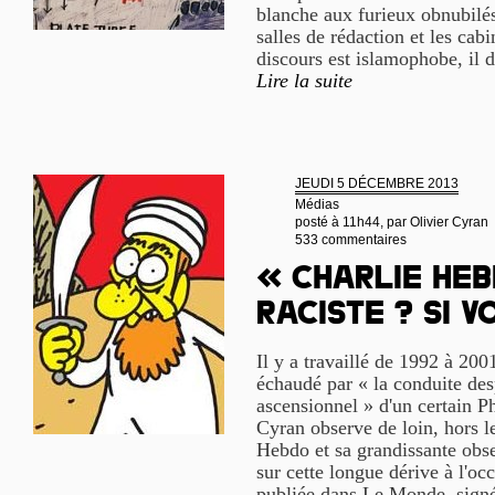
blanche aux furieux obnubilés 
salles de rédaction et les cab
discours est islamophobe, il d
Lire la suite
JEUDI 5 DÉCEMBRE 2013
Médias
posté à 11h44, par
Olivier Cyran
533 commentaires
« Charlie Heb
raciste ? Si v
Il y a travaillé de 1992 à 200
échaudé par « la conduite des
ascensionnel » d'un certain P
Cyran observe de loin, hors l
Hebdo et sa grandissante obses
sur cette longue dérive à l'o
publiée dans Le Monde, signé