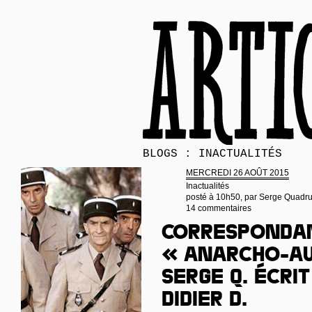
BLOGS : INACTUALITÉS
MERCREDI 26 AOÛT 2015
Inactualités
posté à 10h50, par
Serge Quadr
14 commentaires
Corresponda
« anarcho-a
Serge Q. écri
Didier D.