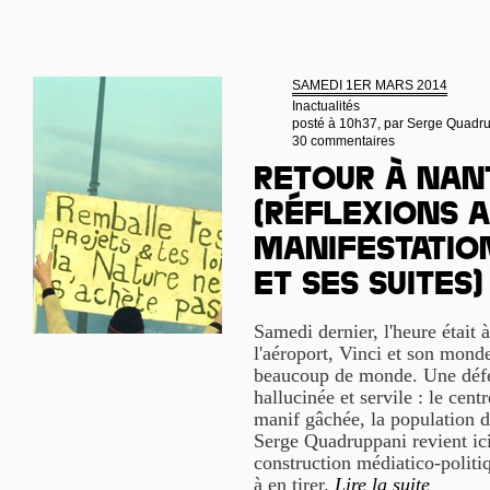
SAMEDI 1ER MARS 2014
Inactualités
posté à 10h37, par
Serge Quadr
30 commentaires
Retour à Nan
(Réflexions 
manifestation
et ses suites)
Samedi dernier, l'heure était 
l'aéroport, Vinci et son mond
beaucoup de monde. Une défer
hallucinée et servile : le centr
manif gâchée, la population d
Serge Quadruppani revient ici 
construction médiatico-politi
à en tirer.
Lire la suite