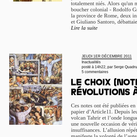
totalement niés. Alors qu'un 
boucher colonial - Rodolfo Gra
la province de Rome, deux int
et Giuliano Santoro, débattai
Lire la suite
JEUDI 1ER DÉCEMBRE 2011
Inactualités
posté à 14h22, par
Serge Quadr
5 commentaires
Le Choix (Not
révolutions à
Ces notes ont été publiées en 
papier d’Article11. Depuis leu
volcan Tahrir et l’onde longu
une nouvelle occasion de vérif
insuffisances. L’allusion répé
manifeste la volonté de l’aute