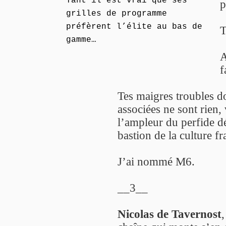
Tant il est vrai que ses
p
grilles de programme
préfèrent l’élite au bas de
T
gamme…
A
f
Tes maigres troubles d
associées ne sont rien,
l’ampleur du perfide 
bastion de la culture fr
J’ai nommé M6.
__3__
Nicolas de Tavernost
,