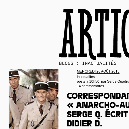
BLOGS : INACTUALITÉS
MERCREDI 26 AOÛT 2015
Inactualités
posté à 10h50, par
Serge Quadr
14 commentaires
Corresponda
« anarcho-a
Serge Q. écri
Didier D.