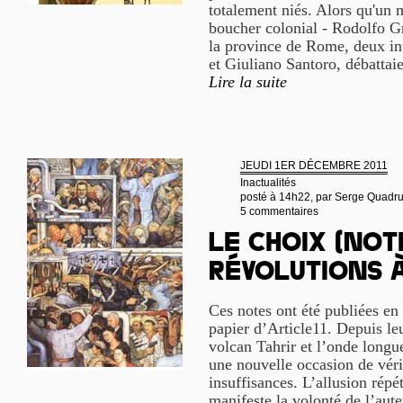
totalement niés. Alors qu'un 
boucher colonial - Rodolfo Gra
la province de Rome, deux int
et Giuliano Santoro, débattai
Lire la suite
JEUDI 1ER DÉCEMBRE 2011
Inactualités
posté à 14h22, par
Serge Quadr
5 commentaires
Le Choix (Not
révolutions à
Ces notes ont été publiées en 
papier d’Article11. Depuis leu
volcan Tahrir et l’onde longu
une nouvelle occasion de vérif
insuffisances. L’allusion répé
manifeste la volonté de l’aute