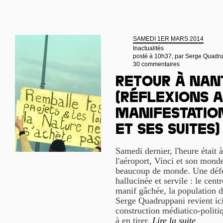
SAMEDI 1ER MARS 2014
Inactualités
posté à 10h37, par
Serge Quadr
30 commentaires
Retour à Nan
(Réflexions 
manifestation
et ses suites)
Samedi dernier, l'heure était 
l'aéroport, Vinci et son mond
beaucoup de monde. Une défer
hallucinée et servile : le centr
manif gâchée, la population d
Serge Quadruppani revient ici 
construction médiatico-politi
à en tirer.
Lire la suite