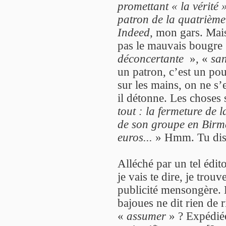
promettant « la vérité 
patron de la quatrième 
Indeed
, mon gars. Mais
pas le mauvais bougre 
déconcertante
», «
san
un patron, c’est un pou
sur les mains, on ne s
il détonne. Les choses 
tout : la fermeture de 
de son groupe en Birma
euros...
» Hmm. Tu dis 
Alléché par un tel édito,
je vais te dire, je trou
publicité mensongère.
bajoues ne dit rien de r
«
assumer
» ? Expédiée