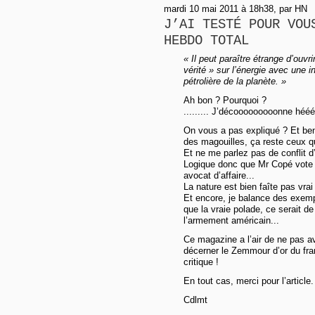
mardi 10 mai 2011 à 18h38, par HN
J’AI TESTÉ POUR VOU
HEBDO TOTAL
« Il peut paraître étrange d’ouvr
vérité » sur l’énergie avec une i
pétrolière de la planète. »
Ah bon ? Pourquoi ?
......... J’décooooooooonne hééé
On vous a pas expliqué ? Et ben
des magouilles, ça reste ceux q
Et ne me parlez pas de conflit d’
Logique donc que Mr Copé vote de
avocat d’affaire...
La nature est bien faîte pas vrai
Et encore, je balance des exemp
que la vraie polade, ce serait de
l’armement américain...
Ce magazine a l’air de ne pas a
décerner le Zemmour d’or du fran
critique !
En tout cas, merci pour l’article.
Cdlmt