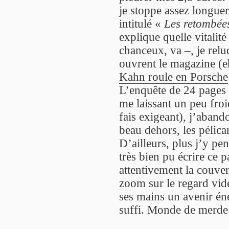
je stoppe assez longuem
intitulé «
Les retombées
explique quelle vitalité
chanceux, va –, je rel
ouvrent le magazine (eh
Kahn roule en Porsche
L’enquête de 24 pages 
me laissant un peu froi
fais exigeant), j’abando
beau dehors, les pélic
D’ailleurs, plus j’y pen
très bien pu écrire ce p
attentivement la couver
zoom sur le regard vid
ses mains un avenir éne
suffi. Monde de merde