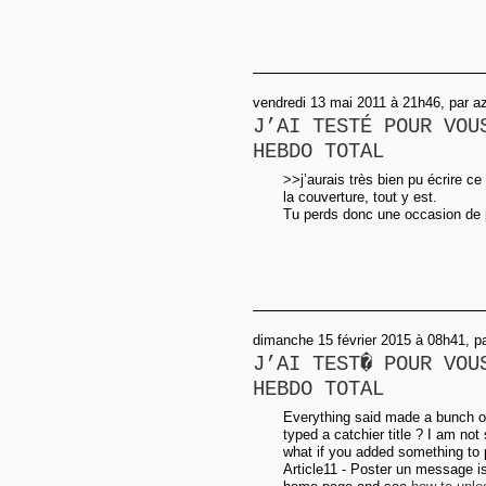
vendredi 13 mai 2011 à 21h46, par a
J’AI TESTÉ POUR VOU
HEBDO TOTAL
>>j’aurais très bien pu écrire ce
la couverture, tout y est.
Tu perds donc une occasion de p
dimanche 15 février 2015 à 08h41, p
J’AI TEST� POUR VOU
HEBDO TOTAL
Everything said made a bunch o
typed a catchier title ? I am not
what if you added something to 
Article11 - Poster un message i