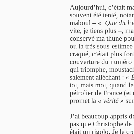
Aujourd’hui, c’était ma
souvent été tenté, not
maboul – «
Que dit l’
vite, je tiens plus –, m
conservé ma thune pour
ou la très sous-estimé
craqué, c’était plus fo
couverture du numéro 
qui triomphe, moustache
salement alléchant : «
É
toi, mais moi, quand l
pétrolier de France (et
promet la «
vérité
» sur
J’ai beaucoup appris de
pas que Christophe de 
était un rigolo. Je le c