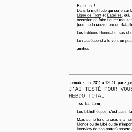
Excellent !
Dans la multitude qui surfe sur 
Ligne de Front
et
Batailles
, qui
occasion de faire figurer moultes
(comme la couverture de Bataill
Les
Editions Heimdal
et ses
che
Le nauséabond a le vent en pou
amitiés
samedi 7 mai 2011 à 12h41, par Zgur
J’AI TESTÉ POUR VOU
HEBDO TOTAL
Tss Tss Lémi,
Les bibliothèques, c’est aussi fa
Mais sur le fond tu crois vraime
Monde ou de Libé ou de n’import
interview de son patron) posera