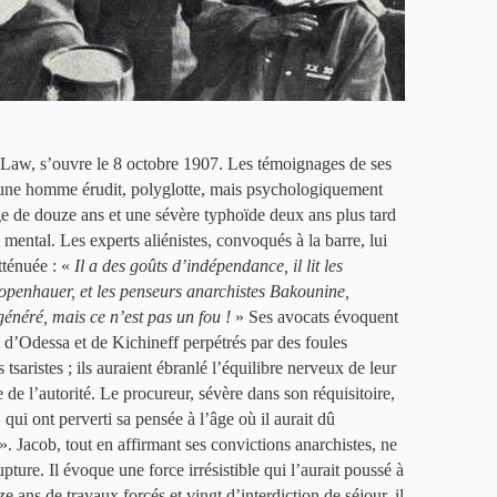
t Law, s’ouvre le 8 octobre 1907. Les témoignages de ses
une homme érudit, polyglotte, mais psychologiquement
’âge de douze ans et une sévère typhoïde deux ans plus tard
 mental. Les experts aliénistes, convoqués à la barre, lui
tténuée : «
Il a des goûts d’indépendance, il lit les
openhauer, et les penseurs anarchistes Bakounine,
énéré, mais ce n’est pas un fou !
» Ses avocats évoquent
 d’Odessa et de Kichineff perpétrés par des foules
 tsaristes ; ils auraient ébranlé l’équilibre nerveux de leur
ine de l’autorité. Le procureur, sévère dans son réquisitoire,
 qui ont perverti sa pensée à l’âge où il aurait dû
». Jacob, tout en affirmant ses convictions anarchistes, ne
pture. Il évoque une force irrésistible qui l’aurait poussé à
e ans de travaux forcés et vingt d’interdiction de séjour, il