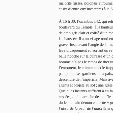
majorité russes, polonais et roumai
et six d’entre eux incarcérés à la S
À 16 h 30, l’omnibus 142, qui relie
boulevard du Temple, à la hauteu
de drap gris clair et coiffé d’un m
la chaussée. Il a un visage rond e
grave. Juste avant l’angle de la r
lève brusquement et, sortant un re
balle ricoche sur la cuirasse d’un c
homme n’a pas le temps de tirer un
l’entourent, le ceinturent et le 
parapluie. Les gardiens de la paix,
descendre de l’impériale. Mais avan
agents et projeté au sol ; une grêl
Quelques instants suffisent à en fa
cassées, on lui arrache des touffe
du lendemain dénoncera cette «
p
l’absurde la peur de l’autorité et