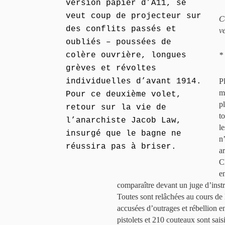
version papier d’A11, se
veut coup de projecteur sur
C
des conflits passés et
v
oubliés – poussées de
colère ouvrière, longues
*
grèves et révoltes
individuelles d’avant 1914.
P
m
Pour ce deuxième volet,
p
retour sur la vie de
t
l’anarchiste Jacob Law,
l
insurgé que le bagne ne
n
réussira pas à briser.
a
C
e
comparaître devant un juge d’inst
Toutes sont relâchées au cours de l
accusées d’outrages et rébellion en
pistolets et 210 couteaux sont sais