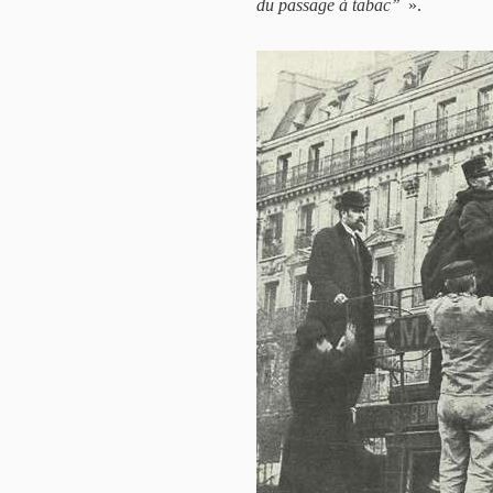
du passage à tabac’’
».