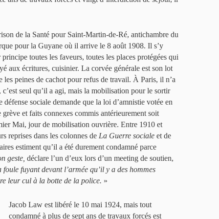
prison de la Santé pour Saint-Martin-de-Ré, antichambre du
rque pour la Guyane où il arrive le 8 août 1908. Il s’y
principe toutes les faveurs, toutes les places protégées qui
oyé aux écritures, cuisinier. La corvée générale est son lot
 les peines de cachot pour refus de travail. À Paris, il n’a
 c’est seul qu’il a agi, mais la mobilisation pour le sortir
 défense sociale demande que la loi d’amnistie votée en
de grève et faits connexes commis antérieurement soit
ier Mai, jour de mobilisation ouvrière. Entre 1910 et
rs reprises dans les colonnes de
La Guerre sociale
et de
rtaires estiment qu’il a été durement condamné parce
n geste,
déclare l’un d’eux lors d’un meeting de soutien,
la foule fuyant devant l’armée qu’il y a des hommes
e leur cul à la botte de la police.
»
Jacob Law est libéré le 10 mai 1924, mais tout
condamné à plus de sept ans de travaux forcés est