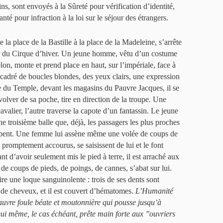
ns, sont envoyés à la Sûreté pour vérification d’identité,
anté pour infraction à la loi sur le séjour des étrangers.
 la place de la Bastille à la place de la Madeleine, s’arrête
r du Cirque d’hiver. Un jeune homme, vêtu d’un costume
elon, monte et prend place en haut, sur l’impériale, face à
ncadré de boucles blondes, des yeux clairs, une expression
ue du Temple, devant les magasins du Pauvre Jacques, il se
volver de sa poche, tire en direction de la troupe. Une
avalier, l’autre traverse la capote d’un fantassin. Le jeune
e troisième balle que, déjà, les passagers les plus proches
frappent. Une femme lui assène même une volée de coups de
 promptement accourus, se saisissent de lui et le font
t d’avoir seulement mis le pied à terre, il est arraché aux
e de coups de pieds, de poings, de cannes, s’abat sur lui.
ire une loque sanguinolente : trois de ses dents sont
s de cheveux, et il est couvert d’hématomes.
L’Humanité
auvre foule béate et moutonnière qui pousse jusqu’à
 qui même, le cas échéant, prête main forte aux ’’ouvriers