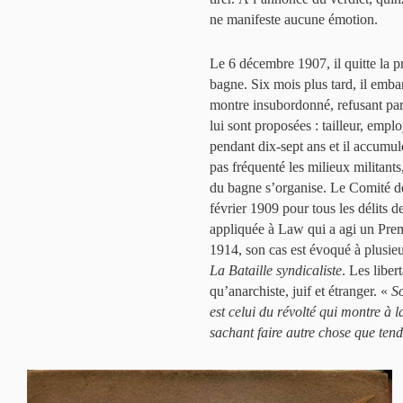
ne manifeste aucune émotion.
Le 6 décembre 1907, il quitte la 
bagne. Six mois plus tard, il emba
montre insubordonné, refusant par 
lui sont proposées : tailleur, empl
pendant dix-sept ans et il accumule
pas fréquenté les milieux militants,
du bagne s’organise. Le Comité de
février 1909 pour tous les délits 
appliquée à Law qui a agi un Prem
1914, son cas est évoqué à plusieu
La Bataille syndicaliste
. Les libe
qu’anarchiste, juif et étranger. «
So
est celui du révolté qui montre à 
sachant faire autre chose que tendr