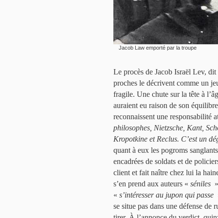
Jacob Law emporté par la troupe
Le procès de Jacob Israël Lev, di
proches le décrivent comme un je
fragile. Une chute sur la tête à l
auraient eu raison de son équilibre
reconnaissent une responsabilité a
philosophes, Nietzsche, Kant, Sch
Kropotkine et Reclus. C’est un dég
quant à eux les pogroms sanglants
encadrées de soldats et de policiers
client et fait naître chez lui la ha
s’en prend aux auteurs «
séniles
»
«
s’intéresser au jupon qui passe
se situe pas dans une défense de ru
tirer. À l’annonce du verdict, quinz