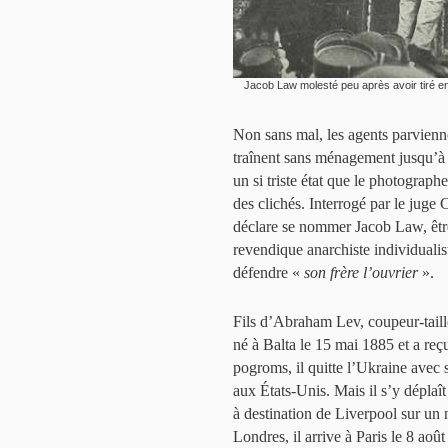
Jacob Law molesté peu après avoir tiré en 
Non sans mal, les agents parviennen
traînent sans ménagement jusqu’à la
un si triste état que le photographe 
des clichés. Interrogé par le juge 
déclare se nommer Jacob Law, être 
revendique anarchiste individualist
défendre «
son frère l’ouvrier
».
Fils d’Abraham Lev, coupeur-tail
né à Balta le 15 mai 1885 et a reç
pogroms, il quitte l’Ukraine avec 
aux États-Unis. Mais il s’y déplaît
à destination de Liverpool sur un n
Londres, il arrive à Paris le 8 aoû