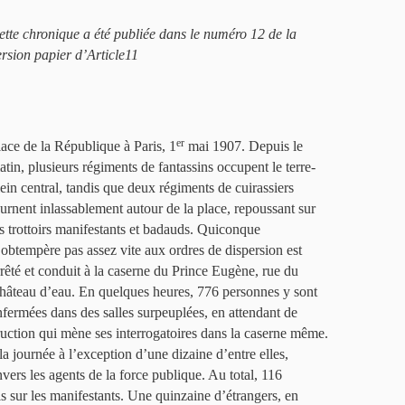
ette chronique a été publiée dans le numéro 12 de la
ersion papier d’Article11
er
lace de la République à Paris, 1
mai 1907. Depuis le
atin, plusieurs régiments de fantassins occupent le terre-
lein central, tandis que deux régiments de cuirassiers
ournent inlassablement autour de la place, repoussant sur
es trottoirs manifestants et badauds. Quiconque
’obtempère pas assez vite aux ordres de dispersion est
rrêté et conduit à la caserne du Prince Eugène, rue du
hâteau d’eau. En quelques heures, 776 personnes y sont
nfermées dans des salles surpeuplées, en attendant de
ruction qui mène ses interrogatoires dans la caserne même.
a journée à l’exception d’une dizaine d’entre elles,
vers les agents de la force publique. Au total, 116
is sur les manifestants. Une quinzaine d’étrangers, en