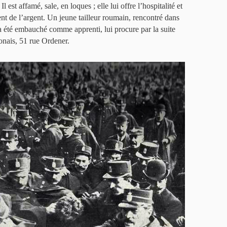
est affamé, sale, en loques ; elle lui offre l’hospitalité et
ent de l’argent. Un jeune tailleur roumain, rencontré dans
l a été embauché comme apprenti, lui procure par la suite
onais, 51 rue Ordener.