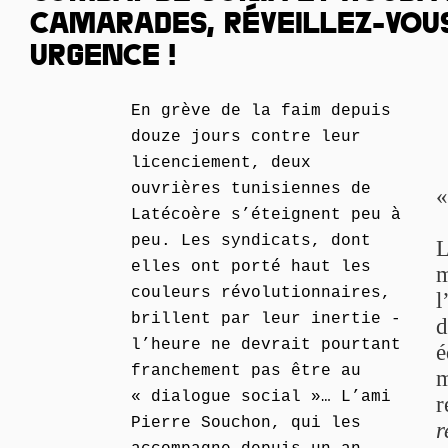
CAMARADES, RÉVEILLEZ-VOUS,
URGENCE !
En grève de la faim depuis
douze jours contre leur
licenciement, deux
ouvrières tunisiennes de
Latécoère s’éteignent peu à
peu. Les syndicats, dont
L
elles ont porté haut les
m
couleurs révolutionnaires,
l
brillent par leur inertie -
d
l’heure ne devrait pourtant
é
franchement pas être au
m
« dialogue social »… L’ami
r
Pierre Souchon, qui les
r