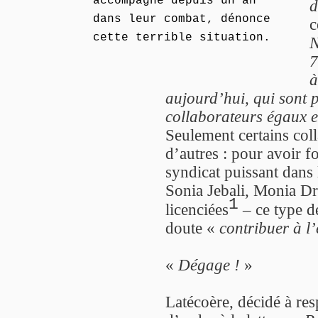
accompagne depuis un an
d
dans leur combat, dénonce
c
cette terrible situation.
N
7
à
aujourd’hui, qui sont 
collaborateurs égaux en
Seulement certains col
d’autres : pour avoir f
syndicat puissant dans 
Sonia Jebali, Monia Dri
1
licenciées
– ce type d
doute «
contribuer à l
«
Dégage !
»
Latécoère, décidé à resp