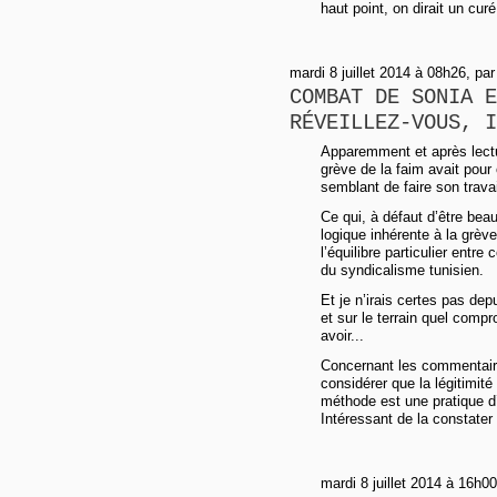
haut point, on dirait un curé
mardi 8 juillet 2014 à 08h26, p
COMBAT DE SONIA E
RÉVEILLEZ-VOUS, I
Apparemment et après lecture
grève de la faim avait pour 
semblant de faire son travail
Ce qui, à défaut d’être beau
logique inhérente à la grè
l’équilibre particulier entre
du syndicalisme tunisien.
Et je n’irais certes pas dep
et sur le terrain quel comp
avoir...
Concernant les commentaire
considérer que la légitimité 
méthode est une pratique d
Intéressant de la constater 
mardi 8 juillet 2014 à 16h00