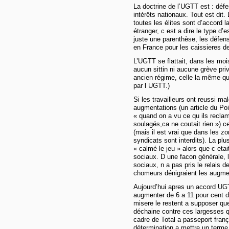
La doctrine de l’UGTT est : défen
intérêts nationaux. Tout est dit. 
toutes les élites sont d’accord l
étranger, c est a dire le type d’
juste une parenthèse, les défe
en France pour les caissieres 
L’UGTT se flattait, dans les mois
aucun sittin ni aucune grève privil
ancien régime, celle la même qui
par l UGTT.)
Si les travailleurs ont reussi ma
augmentations (un article du Poi
« quand on a vu ce qu ils recl
soulagés,ca ne coutait rien ») c
(mais il est vrai que dans les z
syndicats sont interdits). La plu
« calmé le jeu » alors que c eta
sociaux. D une facon générale, l
sociaux, n a pas pris le relais d
chomeurs dénigraient les augmen
Aujourd’hui apres un accord UGT
augmenter de 6 a 11 pour cent da
misere le restent a supposer que
déchaine contre ces largesses q
cadre de Total a passeport fran
détermination a mettre un terme a