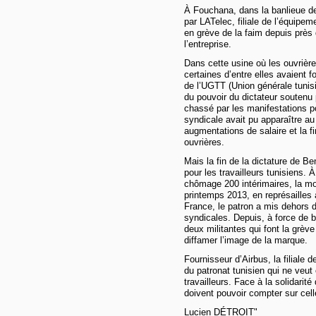
À Fouchana, dans la banlieue de
par LATelec, filiale de l’équipe
en grève de la faim depuis près 
l’entreprise.
Dans cette usine où les ouvrièr
certaines d’entre elles avaient
de l’UGTT (Union générale tunisi
du pouvoir du dictateur soutenu p
chassé par les manifestations po
syndicale avait pu apparaître au
augmentations de salaire et la 
ouvrières.
Mais la fin de la dictature de Ben
pour les travailleurs tunisiens.
chômage 200 intérimaires, la mo
printemps 2013, en représailles
France, le patron a mis dehors d
syndicales. Depuis, à force de ba
deux militantes qui font la grève
diffamer l’image de la marque.
Fournisseur d’Airbus, la filiale 
du patronat tunisien qui ne veu
travailleurs. Face à la solidari
doivent pouvoir compter sur cell
Lucien DÉTROIT"