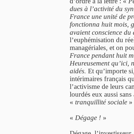
d’ordre à la lettre : «
P
dues à l’activité du s
France une unité de pro
fonctionna huit mois, g
avaient conscience du 
l’euphémisation du réel
managériales, et on pour
France pendant huit mo
Heureusement qu’ici, n
aidés.
Et qu’importe si
intérimaires français qu
l’activisme de leurs ca
lourdés eux aussi sans 
«
tranquillité sociale
» 
«
Dégage !
»
Dégage, l’investisseur.