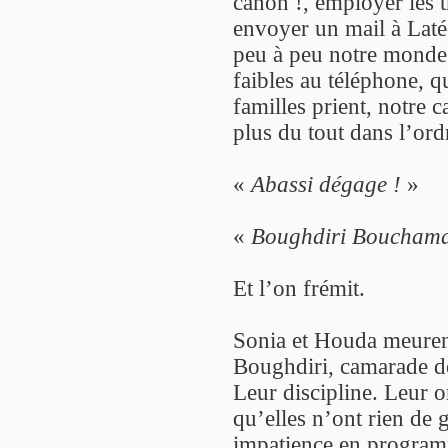
canon !, employer les 
envoyer un mail à Latéc
peu à peu notre monde,
faibles au téléphone, q
familles prient, notre 
plus du tout dans l’ord
«
Abassi dégage !
»
«
Boughdiri Bouchama
Et l’on frémit.
Sonia et Houda meuren
Boughdiri, camarade de
Leur discipline. Leur o
qu’elles n’ont rien de 
impatience en programm