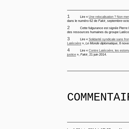
1
Lire «
Une relocalisation ? Non merc
dans le numéro 62 de
Fakir
, septembre-oct
2
Cette fulgurance est signée Pierre B
des ressources humaines du groupe Latéco
3
Lire «
Solidarité syndicale sans fron
Latécoère
»,
Le Monde diplomatique
, 8 nov
4
Lire «
Contre Latécoère, les estoma
justice
»,
Fakir
, 21 juin 2014.
COMMENTAI