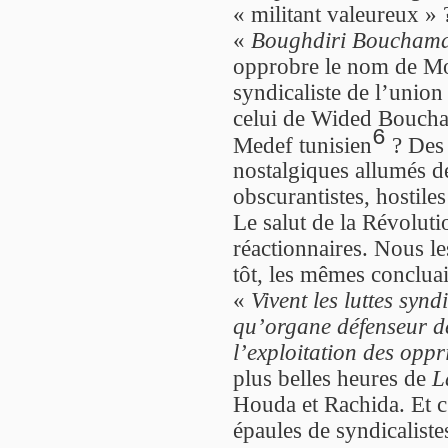
« militant valeureux » 
«
Boughdiri Bouchama
opprobre le nom de Mo
syndicaliste de l’unio
celui de Wided Boucha
6
Medef tunisien
? Des 
nostalgiques allumés de
obscurantistes, hostiles
Le salut de la Révolut
réactionnaires. Nous l
tôt, les mêmes conclua
«
Vivent les luttes syn
qu’organe défenseur de
l’exploitation des oppr
plus belles heures de
L
Houda et Rachida. Et c
épaules de syndicalist