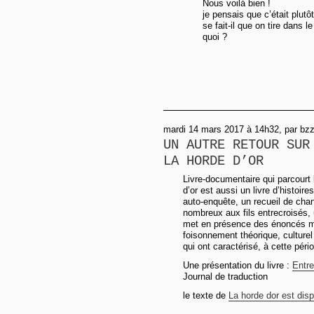
Nous voilà bien !
je pensais que c’était plutô
se fait-il que on tire dans l
quoi ?
mardi 14 mars 2017 à 14h32, par bz
UN AUTRE RETOUR SUR
LA HORDE D’OR
Livre-documentaire qui parcourt 
d’or est aussi un livre d’histoire
auto-enquête, un recueil de chan
nombreux aux fils entrecroisés, u
met en présence des énoncés mul
foisonnement théorique, culturel 
qui ont caractérisé, à cette pér
Une présentation du livre :
Entre
Journal de traduction
le texte de
La horde dor est disp