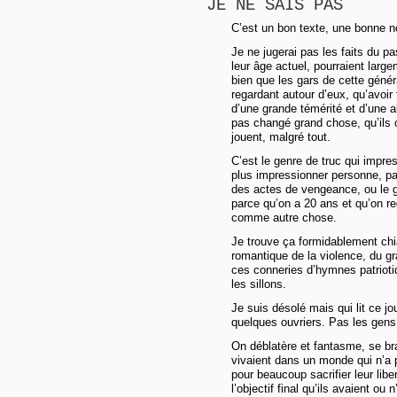
JE NE SAIS PAS
C’est un bon texte, une bonne n
Je ne jugerai pas les faits du 
leur âge actuel, pourraient larg
bien que les gars de cette géné
regardant autour d’eux, qu’avoir 
d’une grande témérité et d’une 
pas changé grand chose, qu’ils o
jouent, malgré tout.
C’est le genre de truc qui impr
plus impressionner personne, parc
des actes de vengeance, ou le g
parce qu’on a 20 ans et qu’on reg
comme autre chose.
Je trouve ça formidablement chia
romantique de la violence, du gr
ces conneries d’hymnes patrioti
les sillons.
Je suis désolé mais qui lit ce jo
quelques ouvriers. Pas les gens
On déblatère et fantasme, se br
vivaient dans un monde qui n’a pl
pour beaucoup sacrifier leur liber
l’objectif final qu’ils avaient ou 