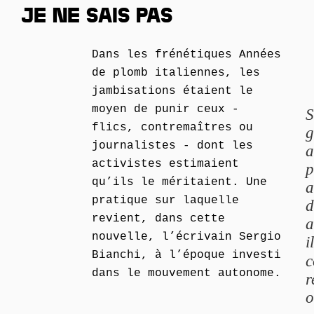
JE NE SAIS PAS
Dans les frénétiques Années
de plomb italiennes, les
jambisations étaient le
moyen de punir ceux -
S
flics, contremaîtres ou
g
journalistes - dont les
a
activistes estimaient
p
qu’ils le méritaient. Une
a
pratique sur laquelle
d
revient, dans cette
a
nouvelle, l’écrivain Sergio
i
Bianchi, à l’époque investi
c
dans le mouvement autonome.
r
o