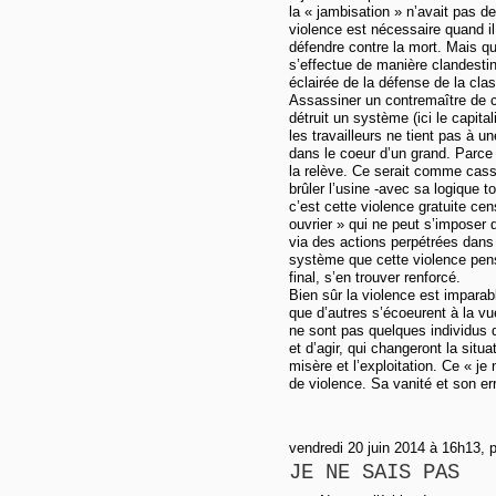
la « jambisation » n’avait pas
violence est nécessaire quand il
défendre contre la mort. Mais qu
s’effectue de manière clandest
éclairée de la défense de la clas
Assassiner un contremaître de c
détruit un système (ici le capital
les travailleurs ne tient pas à u
dans le coeur d’un grand. Parce 
la relève. Ce serait comme cass
brûler l’usine -avec sa logique to
c’est cette violence gratuite ce
ouvrier » qui ne peut s’imposer
via des actions perpétrées dans
système que cette violence pens
final, s’en trouver renforcé.
Bien sûr la violence est imparabl
que d’autres s’écoeurent à la vu
ne sont pas quelques individus 
et d’agir, qui changeront la sit
misère et l’exploitation. Ce « je 
de violence. Sa vanité et son err
vendredi 20 juin 2014 à 16h13, 
JE NE SAIS PAS