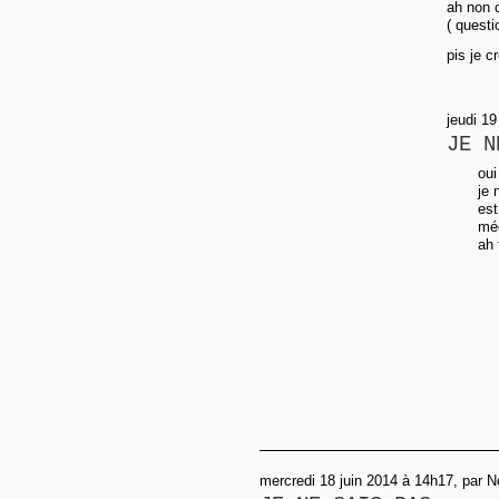
ah non c
( questi
pis je c
jeudi 19
JE N
oui
je 
est
mé
ah 
mercredi 18 juin 2014 à 14h17, par