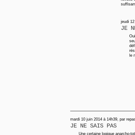
suffisa
jeudi 12
JE N
Oui
seu
déf
rés
le 
mardi 10 juin 2014 à 14h39, par repa
JE NE SAIS PAS
Une certaine logique anarcho-toto