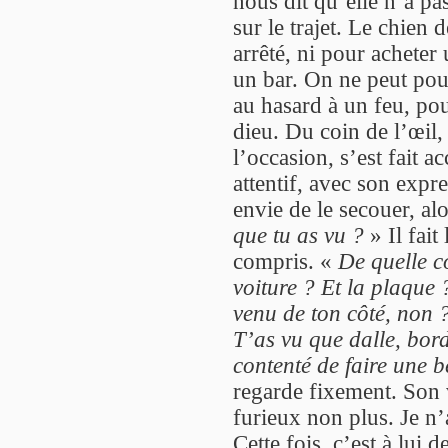
nous dit qu’elle n’a p
sur le trajet. Le chien d
arrêté, ni pour acheter
un bar. On ne peut pour
au hasard à un feu, pou
dieu. Du coin de l’œil,
l’occasion, s’est fait a
attentif, avec son expr
envie de le secouer, al
que tu as vu ?
» Il fait
compris. «
De quelle co
voiture ? Et la plaque ?
venu de ton côté, non 
T’as vu que dalle, bord
contenté de faire une b
regarde fixement. Son v
furieux non plus. Je n’
Cette fois, c’est à lui 