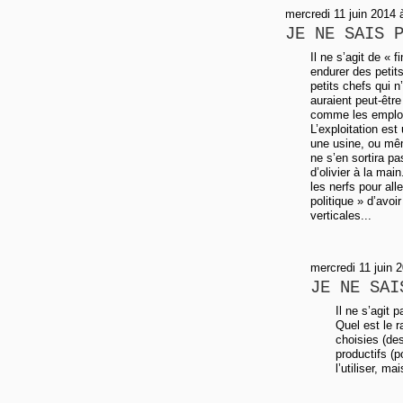
mercredi 11 juin 2014 
JE NE SAIS 
Il ne s’agit de « 
endurer des petit
petits chefs qui n
auraient peut-êtr
comme les employé
L’exploitation es
une usine, ou mêm
ne s’en sortira p
d’olivier à la mai
les nerfs pour alle
politique » d’avoi
verticales...
mercredi 11 juin 
JE NE SAI
Il ne s’agit p
Quel est le 
choisies (des
productifs (p
l’utiliser, m