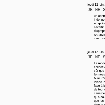
jeudi 12 juin
JE NE 
un contr
il donne
et après
l’averti
dispropo
retrans
c’est to
jeudi 12 jui
JE NE 
Le mode
collecti
sûr que 
fermées
Mais n’e
laisse l
face á l
de tout 
canarder
qu’à cau
que les
révolte 