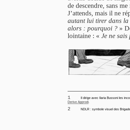
de descendre, sans me 
J’attends, mais il ne ré
autant lui tirer dans la
alors : pourquoi ?
» De
lointaine : «
Je ne sais 
1
Il dirige avec Ilaria Bussoni les inc
Derive Approdi
.
2
NDLR : symbole v