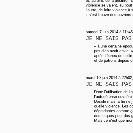
et, au pire, de la désinfor
violence se valent, au bout
l’autre, de faire violence 
il s’est trouvé des ouvriers
samedi 7 juin 2014 à 11h45
JE NE SAIS PAS
« à une certaine époque
pas d’en avoir envie. »
après l’échec de cette 
et de patrons depuis 
mardi 10 juin 2014 à 22h02,
JE NE SAIS PAS
Donc l’utilisation de l’
l’autodéfense ouvrière
Désolé mais la fin ne 
quelle violence. Les c
dégradantes comme ça 
des risques pour des 
Mais ce n’est que mon