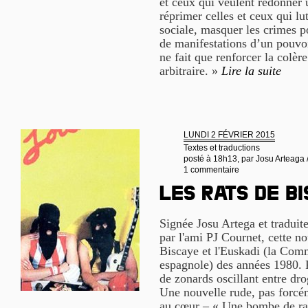
et ceux qui veulent redonner u
réprimer celles et ceux qui lu
sociale, masquer les crimes po
de manifestations d’un pouvoir
ne fait que renforcer la colère
arbitraire. »
Lire la suite
LUNDI 2 FÉVRIER 2015
Textes et traductions
posté à 18h13, par
Josu Arteaga 
1 commentaire
LES RATS DE B
Signée Josu Artega et traduit
par l'ami PJ Cournet, cette no
Biscaye et l'Euskadi (la Co
espagnole) des années 1980. 
de zonards oscillant entre dr
Une nouvelle rude, pas forcé
au cœur – « Une bombe de rag