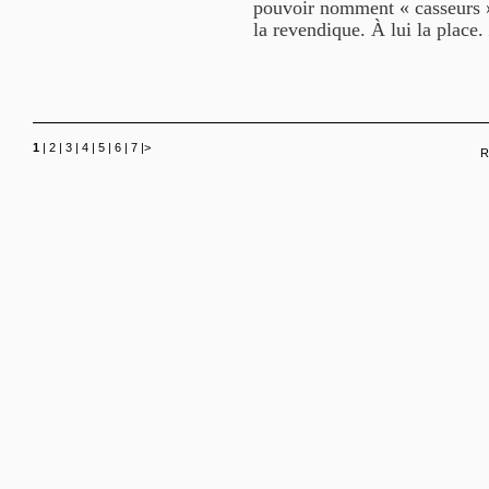
pouvoir nomment « casseurs ». 
la revendique. À lui la place.
1
|
2
|
3
|
4
|
5
|
6
|
7
|
>
R