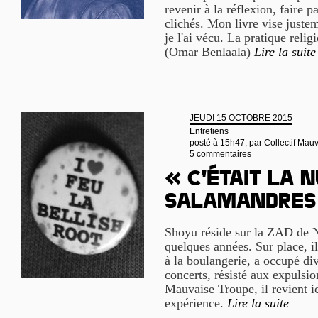
revenir à la réflexion, faire p
clichés. Mon livre vise justem
je l'ai vécu. La pratique relig
(Omar Benlaala)
Lire la suite
JEUDI 15 OCTOBRE 2015
Entretiens
posté à 15h47, par
Collectif Mau
5 commentaires
« C’était la n
salamandres
Shoyu réside sur la ZAD de 
quelques années. Sur place, il
à la boulangerie, a occupé div
concerts, résisté aux expulsion
Mauvaise Troupe, il revient ic
expérience.
Lire la suite