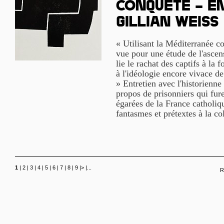
conquête – E
Gillian Weiss
« Utilisant la Méditerranée 
vue pour une étude de l'ascensi
lie le rachat des captifs à la 
à l'idéologie encore vivace de
» Entretien avec l'historienn
propos de prisonniers qui fure
égarées de la France catholiq
fantasmes et prétextes à la co
1
|
2
|
3
|
4
|
5
|
6
|
7
|
8
|
9
|
>
|
...
R