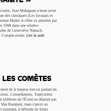
manité »
connu. Jean Malaquais a beau avoir
e des classiques (Les Javanais et
Norman Mailer et s'être vu adouber par
t en 1998 dans une relative
raphie de Geneviève Nakach,
er. Compte-rendu.
Lire la suite
r les comètes
raient de la torpeur tout en parlant du
cieux. Constellations. Trajectoires
e (éditions de l'Éclat) ne dépeint pas
du Mai Rampant, mais s'ancre au
t pourtant, il déborde de furies