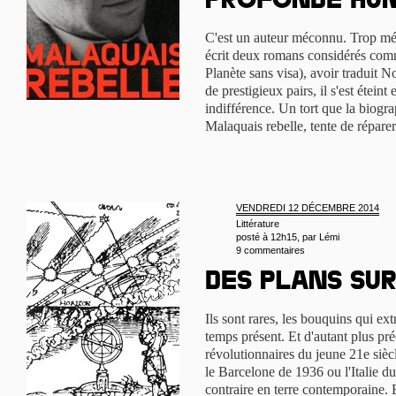
profonde hu
C'est un auteur méconnu. Trop mé
écrit deux romans considérés comm
Planète sans visa), avoir traduit 
de prestigieux pairs, il s'est étein
indifférence. Un tort que la biog
Malaquais rebelle, tente de répar
VENDREDI 12 DÉCEMBRE 2014
Littérature
posté à 12h15, par
Lémi
9 commentaires
Des plans su
Ils sont rares, les bouquins qui ext
temps présent. Et d'autant plus pré
révolutionnaires du jeune 21e siècl
le Barcelone de 1936 ou l'Italie 
contraire en terre contemporaine. E