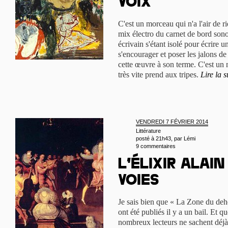
Voix
C'est un morceau qui n'a l'air de r
mix électro du carnet de bord son
écrivain s'étant isolé pour écrire 
s'encourager et poser les jalons de
cette œuvre à son terme. C'est un m
très vite prend aux tripes.
Lire la s
VENDREDI 7 FÉVRIER 2014
Littérature
posté à 21h43, par
Lémi
9 commentaires
L’élixir Alain
Voies
Je sais bien que « La Zone du deh
ont été publiés il y a un bail. Et q
nombreux lecteurs ne sachent déjà 