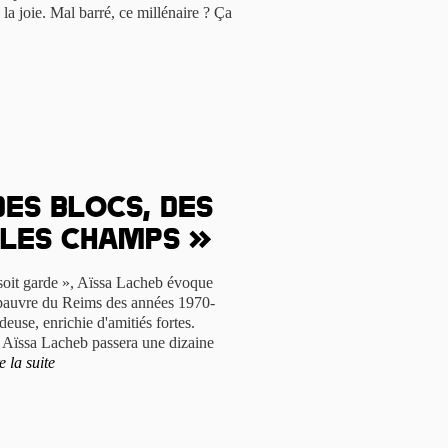
 la joie. Mal barré, ce millénaire ? Ça
des blocs, des
 les champs »
 soit garde », Aïssa Lacheb évoque
 pauvre du Reims des années 1970-
euse, enrichie d'amitiés fortes.
Aïssa Lacheb passera une dizaine
e la suite