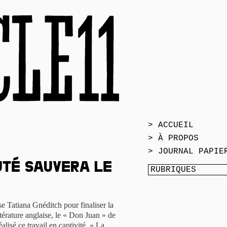
> ACCUEIL
> À PROPOS
> JOURNAL PAPIE
uté sauvera le
sse Tatiana Gnéditch pour finaliser la
térature anglaise, le « Don Juan » de
éalisé ce travail en captivité. « La