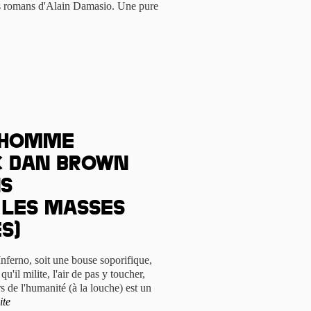
rs romans d'Alain Damasio. Une pure
 homme
c Dan Brown
ns
les masses
s)
 Inferno, soit une bouse soporifique,
u'il milite, l'air de pas y toucher,
ers de l'humanité (à la louche) est un
ite