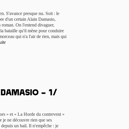
ien. S'avance presque nu. Soit : le
ore d'un certain Alain Damasio,
un roman. On l'entend divaguer,
 la bataille qu'il mène pour conduire
orceau qui n'a l'air de rien, mais qui
uite
 Damasio – 1/
ors » et « La Horde du contrevent »
ue je ne découvre rien que ses
depuis un bail. Il n'empêche : je