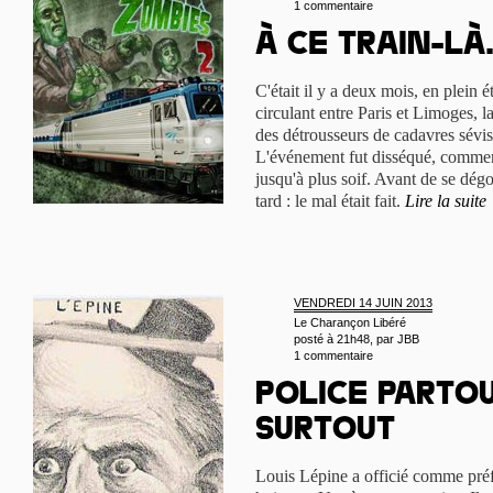
1 commentaire
À ce train-là.
C'était il y a deux mois, en plein é
circulant entre Paris et Limoges, 
des détrousseurs de cadavres séviss
L'événement fut disséqué, comment
jusqu'à plus soif. Avant de se dé
tard : le mal était fait.
Lire la suite
VENDREDI 14 JUIN 2013
Le Charançon Libéré
posté à 21h48, par
JBB
1 commentaire
Police partou
surtout
Louis Lépine a officié comme préf