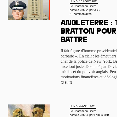
LUNDI 15 AOÛT 2011
Le Charançon Libéré
posté à 23h22, par
JBB
31 commentaires
Angleterre : 
Bratton pour
battre
Il fait figure d'homme providentiel
barbarie ». En clair : les émeutiers
chef de la police de New-York, Bil
luxe tout juste débauché par Davi
médias et du pouvoir anglais. Peu s
motivations financières et idéolog
la suite
LUNDI 4 AVRIL 2011
Le Charançon Libéré
posté à 23h34, par
Lémi & JBB