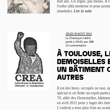
huit ans. Un règne, pas moins. Il en
l'ordre (dit) moderne et pour prom
(martiale).
Lire la suite
JEUDI 30 AOÛT 2012
Le Charançon Libéré
posté à 15h33, par
JBB
13 commentaires
À Toulouse, l
Demoiselles 
un bâtiment 
autres
Il est des lieux, occupés ou non, 
spécial et où flotte un esprit particu
70, allée des Demoiselles, bâtimen
en avril 2011 pour y loger des fami
L'endroit a tenu plus d'un an avant