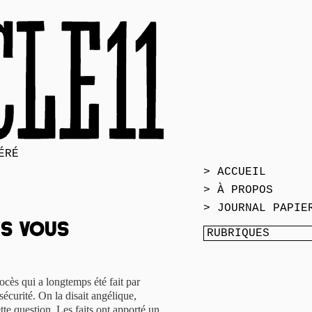
ÉRÉ
> ACCUEIL
> À PROPOS
> JOURNAL PAPIE
s vous
ocès qui a longtemps été fait par
sécurité. On la disait angélique,
ette question. Les faits ont apporté un