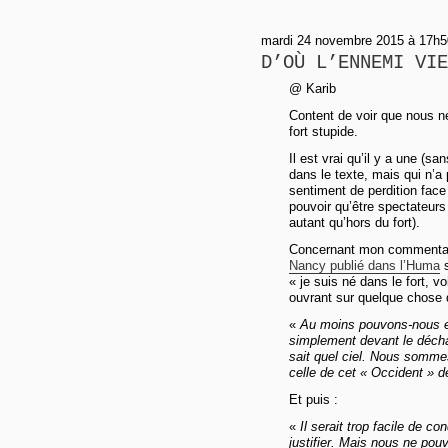
mardi 24 novembre 2015 à 17h50
D’OÙ L’ENNEMI VIE
@ Karib
Content de voir que nous ne
fort stupide.
Il est vrai qu’il y a une (s
dans le texte, mais qui n’a
sentiment de perdition face
pouvoir qu’être spectateurs
autant qu’hors du fort).
Concernant mon commentair
Nancy publié dans l’Huma
s
« je suis né dans le fort, v
ouvrant sur quelque chose d
«
Au moins pouvons-nous 
simplement devant le déch
sait quel ciel. Nous sommes 
celle de cet « Occident » 
Et puis :
«
Il serait trop facile de c
justifier. Mais nous ne po