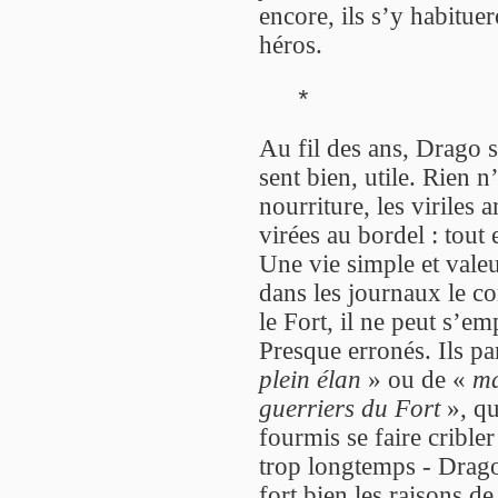
encore, ils s’y habituer
héros.
*
Au fil des ans, Drago s
sent bien, utile. Rien n
nourriture, les viriles 
virées au bordel : tou
Une vie simple et vale
dans les journaux le c
le Fort, il ne peut s’e
Presque erronés. Ils pa
plein élan
» ou de «
ma
guerriers du Fort
», qu
fourmis se faire crible
trop longtemps - Drago
fort bien les raisons d