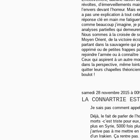
révoltes, d’émerveillements mais
l’envers devant l’horreur. Mais 
a pas une explication à tout cel
réponse clé en main me fatiguent
comme beaucoup j’imagine, je pa
analyses partielles qui demeuren
Nous sommes à la croisée de so
Moyen Orient, de la victoire écr
partant dans la sauvagerie qui p
opprimé ou de petites frappes p
rejoindre l’armée ou à connaître
Ceux qui aspirent à un autre mon
dans la perspective, même lointai
quitter leurs chapelles théoricie
boulot !
samedi 28 novembre 2015 à 00h5
LA CONNARTRIE EST
Je sais pas comment appel
Déjà, le fait de parler de l
morts -c’est triste pour eux
plus en Syrie, 5000 fois pl
j’arrive pas à me mettre en
d’un Irakien. Ça rentre pas.