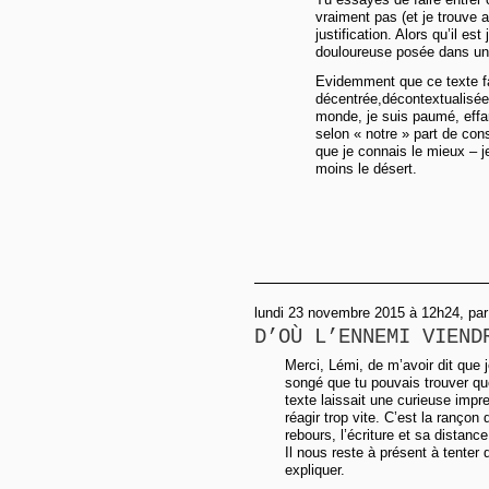
vraiment pas (et je trouve a
justification. Alors qu’il es
douloureuse posée dans un
Evidemment que ce texte fai
décentrée,décontextualisée
monde, je suis paumé, effar
selon « notre » part de cons
que je connais le mieux – j
moins le désert.
lundi 23 novembre 2015 à 12h24, par
D’OÙ L’ENNEMI VIEND
Merci, Lémi, de m’avoir dit que 
songé que tu pouvais trouver que
texte laissait une curieuse impr
réagir trop vite. C’est la rançon
rebours, l’écriture et sa distance
Il nous reste à présent à tenter
expliquer.