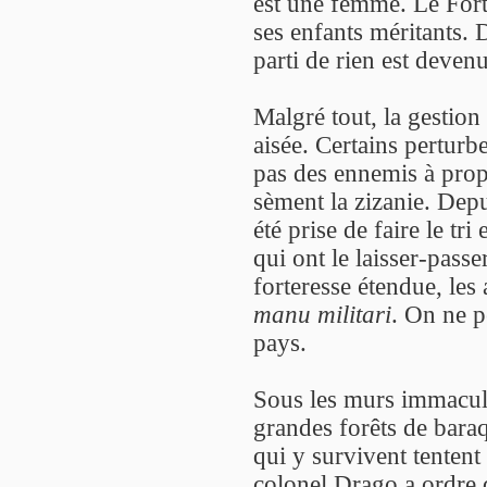
est une femme. Le Fort e
ses enfants méritants.
parti de rien est deven
Malgré tout, la gestion
aisée. Certains perturbe
pas des ennemis à propr
sèment la zizanie. Dep
été prise de faire le tri
qui ont le laisser-passe
forteresse étendue, les
manu militari
. On ne p
pays.
Sous les murs immaculé
grandes forêts de baraq
qui y survivent tentent
colonel Drago a ordre d