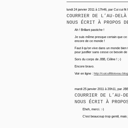
lundi 24 janvier 2011 à 17h46, par Cui cui fit 
COURRIER DE L’AU-DELÀ
NOUS ÉCRIT À PROPOS D
Ah ! Brillant pastiche !
Je suis même presque certain que ce so
encore de ce monde !
Faut il qu’on vive dans un monde bien 
pour justifier sans cesse ce besoin 
Sors du corps de JBB, Céline ! ;-)
Encore bravo.
Voir en ligne :
http://cuicuifitloiseau.bl
mardi 25 janvier 2011 à 20h11, par JB
COURRIER DE L’AU-D
NOUS ÉCRIT À PROPO
Eheh, merci. :-)
C’est beaucoup trop gentil, mais