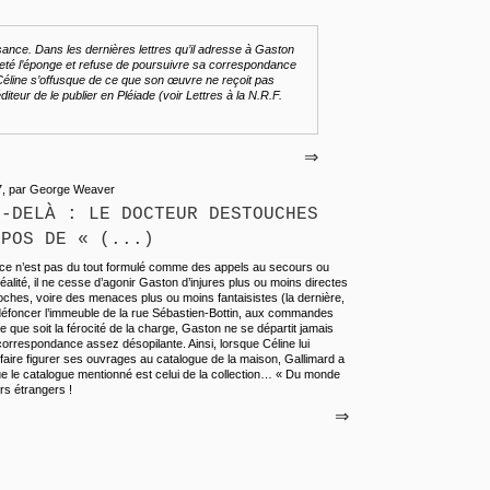
ssance. Dans les dernières lettres qu’il adresse à Gaston
jeté l’éponge et refuse de poursuivre sa correspondance
Céline s’offusque de ce que son œuvre ne reçoit pas
éditeur de le publier en Pléiade (voir Lettres à la N.R.F.
⇒
07, par George Weaver
U-DELÀ : LE DOCTEUR DESTOUCHES
OPOS DE « (...)
e n’est pas du tout formulé comme des appels au secours ou
alité, il ne cesse d’agonir Gaston d’injures plus ou moins directes
oches, voire des menaces plus ou moins fantaisistes (la dernière,
r défoncer l’immeuble de la rue Sébastien-Bottin, aux commandes
le que soit la férocité de la charge, Gaston ne se départit jamais
correspondance assez désopilante. Ainsi, lorsque Céline lui
ire figurer ses ouvrages au catalogue de la maison, Gallimard a
que le catalogue mentionné est celui de la collection… « Du monde
rs étrangers !
⇒