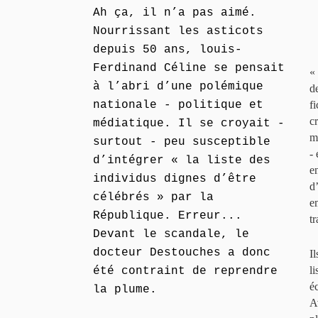
Ah ça, il n’a pas aimé.
Nourrissant les asticots
depuis 50 ans, louis-
Ferdinand Céline se pensait
«
à l’abri d’une polémique
de
nationale - politique et
f
c
médiatique. Il se croyait -
m
surtout - peu susceptible
- 
d’intégrer « la liste des
e
individus dignes d’être
d
célébrés » par la
e
République. Erreur...
tr
Devant le scandale, le
docteur Destouches a donc
Il
li
été contraint de reprendre
é
la plume.
A