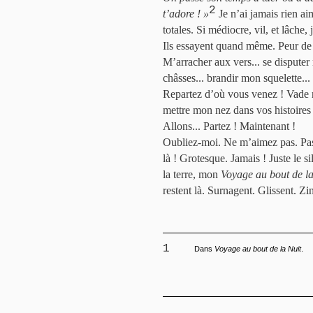
2
t’adore ! »
Je n’ai jamais rien ai
totales. Si médiocre, vil, et lâche,
Ils essayent quand même. Peur de r
M’arracher aux vers... se disputer
châsses... brandir mon squelette...
Repartez d’où vous venez ! Vade re
mettre mon nez dans vos histoires 
Allons... Partez ! Maintenant !
Oubliez-moi. Ne m’aimez pas. Pas 
là ! Grotesque. Jamais ! Juste le s
la terre, mon
Voyage au bout de la
restent là. Surnagent. Glissent. Zi
1
Dans
Voyage au bout de la Nuit
.