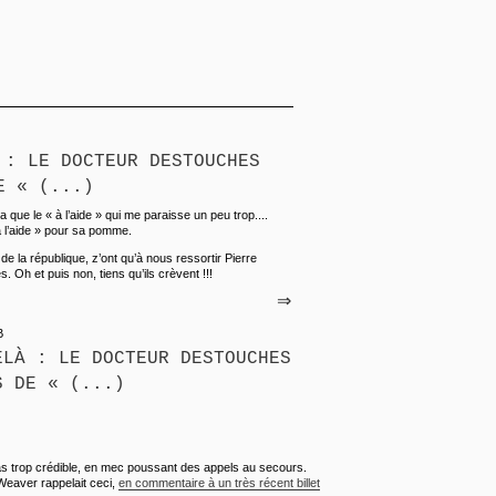
 : LE DOCTEUR DESTOUCHES
E « (...)
 y a que le « à l’aide » qui me paraisse un peu trop....
 à l’aide » pour sa pomme.
e la république, z’ont qu’à nous ressortir Pierre
Oh et puis non, tiens qu’ils crèvent !!!
⇒
B
ELÀ : LE DOCTEUR DESTOUCHES
S DE « (...)
 pas trop crédible, en mec poussant des appels au secours.
Weaver rappelait ceci,
en commentaire à un très récent billet