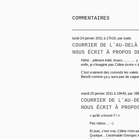
COMMENTAIRES
lundi 24 janvier 2011 à 17h19, par isatis
COURRIER DE L’AU-DELÀ
NOUS ÉCRIT À PROPOS D
Héhé... joliment imité, bravo..............
enfin, je n’imagine pas Céline écrire «
C’est vraiment des connods les valets d
Benoît comme ça y aura pas de vagues. 
mardi 25 janvier 2011 à 19h49, par JB
COURRIER DE L’AU-D
NOUS ÉCRIT À PROPO
«
qu’ils crèvent !!
! »
Pas mieux.... :-)
Et puis, c’est vrai, Céline n’est
Quoique... L’estimable Georges 