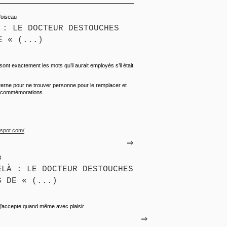
l’oiseau
 : LE DOCTEUR DESTOUCHES
E « (...)
nt exactement les mots qu’il aurait employés s’il était
terne pour ne trouver personne pour le remplacer et
de commémorations.
ogspot.com/
⇒
B
ELÀ : LE DOCTEUR DESTOUCHES
S DE « (...)
 j’accepte quand même avec plaisir.
⇒