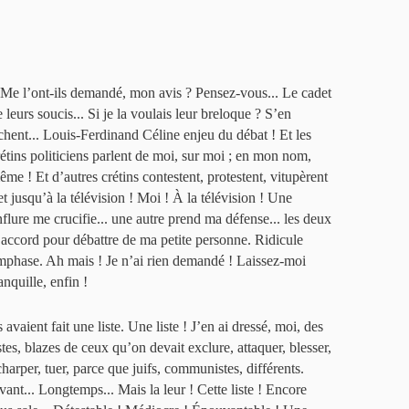
 Me l’ont-ils demandé, mon avis ? Pensez-vous... Le cadet
 leurs soucis... Si je la voulais leur breloque ? S’en
ichent... Louis-Ferdinand Céline enjeu du débat ! Et les
rétins politiciens parlent de moi, sur moi ; en mon nom,
ême ! Et d’autres crétins contestent, protestent, vitupèrent
et jusqu’à la télévision ! Moi ! À la télévision ! Une
nflure me crucifie... une autre prend ma défense... les deux
’accord pour débattre de ma petite personne. Ridicule
mphase. Ah mais ! Je n’ai rien demandé ! Laissez-moi
anquille, enfin !
s avaient fait une liste. Une liste ! J’en ai dressé, moi, des
stes, blazes de ceux qu’on devait exclure, attaquer, blesser,
charper, tuer, parce que juifs, communistes, différents.
vant... Longtemps... Mais la leur ! Cette liste ! Encore