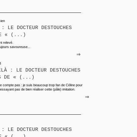
cien
 : LE DOCTEUR DESTOUCHES
E « (...)
nt relevé.
oujours savoureuse...
⇒
B
ELÀ : LE DOCTEUR DESTOUCHES
S DE « (...)
e compte pas : je suis beaucoup trop fan de Céline pour
essayant pas de bien réaliser cette (pâle) imitation.
⇒
 : LE DOCTEUR DESTOUCHES
E « (...)