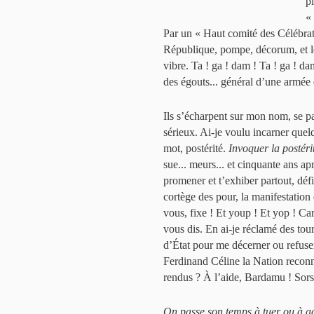
p
«
Par un « Haut comité des Célébratio
République, pompe, décorum, et l
vibre. Ta ! ga ! dam ! Ta ! ga ! da
des égouts... général d’une armée 
Ils s’écharpent sur mon nom, se pal
sérieux. Ai-je voulu incarner quel
mot, postérité.
Invoquer la postérit
sue... meurs... et cinquante ans ap
promener et t’exhiber partout, déf
cortège des pour, la manifestation
vous, fixe ! Et youp ! Et yop ! Ca
vous dis. En ai-je réclamé des tour
d’État pour me décerner ou refuser
Ferdinand Céline la Nation recon
rendus ? À l’aide, Bardamu ! Sors-m
On passe son temps à tuer ou à ad