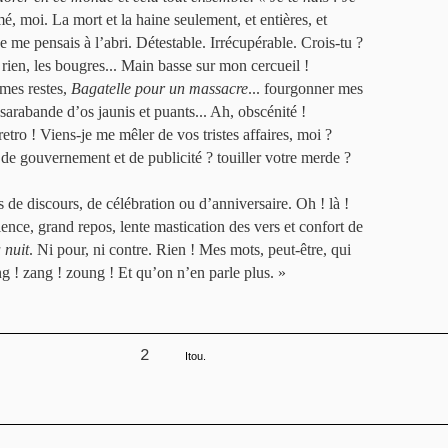
mé, moi. La mort et la haine seulement, et entières, et
 je me pensais à l’abri. Détestable. Irrécupérable. Crois-tu ?
ien, les bougres... Main basse sur mon cercueil !
 mes restes,
Bagatelle pour un massacre
... fourgonner mes
 sarabande d’os jaunis et puants... Ah, obscénité !
tro ! Viens-je me mêler de vos tristes affaires, moi ?
de gouvernement et de publicité ? touiller votre merde ?
de discours, de célébration ou d’anniversaire. Oh ! là !
ilence, grand repos, lente mastication des vers et confort de
 nuit
. Ni pour, ni contre. Rien ! Mes mots, peut-être, qui
ng ! zang ! zoung ! Et qu’on n’en parle plus. »
2
Itou.