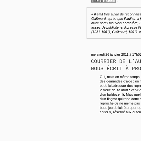
littéraire de Lémi
:
« Il était très avide de reconnai
Gallimard, après que Paulhan a 
avec pareil mauvais caractère, 
assez de publicité, et il presse l’
(1931-1961), Gallimard, 1991). »
mercredi 26 janvier 2011 à 17h
COURRIER DE L’A
NOUS ÉCRIT À PR
Oui, mais en même temps c
des demandes d’aide : en ré
et de lui adresser des repr
la veille de sa mort : veni
d’un bulldozer !). Mais quel
d’un flegme qui rend cette 
reproche de ne même pas fa
beau jeu de lui rétorquer 
entier », réservé aux auteu