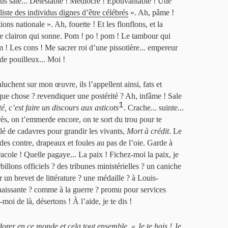
lus sale... Détestable ! Médiocre ! Épouvantable ! Une
liste des individus dignes d’être célébrés
». Ah, pâme !
ns nationale ». Ah, fouette ! Et les flonflons, et la
e clairon qui sonne. Pom ! po ! pom ! Le tambour qui
m ! Les cons ! Me sacrer roi d’une pissotière... empereur
de pouilleux... Moi !
uchent sur mon œuvre, ils l’appellent ainsi, fats et
que chose ? revendiquer une postérité ? Ah, infâme ! Sale
1
é, c’est faire un discours aux asticots
. Crache... suinte...
rès, on t’emmerde encore, on te sort du trou pour te
ilé de cadavres pour grandir les vivants,
Mort à crédit
. Le
 des contre, drapeaux et foules au pas de l’oie. Garde à
racole ! Quelle pagaye... La paix ! Fichez-moi la paix, je
billons officiels ? des tribunes ministérielles ? un caniche
 un brevet de littérature ? une médaille ? à Louis-
naissante ? comme à la guerre ? promu pour services
oi de là, désertons ! À l’aide, je te dis !
orer en ce monde et cela tout ensemble. « Je te hais ! Je