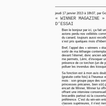
jeudi 17 janvier 2013 à 18h37, par G
« WINNER MAGAZINE »
D’ESSAI
Bien le bonjour par ici, ça fait u
avions perdu nos velléités comm
du canard, toujours aussi excell
s’est pris quelques mois d’hiber
Bref, l’appel des « winners » éta
sortir de ma léthargie contemplat
devant l’éternel, donc ancien a
me permets, Lémi, d’invoquer un
présence de ce torchon (un de pl
polluer les invendus des kiosqui
Sa fonction est à mon avis doubl
(gratuite cette fois) à l’heureux
mois : son groupe paye des so
princesses précaires, bien sûr) 
encart de Winner, Winner lui offr
offrant une interview consensuell
brocardés partout où la couvert
préférence. C’est du win-win en
classes supérieures, il n’est ri