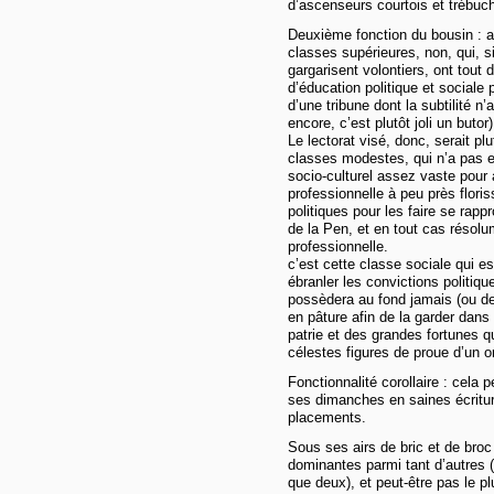
d’ascenseurs courtois et trébuc
Deuxième fonction du bousin : att
classes supérieures, non, qui, si
gargarisent volontiers, ont tout
d’éducation politique et sociale
d’une tribune dont la subtilité n’
encore, c’est plutôt joli un butor)
Le lectorat visé, donc, serait pl
classes modestes, qui n’a pas e
socio-culturel assez vaste pour a
professionnelle à peu près floris
politiques pour les faire se rap
de la Pen, et en tout cas résolum
professionnelle.
c’est cette classe sociale qui es
ébranler les convictions politiqu
possèdera au fond jamais (ou de 
en pâture afin de la garder dans 
patrie et des grandes fortunes qu
célestes figures de proue d’un o
Fonctionnalité corollaire : cel
ses dimanches en saines écritur
placements.
Sous ses airs de bric et de broc 
dominantes parmi tant d’autres 
que deux), et peut-être pas le plu