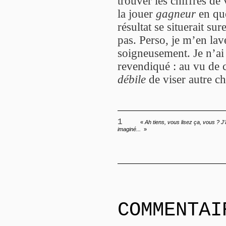
trouver les chiffres de
la jouer
gagneur
en quê
résultat se situerait s
pas. Perso, je m’en lav
soigneusement. Je n’ai 
revendiqué : au vu de c
débile
de viser autre ch
1
«
Ah tiens, vous lisez ça, vous ? J
imaginé...
»
COMMENTAI