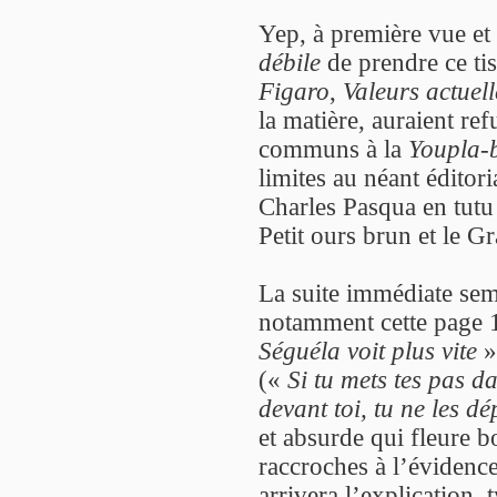
Yep, à première vue et e
débile
de prendre ce ti
Figaro
,
Valeurs actuell
la matière, auraient ref
communs à la
Youpla
limites au néant éditori
Charles Pasqua en tutu
Petit ours brun et le Gr
La suite immédiate se
notamment cette page 1
Séguéla voit plus vite
»
(«
Si tu mets tes pas d
devant toi, tu ne les d
et absurde qui fleure b
raccroches à l’évidenc
arrivera l’explication,