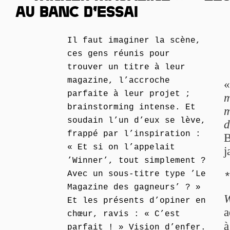
AU BANC D’ESSAI
Il faut imaginer la scène,
ces gens réunis pour
trouver un titre à leur
magazine, l’accroche
parfaite à leur projet ;
m
brainstorming intense. Et
m
soudain l’un d’eux se lève,
d
frappé par l’inspiration :
B
« Et si on l’appelait
j
’Winner’, tout simplement ?
Avec un sous-titre type ’Le
Magazine des gagneurs’ ? »
W
Et les présents d’opiner en
a
chœur, ravis : « C’est
à
parfait ! » Vision d’enfer.