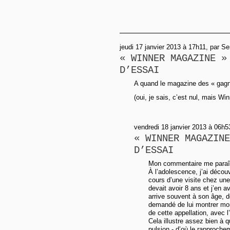
jeudi 17 janvier 2013 à 17h11, par Se
« WINNER MAGAZINE »
D’ESSAI
A quand le magazine des « gag
(oui, je sais, c’est nul, mais Wi
vendredi 18 janvier 2013 à 06h5
« WINNER MAGAZINE
D’ESSAI
Mon commentaire me paraît t
À l’adolescence, j’ai décou
cours d’une visite chez une
devait avoir 8 ans et j’en 
arrive souvent à son âge, d
demandé de lui montrer mon
de cette appellation, avec 
Cela illustre assez bien à 
pulsion - d’où le rapproche