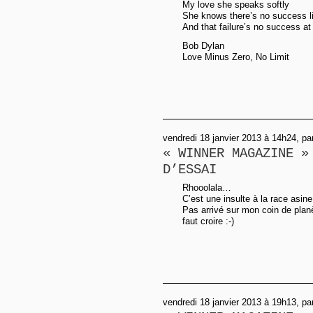
My love she speaks softly
She knows there’s no success li
And that failure’s no success at 
Bob Dylan
Love Minus Zero, No Limit
vendredi 18 janvier 2013 à 14h24, par
« WINNER MAGAZINE »
D’ESSAI
Rhooolala…
C’est une insulte à la race asi
Pas arrivé sur mon coin de planè
faut croire :-)
vendredi 18 janvier 2013 à 19h13, pa