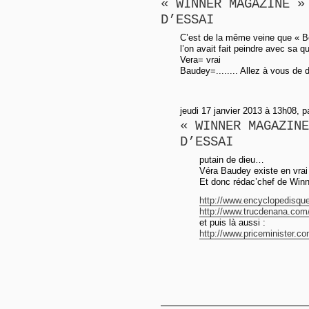
« WINNER MAGAZINE »
D’ESSAI
C’est de la même veine que « Bo
l’on avait fait peindre avec sa qu
Vera= vrai
Baudey=........ Allez à vous de d
jeudi 17 janvier 2013 à 13h08, p
« WINNER MAGAZINE
D’ESSAI
putain de dieu…
Véra Baudey existe en vrai 
Et donc rédac’chef de Win
http://www.encyclopedisque.f
http://www.trucdenana.com/
et puis là aussi :
http://www.priceminister.com