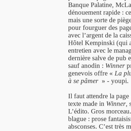
Banque Palatine, McLar
dénouement rapide : ce 
mais une sorte de pièg
pour fourguer des pages
avec l’argent de la cai
Hôtel Kempinski (qui a
entretien avec le mana
dernière salve de pub e
sauf anodin :
Winner
pr
genevois offre «
La pl
à se pâmer
» - youpi.
Il faut attendre la pag
texte made in
Winner
,
L’édito. Gros morceau. 
blague : prose fantaisi
absconses. C’est très m