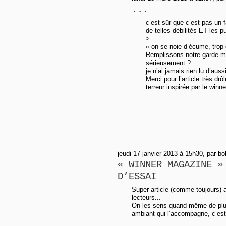
...
c’est sûr que c’est pas un f
de telles débilités ET les p
>
« on se noie d’écume, trop
Remplissons notre garde-mo
sérieusement ?
je n’ai jamais rien lu d’aus
Merci pour l’article très drôl
terreur inspirée par le winn
jeudi 17 janvier 2013 à 15h30, par bo
« WINNER MAGAZINE »
D’ESSAI
Super article (comme toujours) a
lecteurs...
On les sens quand même de plus 
ambiant qui l’accompagne, c’est