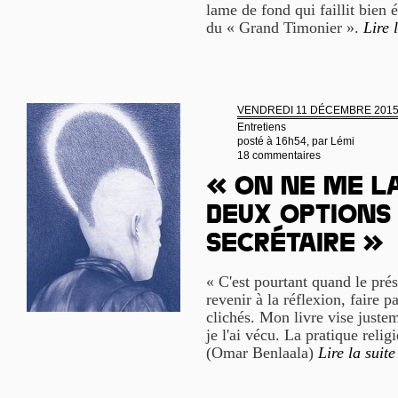
lame de fond qui faillit bien
du « Grand Timonier ».
Lire 
VENDREDI 11 DÉCEMBRE 201
Entretiens
posté à 16h54, par
Lémi
18 commentaires
« On ne me la
deux options 
secrétaire »
« C'est pourtant quand le prés
revenir à la réflexion, faire p
clichés. Mon livre vise justem
je l'ai vécu. La pratique relig
(Omar Benlaala)
Lire la suite