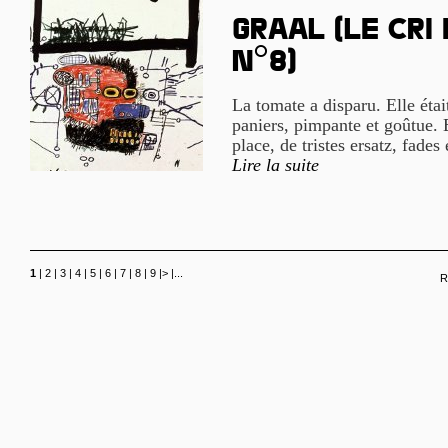
Graal (le cri
n°8)
La tomate a disparu. Elle étai
paniers, pimpante et goûtue. E
place, de tristes ersatz, fades 
Lire la suite
1
|
2
|
3
|
4
|
5
|
6
|
7
|
8
|
9
|
>
|
...
R