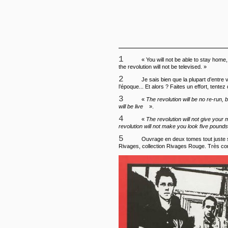
1
« You will not be able to stay home,
the revolution will not be televised. »
2
Je sais bien que la plupart d’entre 
l’époque... Et alors ? Faites un effort, tentez 
3
«
The revolution will be no re-run, b
will be live
».
4
«
The revolution will not give your
revolution will not make you look five pounds
5
Ouvrage en deux tomes tout juste s
Rivages, collection Rivages Rouge. Très con