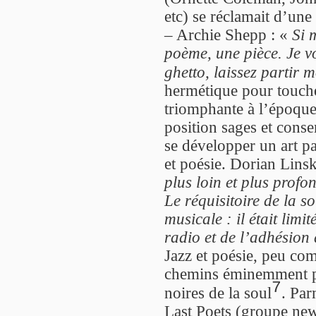
etc) se réclamait d’une
– Archie Shepp : «
Si 
poème, une pièce. Je v
ghetto, laissez partir
hermétique pour touche
triomphante à l’époque,
position sages et conse
se développer un art pa
et poésie. Dorian Lins
plus loin et plus prof
Le réquisitoire de la so
musicale : il était lim
radio et de l’adhésion 
Jazz et poésie, peu co
chemins éminemment pl
7
noires de la soul
. Par
Last Poets (groupe new