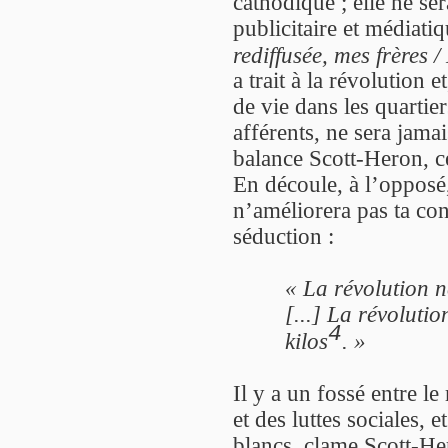
cathodique ; elle ne se
publicitaire et médiati
rediffusée, mes frères /
a trait à la révolution 
de vie dans les quarti
afférents, ne sera jamai
balance Scott-Heron, c
En découle, à l’opposé,
n’améliorera pas ta co
séduction :
«
La révolution n
[...] La révolutio
4
kilos
. »
Il y a un fossé entre le
et des luttes sociales,
blancs, clame Scott-He