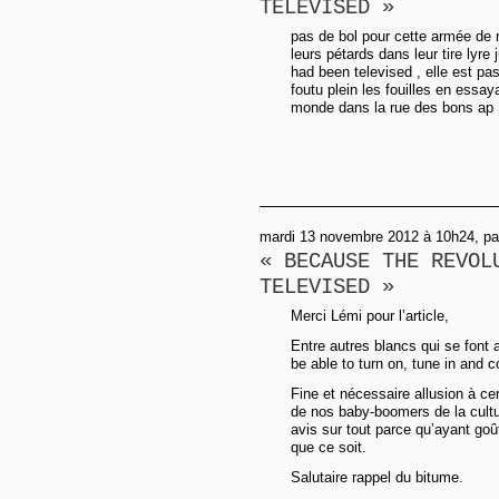
TELEVISED »
pas de bol pour cette armée de r
leurs pétards dans leur tire lyr
had been televised , elle est pas
foutu plein les fouilles en essay
monde dans la rue des bons ap
mardi 13 novembre 2012 à 10h24, par
« BECAUSE THE REVOL
TELEVISED »
Merci Lémi pour l’article,
Entre autres blancs qui se font 
be able to turn on, tune in and 
Fine et nécessaire allusion à ce
de nos baby-boomers de la cultur
avis sur tout parce qu’ayant go
que ce soit.
Salutaire rappel du bitume.