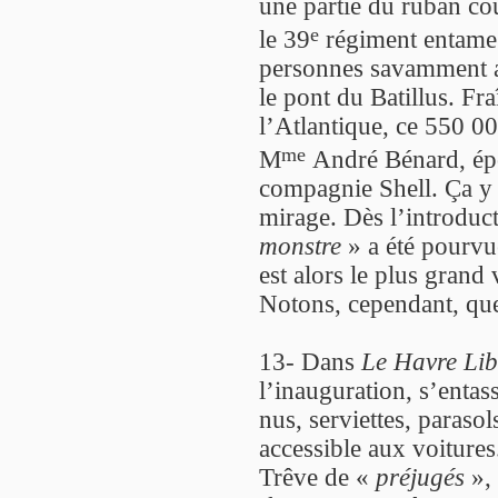
une partie du ruban co
e
le 39
régiment entame 
personnes savamment ac
le pont du Batillus. Fr
l’Atlantique, ce 550 00
me
M
André Bénard, ép
compagnie Shell. Ça y
mirage. Dès l’introducti
monstre
» a été pourv
est alors le plus grand
Notons, cependant, que
13- Dans
Le Havre Lib
l’inauguration, s’entas
nus, serviettes, paraso
accessible aux voitures
Trêve de «
préjugés
», 