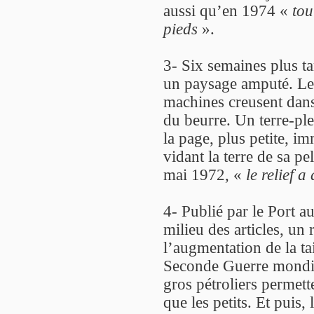
aussi qu’en 1974 «
tou
pieds
».
3- Six semaines plus ta
un paysage amputé. Le cu
machines creusent dans
du beurre. Un terre-pl
la page, plus petite, i
vidant la terre de sa p
mai 1972, «
le relief 
4- Publié par le Port 
milieu des articles, un
l’augmentation de la tai
Seconde Guerre mondia
gros pétroliers permet
que les petits. Et pui