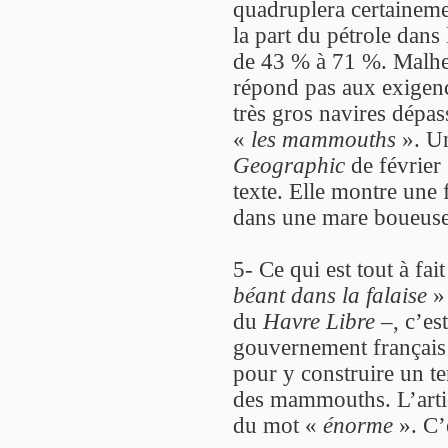
quadruplera certaineme
la part du pétrole dans
de 43 % à 71 %. Malhe
répond pas aux exigence
très gros navires dépa
«
les mammouths
». Un
Geographic
de février
texte. Elle montre une
dans une mare boueuse, 
5- Ce qui est tout à fai
béant dans la falaise
» 
du
Havre Libre
–, c’es
gouvernement français a
pour y construire un te
des mammouths. L’artic
du mot «
énorme
». C’e