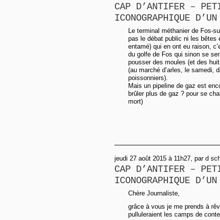
CAP D’ANTIFER – PET
ICONOGRAPHIQUE D’UN
Le terminal méthanier de Fos-sur
pas le débat public ni les bêtes 
entamé) qui en ont eu raison, c’
du golfe de Fos qui sinon se sera
pousser des moules (et des huitr
(au marché d’arles, le samedi, d
poissonniers).
Mais un pipeline de gaz est enc
brûler plus de gaz ? pour se cha
mort)
jeudi 27 août 2015 à 11h27, par d sc
CAP D’ANTIFER – PET
ICONOGRAPHIQUE D’UN
Chère Journaliste,
grâce à vous je me prends à rêv
pulluleraient les camps de cont