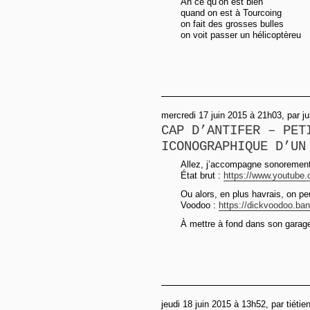
Ah ce qu’on est bien
quand on est à Tourcoing
on fait des grosses bulles
on voit passer un hélicoptèreu
mercredi 17 juin 2015 à 21h03, par ju
CAP D’ANTIFER – PET
ICONOGRAPHIQUE D’UN
Allez, j’accompagne sonorement
État brut :
https://www.youtube
Ou alors, en plus havrais, on p
Voodoo :
https://dickvoodoo.ba
À mettre à fond dans son garage
jeudi 18 juin 2015 à 13h52, par tiétie