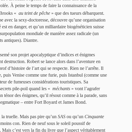
lée. À peine le temps de faire la connaissance de la
 Brooks «
au teint de pêche
» que des tueurs débarquent.
e avec la sexy-doctoresse, découvre qu’une organisation
é est en danger, et qu’un milliardaire biogénéticien suisse
 surpopulation mondiale de manière assez radicale (un
s antiques). Diantre.
arsemé son projet apocalyptique d’indices et énigmes
t destruction. Robert se lance alors dans l’aventure en
 d’histoire de l’art qui se respecte. Rien ne l’arrête. Il
e, puis Venise comme une furie, puis Istanbul (comme une
ecteur de fumeuses considérations touristiques. Sa
secrets pile-poil quand les «
méchants
» vont l’agrafer
i un ténor des énigmes, qu’il résout comme à la parade, sans
flegmatique – entre Fort Boyard et James Bond.
 la truelle. Mais pas pire qu’un
SAS
ou qu’un
Cinquante
 moins con. Rien de neuf sous le soleil poussif de
. Mais c’est vers la fin du livre que l’aspect véritablement