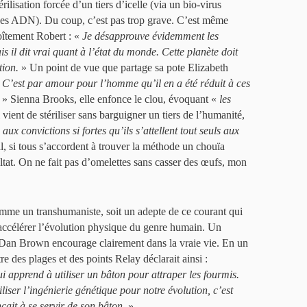
rilisation forcée d’un tiers d’icelle (via un bio-virus
codes ADN). Du coup, c’est pas trop grave. C’est même
îtement Robert : «
Je désapprouve évidemment les
 il dit vrai quant à l’état du monde. Cette planète doit
tion.
» Un point de vue que partage sa pote Elizabeth
«
C’est par amour pour l’homme qu’il en a été réduit à ces
» Sienna Brooks, elle enfonce le clou, évoquant «
les
 vient de stériliser sans barguigner un tiers de l’humanité,
 aux convictions si fortes qu’ils s’attellent tout seuls aux
l, si tous s’accordent à trouver la méthode un chouïa
ultat. On ne fait pas d’omelettes sans casser des œufs, mon
comme un transhumaniste, soit un adepte de ce courant qui
 accélérer l’évolution physique du genre humain. Un
Dan Brown encourage clairement dans la vraie vie. En un
tre des plages et des points Relay déclarait ainsi :
i apprend à utiliser un bâton pour attraper les fourmis.
iliser l’ingénierie génétique pour notre évolution, c’est
ait à se servir de son bâton.
»