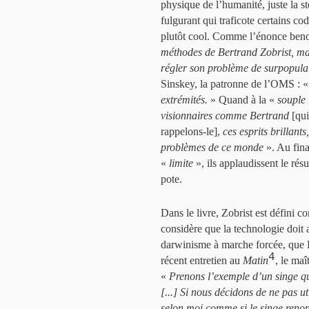
physique de l’humanité, juste la sté
fulgurant qui traficote certains 
plutôt cool. Comme l’énonce beno
méthodes de Bertrand Zobrist, mais
régler son problème de surpopula
Sinskey, la patronne de l’OMS : 
extrémités.
» Quand à la «
souple
visionnaires comme Bertrand
[qui
rappelons-le],
ces esprits brillants,
problèmes de ce monde
». Au fina
«
limite
», ils applaudissent le rés
pote.
Dans le livre, Zobrist est défini 
considère que la technologie doit
darwinisme à marche forcée, que 
4
récent entretien au
Matin
, le maî
«
Prenons l’exemple d’un singe qu
[...] Si nous décidons de ne pas ut
selon moi comme si le singe renonç