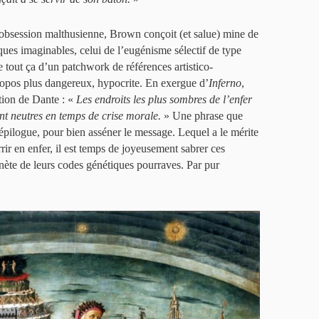
obsession malthusienne, Brown conçoit (et salue) mine de
fiques imaginables, celui de l’eugénisme sélectif de type
e tout ça d’un patchwork de références artistico-
propos plus dangereux, hypocrite. En exergue d’
Inferno
,
ation de Dante : «
Les endroits les plus sombres de l’enfer
ent neutres en temps de crise morale.
» Une phrase que
pilogue, pour bien asséner le message. Lequel a le mérite
rrir en enfer, il est temps de joyeusement sabrer ces
nète de leurs codes génétiques pourraves. Par pur