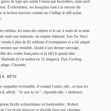
e genre de type qui suinte l’ennui par hectolitres, entre prof
jeton. Évidemment, ses bouquins sont à la mesure du
 le lecteur traverse comme on s’inflige le télé-achat.
.
es médias, les murs des métros et le sac à main de ta tante
vain mais une industrie, un empire éditorial. Son
Da Vinci
t vendu à plus de 85 millions d’exemplaires et a été adapté
 neuneu que rentable. Quant à son dernier ouvrage,
en tête des ventes françaises et [a été] le grand tube
 à Marbella (il est traduit en 52 langues), Dan
Fucking
e plage. Chouette.
LA BÊTE
 empathie irrésistible. Il voulait l’aider, elle…et tous les
t-il, affolé. ’’
Je suis la vie’
’, répondit-elle. » (Inferno)
rosse ficelle scénaristique en bandoulière : Robert
de l’art ricain
bôgosse
se réveille dans une chambre