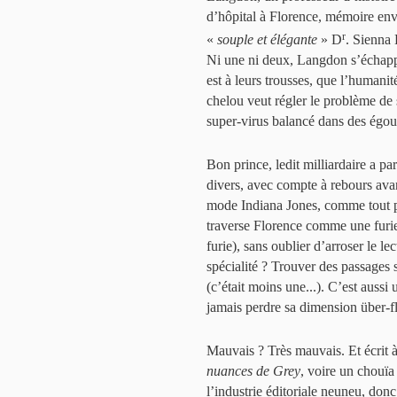
d’hôpital à Florence, mémoire envo
r
«
souple et élégante
» D
. Sienna
Ni une ni deux, Langdon s’échapp
est à leurs trousses, que l’humanit
chelou veut régler le problème de
super-virus balancé dans des égout
Bon prince, ledit milliardaire a p
divers, avec compte à rebours avan
mode Indiana Jones, comme tout prof
traverse Florence comme une furi
furie), sans oublier d’arroser le l
spécialité ? Trouver des passages 
(c’était moins une...). C’est auss
jamais perdre sa dimension über-
Mauvais ? Très mauvais. Et écrit à
nuances de Grey
, voire un chouïa
l’industrie éditoriale neuneu, donc