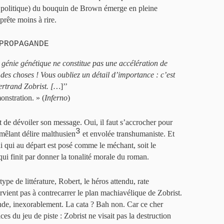
 politique) du bouquin de Brown émerge en pleine
rête moins à rire.
PROPAGANDE
 génie génétique ne constitue pas une accélération de
 des choses ! Vous oubliez un détail d’importance : c’est
Bertrand Zobrist. […
]’’
nstration. » (
Inferno
)
 de dévoiler son message. Oui, il faut s’accrocher pour
3
mêlant délire malthusien
et envolée transhumaniste. Et
lui qui au départ est posé comme le méchant, soit le
ui finit par donner la tonalité morale du roman.
pe de littérature, Robert, le héros attendu, rate
vient pas à contrecarrer le plan machiavélique de Zobrist.
onde, inexorablement. La cata ? Bah non. Car ce cher
ces du jeu de piste : Zobrist ne visait pas la destruction