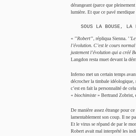
dérangeant (parce que pleinement
lumière. Et que ce pavé merdique p
SOUS LA BOUSE, LA 
« ’’
Robert’
’, répliqua Sienna. ’
’Le
l’évolution. C’est le cours normal
justement l’évolution qui a créé 
Langdon resta muet devant la démo
Inferno met un certain temps avant
décrocher la timbale idéologique, 
c’est en fait la personnalité de ce
«
biochimiste
» Bertrand Zobrist, q
De manière assez étrange pour ce ty
lamentablement son coup. Il ne par
Et le virus se répand de par le m
Robert avait mal interprété les indi