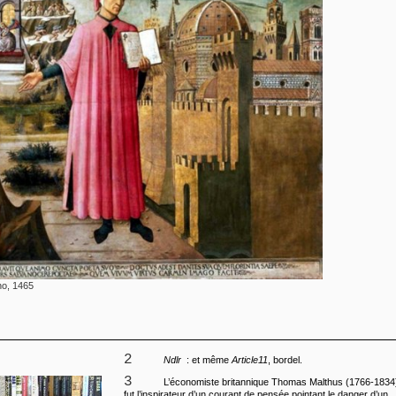
no, 1465
2
Ndlr
: et même
Article11
, bordel.
3
L’économiste britannique Thomas Malthus (1766-1834
fut l’inspirateur d’un courant de pensée pointant le danger d’un