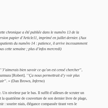
ette chronique a été publiée dans le numéro 13 de la
ersion papier d’Article11, imprimé en juillet dernier. (Aux
mpatients du numéro 14 : patience, il arrive incessamment
ous cette semaine ; plus d’infos mercredi)
’
’J’aimerais bien savoir ce qu’on est censé chercher
’’,
urmura [Robert]. ’
’Ça nous permettrait d’y voir plus
air
’’. » (Dan Brown,
Inferno
)
Un niveleur par le bas. Il suffit d’ailleurs de scruter un
t la quatrième de couverture de son dernier livre de plage,
nir : sourire niais, élégance compassée tirant vers le