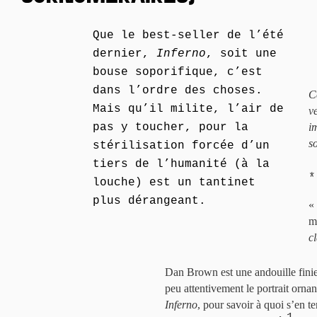
Que le best-seller de l’été
dernier,
Inferno
, soit une
bouse soporifique, c’est
dans l’ordre des choses.
C
Mais qu’il milite, l’air de
v
pas y toucher, pour la
i
s
stérilisation forcée d’un
tiers de l’humanité (à la
*
louche) est un tantinet
plus dérangeant.
« 
m
cl
Dan Brown est une andouille finie. 
peu attentivement le portrait ornan
Inferno
, pour savoir à quoi s’en te