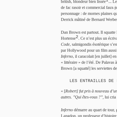
1
british, blondeur bien lissée
... L
de fac rasoir et commercial faux-
personnage : de mornes plaines que
Derrick mâtiné de Bernard Werber
Dan Brown est partout. Il squatte l
2
Hortense
. Ce n’est plus un écri
Code
, salmigondis ésotérique s’es
par Hollywood pour un film aussi
Inferno
, il caracolait [en juillet] 
« littéraire » de l’été. De Palavas
Brown [a squatté] les serviettes d
LES ENTRAILLES DE 
« [
Robert] fut pris à nouveau d’une
autres. ’’Qui êtes-vous ?’’,
lui cria 
Inferno
démarre au quart de tour, g
Langdon, un professeur d’histoire 