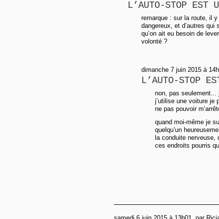
L’AUTO-STOP EST U
remarque : sur la route, il 
dangereux, et d’autres qui 
qu’on ait eu besoin de lever
volonté ?
dimanche 7 juin 2015 à 14
L’AUTO-STOP ES
non, pas seulement...
j’utilise une voiture j
ne pas pouvoir m’arrêt
quand moi-même je suis
quelqu’un heureusement
la conduite nerveuse,
ces endroits pourris q
samedi 6 juin 2015 à 13h01, par Rici