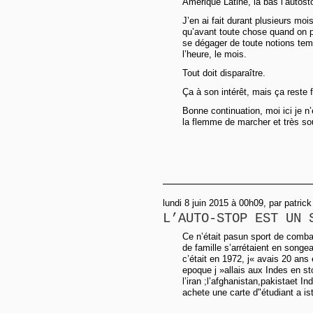
Amérique Latine, là bas l’autosto
J’en ai fait durant plusieurs moi
qu’avant toute chose quand on proj
se dégager de toute notions tempor
l’heure, le mois.
Tout doit disparaître.
Ça à son intérêt, mais ça reste f
Bonne continuation, moi ici je n’e
la flemme de marcher et très so
lundi 8 juin 2015 à 00h09, par patr
L’AUTO-STOP EST UN 
Ce n’était pasun sport de comb
de famille s’arrétaient en songean
c’était en 1972, j« avais 20 ans 
epoque j »allais aux Indes en sto
l’iran ;l’afghanistan,pakistaet In
achete une carte d"étudiant a ist