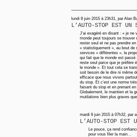
lundi 8 juin 2015 à 23h31, par Alan B
L’AUTO-STOP EST UN 
J’ai exagéré en disant : « je ne
monde peut toujours se trouver d
rester seul et ne pas prendre en
« statistiquement », au bout de m
services « différentes », la prop
qui fait que le monde est passé
reste seul parce que je préfère é
le monde ». Et tout cela se tran
soit besoin de le dire ni même d
efficace que nous vivons partout
du stop. Et c’est une norme trè
faisant du stop et en prenant en
Globalement, le maintien et la g
mutilations bien plus graves que
mardi 9 juin 2015 à 07h32, par a
L’AUTO-STOP EST U
Le pouce, ça rend confiance
pour vous filer la main...