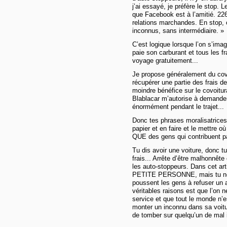
j’ai essayé, je préfère le stop.
que Facebook est à l’amitié. 226
relations marchandes. En stop,
inconnus, sans intermédiaire. »
C’est logique lorsque l’on s’ima
paie son carburant et tous les fr
voyage gratuitement...
Je propose généralement du covoi
récupérer une partie des frais de
moindre bénéfice sur le covoitur
Blablacar m’autorise à demander.
énormément pendant le trajet...
Donc tes phrases moralisatrices 
papier et en faire et le mettre o
QUE des gens qui contribuent pa
Tu dis avoir une voiture, donc 
frais... Arrête d’être malhonnête
les auto-stoppeurs. Dans cet art
PETITE PERSONNE, mais tu ne t’
poussent les gens à refuser un a
véritables raisons est que l’on
service et que tout le monde n’est
monter un inconnu dans sa voitur
de tomber sur quelqu’un de mal 