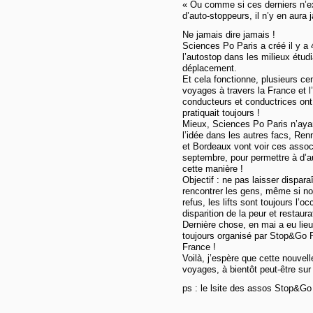
« Ou comme si ces derniers n’exi
d’auto-stoppeurs, il n’y en aura 
Ne jamais dire jamais !
Sciences Po Paris a créé il y a
l’autostop dans les milieux étud
déplacement.
Et cela fonctionne, plusieurs cen
voyages à travers la France et l
conducteurs et conductrices ont
pratiquait toujours !
Mieux, Sciences Po Paris n’ayan
l’idée dans les autres facs, Ren
et Bordeaux vont voir ces associ
septembre, pour permettre à d’a
cette manière !
Objectif : ne pas laisser dispar
rencontrer les gens, même si no
refus, les lifts sont toujours l’
disparition de la peur et restaur
Dernière chose, en mai a eu lieu 
toujours organisé par Stop&Go P
France !
Voilà, j’espère que cette nouvel
voyages, à bientôt peut-être sur
ps : le lsite des assos Stop&Go