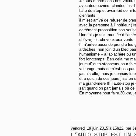
Je suis monté dans des voitures
avec des ouvriers clandestins. 
faire du stop et avoir fait demi-
d’enfants.
il m’est arrivé de refuser de pren
avec la personne à l’intérieur ( r
carrément proposition non souhai
Une fois je suis montée à l’arri
chèvre, les cheveux aux vents.
Il m’arrive aussi de prendre les
ardéches, non loin d’un bled pau
humanisme » à lablachère ou un c
fort longtemps. Ben cela me ma
jours d’ auto-stoppeurs pour faire
voiturage mais ce n’est pas parei
jamais allé, mais je connais le 
être qu’un de ces jours j’irai en
ma grand-mère !!! l’auto-stop je
sait quand on part jamais où ce
En moyenne pour faire 30 km, je
vendredi 19 juin 2015 à 15h22, par J
L’AUTO-STOP EST UN 