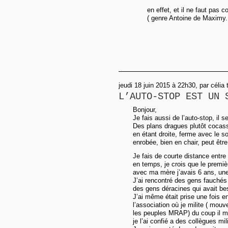
en effet, et il ne faut pas 
( genre Antoine de Maximy..
jeudi 18 juin 2015 à 22h30, par célia t
L’AUTO-STOP EST UN 
Bonjour,
Je fais aussi de l’auto-stop, il 
Des plans dragues plutôt cocass
en étant droite, ferme avec le so
enrobée, bien en chair, peut être
Je fais de courte distance entr
en temps, je crois que le premiè
avec ma mère j’avais 6 ans, une
J’ai rencontré des gens fauchés -«
des gens déracines qui avait be
J’ai même était prise une fois en
l’association où je milite ( mouv
les peuples MRAP) du coup il m
je l’ai confié a des collègues mil