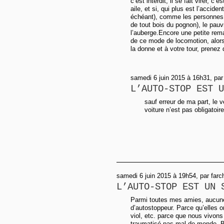
c’est interdit, il se fait virer, c
aile, et si, qui plus est l’accid
échéant), comme les personnes 
de tout bois du pognon), le pauv
l’auberge.Encore une petite rem
de ce mode de locomotion, alo
la donne et à votre tour, prenez
samedi 6 juin 2015 à 16h31, par
L’AUTO-STOP EST U
sauf erreur de ma part, le v
voiture n’est pas obligatoire
samedi 6 juin 2015 à 19h54, par farc
L’AUTO-STOP EST UN 
Parmi toutes mes amies, aucune
d’autostoppeur. Parce qu’elles o
viol, etc. parce que nous vivons 
traumatisé pas mal de monde. Br