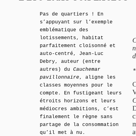
Pas de quartiers ! En
s’appuyant sur l’exemple
emblématique des
lotissements, habitat
C
parfaitement cloisonné et
n
auto-centré, Jean-Luc
d
Debry, auteur (entre
autres) du
Cauchemar
pavillonnaire
, aligne les
C
classes moyennes pour le
V
compte. En fustigeant leurs
C
étroits horizons et leurs
D
médiocres ambitions, c’est
c
finalement le règne sans
m
partage de la consommation
a
qu’il met à nu.