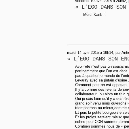
vendredi 10 avril 2015 à 20h42, 
« L’EGO DANS SON 
Merci Karib !
mardi 14 avril 2015 à 19h14, par Anti
« L’EGO DANS SON EN
Avoir été n’est pas un soucis mai
pertinemment que l’on est dans 
pas à qualifier le monde de l’e
Levaray avec sa putain d’usine 
Comment peut on est opposant e
Il y a comme des relents de serv
collaborateur...ou alors un truc 
Oui je sais bien qu’il y a des ré
grand soir venu nous ouvrirons l
triompherons au mieux,comme e
Et puis la petite bourgeoisie ser
Et les prolos seraient mieux que
riches pour CON-sommer comme 
Combien sommes nous de « peu 