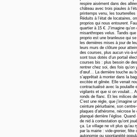
respire aisément dans des allées
château avec trois piaules à l’ét
printemps venu, les tourterelles
Réduits à l’état de locataires, 
proprios qui nous entourent. Fau
quartier à 15 €. J’imagine qu’on
misanthropes velus. Tandis que 
proprio est une branleuse qui se
les dernières mises à jour de leur
leurs murs de clôture pour atte
des courses, plus aucun vis-à-vi
sont tous dotés d’un portail él
courses bis : plus besoin de des
rentrer chez soi, des fois qu’on 
d’œuf… La dernière touche au bun
s’apprêtait à monter dans la bag
excitée et gênée. Elle venait no
contractualisé avec la poulaille 
vigilants et que si on voulait
ronds de flanc. Et les milices de
C’est une règle, que j’imagine u
ceinture périurbaine, son centre-
plaques d’athérome, nécrose le c
planqué derrière l’église. Quand 
de nid à contestation qu’ont jou
ça. Le village ne vit plus qu’au 
par la mairie : vide-grenier, fê
autonomie ou spontanéité popul