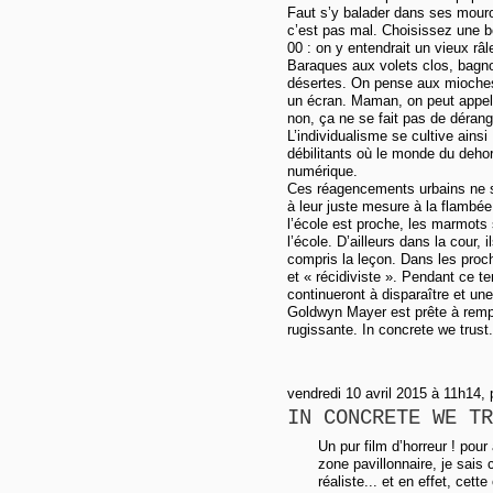
Faut s’y balader dans ses mouro
c’est pas mal. Choisissez une be
00 : on y entendrait un vieux râl
Baraques aux volets clos, bagnol
désertes. On pense aux mioches c
un écran. Maman, on peut appele
non, ça ne se fait pas de déran
L’individualisme se cultive ains
débilitants où le monde du dehor
numérique.
Ces réagencements urbains ne son
à leur juste mesure à la flambé
l’école est proche, les marmots 
l’école. D’ailleurs dans la cour, i
compris la leçon. Dans les proc
et « récidiviste ». Pendant ce te
continueront à disparaître et un
Goldwyn Mayer est prête à rempl
rugissante. In concrete we trust.
vendredi 10 avril 2015 à 11h14,
IN CONCRETE WE TR
Un pur film d’horreur ! pour
zone pavillonnaire, je sais 
réaliste... et en effet, cet