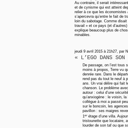
Au contraire, il serait intéressan
et de cynisme qui est atteint de
relier à ce que les économistes
s’apercevra qu’entre le fait de t
loin du sabotage. Comme disait
travail » et ce pays (et d’autres)
explique beaucoup plus de chose
minables.
jeudi 9 avril 2015 à 21h27, par 
« L’EGO DANS SON 
De passage, on l’est tous 
moins à propos, Terre vu qu
denrée rare. Dans le départ
rend pas du tout le neuf à 
ans. Un vrai délire qui fait
chanson. Le problème avec l
autour : celui d’une sécuri
qu’anxiogène : le voisin, l
collègue à moi a passé peu
sur le boncoin, les agences
pavillon : ses maigres reve
er
1
étage d’une villa. Aujour
tristounette que locataire, 
lourder de son taf ou que s