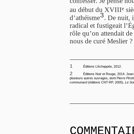
confesser. Je pense not
e
au début du XVIII
siè
3
d’athéisme
. De nuit,
radical et fustigeait l’Ég
rôle qu’on attendait d
nous de curé Meslier ?
1
Éditions L’échappée, 2012.
2
Éditions Noir et Rouge, 2014. Jean
plusieurs autres ouvrages, dont
Pierre Pirot
communard
(éditions CNT-RP, 2005),
Le Sol
COMMENTAI