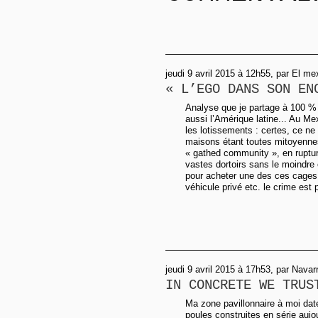
jeudi 9 avril 2015 à 12h55, par El m
« L’EGO DANS SON EN
Analyse que je partage à 100 % !
aussi l’Amérique latine... Au Mex
les lotissements : certes, ce ne 
maisons étant toutes mitoyennes
« gathed community », en rupture
vastes dortoirs sans le moindre
pour acheter une des ces cages à
véhicule privé etc. le crime est 
jeudi 9 avril 2015 à 17h53, par Navar
IN CONCRETE WE TRUS
Ma zone pavillonnaire à moi da
poules construites en série aujo