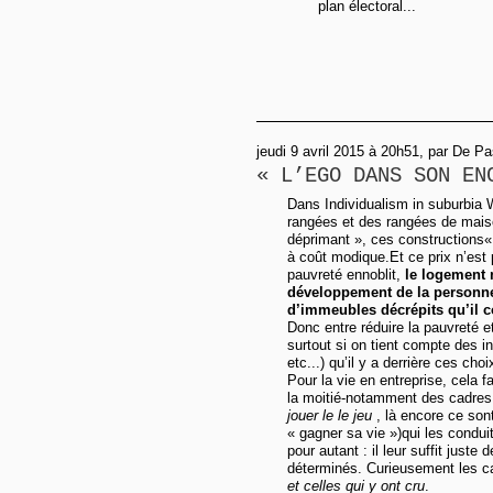
plan électoral...
jeudi 9 avril 2015 à 20h51, par De P
« L’EGO DANS SON EN
Dans Individualism in suburbia 
rangées et des rangées de maiso
déprimant », ces constructions« 
à coût modique.Et ce prix n’est 
pauvreté ennoblit,
le logement 
développement de la personne
d’immeubles décrépits qu’il c
Donc entre réduire la pauvreté et
surtout si on tient compte des 
etc...) qu’il y a derrière ces choi
Pour la vie en entreprise, cela 
la moitié-notamment des cadres,
jouer le le jeu
, là encore ce son
« gagner sa vie »)qui les condui
pour autant : il leur suffit juste 
déterminés. Curieusement les ca
et celles qui y ont cru
.