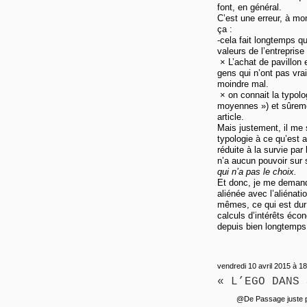
font, en général.
C’est une erreur, à m
ça :
-cela fait longtemps q
valeurs de l’entreprise
× L’achat de pavillon 
gens qui n’ont pas vra
moindre mal.
× on connait la typolo
moyennes ») et sûreme
article.
Mais justement, il me
typologie à ce qu’est au
réduite à la survie par
n’a aucun pouvoir sur 
qui n’a pas le choix.
Et donc, je me demande
aliénée avec l’aliénat
mêmes, ce qui est dur 
calculs d’intérêts éco
depuis bien longtemps
vendredi 10 avril 2015 à 18
« L’EGO DANS 
@De Passage juste po