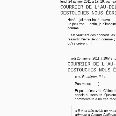
lundi 24 janvier 2011 à 17h19, par isa
COURRIER DE L’AU-DE
DESTOUCHES NOUS ÉCR
Héhé... joliment imité, bravo......
un peu trop.... enfin, je n’imagin
pomme.
C’est vraiment des connods les v
ressortir Pierre Benoît comme ç
qu’ils crèvent !!!
mardi 25 janvier 2011 à 19h49, 
COURRIER DE L’AU-
DESTOUCHES NOUS É
«
qu’ils crèvent !!
! »
Pas mieux.... :-)
Et puis, c’est vrai, Céline
appels au secours. Quoique
commentaire à un très récent
« Il était très avide de rec
adresse à Gaston Gallimard