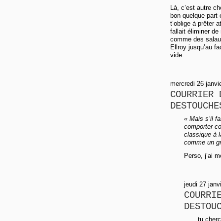
Là, c’est autre c
bon quelque part e
t’oblige à prêter a
fallait éliminer d
comme des salauds
Ellroy jusqu’au f
vide.
mercredi 26 janv
COURRIER 
DESTOUCHE
« Mais s’il f
comporter co
classique à l
comme un gr
Perso, j’ai m
jeudi 27 janv
COURRI
DESTOU
tu cher