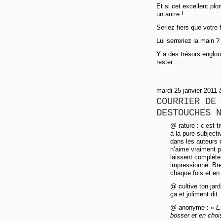
Et si cet excellent plo
un autre !
Seriez fiers que votre 
Lui serreriez la main 
Y a des trésors englou
rester...
mardi 25 janvier 2011
COURRIER DE
DESTOUCHES 
@ rature : c’est t
à la pure subject
dans les auteurs 
n’aime vraiment p
laissent compléte
impressionné. Bref
chaque fois et e
@ cultive ton jard
ça et joliment dit.
@ anonyme : «
E
bosser et en chois