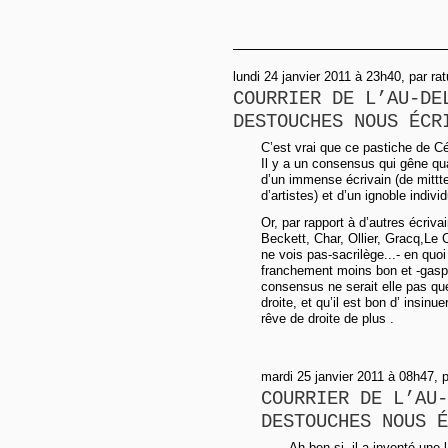
lundi 24 janvier 2011 à 23h40, par rat
COURRIER DE L’AU-DE
DESTOUCHES NOUS ÉCR
C’est vrai que ce pastiche de Cél
Il y a un consensus qui gêne qu
d’un immense écrivain (de mitt
d’artistes) et d’un ignoble individ
Or, par rapport à d’autres écri
Beckett, Char, Ollier, Gracq,Le
ne vois pas-sacrilège...- en quoi 
franchement moins bon et -gasp ! 
consensus ne serait elle pas que a
droite, et qu’il est bon d’ insinue
rêve de droite de plus .
mardi 25 janvier 2011 à 08h47, pa
COURRIER DE L’AU-
DESTOUCHES NOUS É
Ah ben si, il a inventé une 