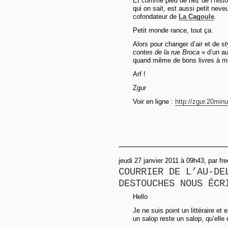
Et comme pied de nez de l’histoi
qui on sait, est aussi petit nev
cofondateur de
La Cagoule
.
Petit monde rance, tout ça.
Alors pour changer d’air et de st
contes de la rue Broca
» d’un aut
quand même de bons livres à m
Arf !
Zgur
Voir en ligne :
http://zgur.20minu
jeudi 27 janvier 2011 à 09h43, par fre
COURRIER DE L’AU-DE
DESTOUCHES NOUS ÉCR
Hello
Je ne suis point un littéraire et
un salop reste un salop, qu’elle 