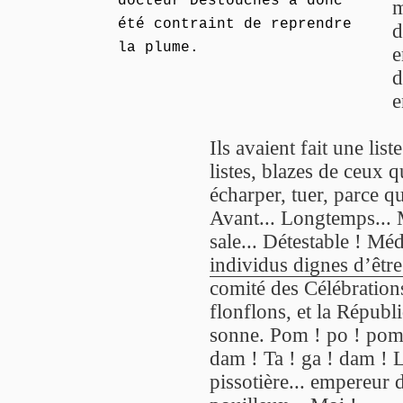
docteur Destouches a donc
m
été contraint de reprendre
d
la plume.
e
d
e
Ils avaient fait une list
listes, blazes de ceux q
écharper, tuer, parce q
Avant... Longtemps... M
sale... Détestable ! M
individus dignes d’être
comité des Célébrations
flonflons, et la Républ
sonne. Pom ! po ! pom 
dam ! Ta ! ga ! dam ! 
pissotière... empereur 