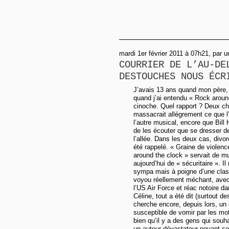
mardi 1er février 2011 à 07h21, par
COURRIER DE L’AU-DE
DESTOUCHES NOUS ÉCR
J’avais 13 ans quand mon père, a
quand j’ai entendu « Rock around
cinoche. Quel rapport ? Deux choc
massacrait allégrement ce que l’o
l’autre musical, encore que Bil
de les écouter que se dresser de
l’allée. Dans les deux cas, divo
été rappelé. « Graine de violenc
around the clock » servait de mus
aujourd’hui de « sécuritaire ». I
sympa mais à poigne d’une classe
voyou réellement méchant, avec 
l’US Air Force et réac notoire da
Céline, tout a été dit (surtout 
cherche encore, depuis lors, un 
susceptible de vomir par les mo
bien qu’il y a des gens qui souha
un auteur dévastateur noyant sou