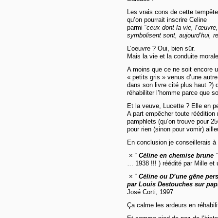
Les vrais cons de cette tempête
qu’on pourrait inscrire Celine
parmi “
ceux dont la vie, l’œuvre,
symbolisent sont, aujourd’hui,
L’oeuvre ? Oui, bien sûr.
Mais la vie et la conduite mor
A moins que ce ne soit encore u
« petits gris » venus d’une autr
dans son livre cité plus haut ?) 
réhabiliter l’homme parce que so
Et la veuve, Lucette ? Elle en p
A part empêcher toute réédition
pamphlets (qu’on trouve pour 250
pour rien (sinon pour vomir) aille
En conclusion je conseillerais à 
× “
Céline en chemise brune
… 1938 !!! ) réédité par Mille et
× “
Céline ou D’une gêne persi
par Louis Destouches sur papi
José Corti, 1997
Ça calme les ardeurs en réhabili