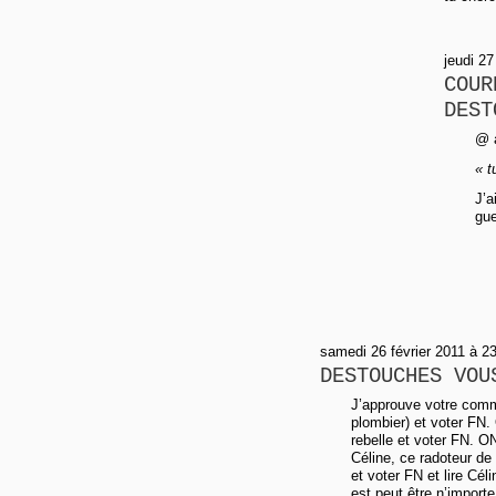
jeudi 2
COUR
DEST
@ a
« t
J’a
gue
samedi 26 février 2011 à 2
DESTOUCHES VOU
J’approuve votre comme
plombier) et voter FN.
rebelle et voter FN. ON
Céline, ce radoteur de
et voter FN et lire Cél
est peut être n’importe