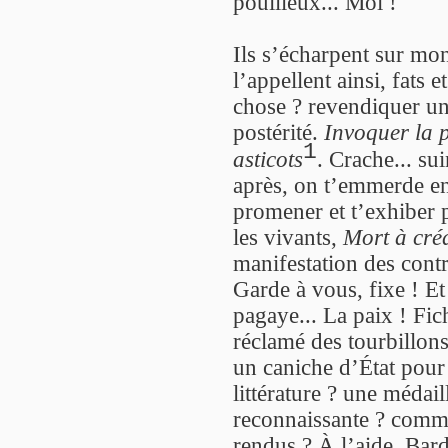
pouilleux... Moi !
Ils s’écharpent sur mo
l’appellent ainsi, fats 
chose ? revendiquer un
postérité.
Invoquer la p
1
asticots
. Crache... sui
après, on t’emmerde enc
promener et t’exhiber p
les vivants,
Mort à créd
manifestation des contr
Garde à vous, fixe ! Et
pagaye... La paix ! Fic
réclamé des tourbillons 
un caniche d’État pour
littérature ? une médai
reconnaissante ? comme
rendus ? À l’aide, Bar