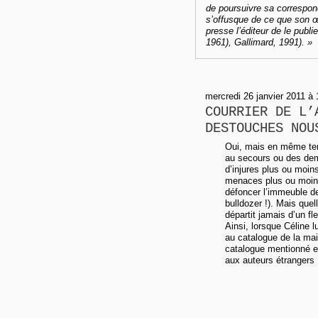
de poursuivre sa correspon
s’offusque de ce que son œu
presse l’éditeur de le publi
1961), Gallimard, 1991). »
mercredi 26 janvier 2011 à
COURRIER DE L’
DESTOUCHES NOU
Oui, mais en même te
au secours ou des dema
d’injures plus ou moin
menaces plus ou moins f
défoncer l’immeuble d
bulldozer !). Mais quel
départit jamais d’un f
Ainsi, lorsque Céline 
au catalogue de la mai
catalogue mentionné es
aux auteurs étrangers 