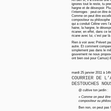
ignores tout le reste, tu p
hargne et de désespoir. Plus
t’interroges : peut-on être 
Comme on peut être excelle
compositeur ou philosophe 
qui a conduit Céline vers l’
haine, la hargne, le désesp
ricaner, en effet, dans ce t
ricane avec lui, c’est par là
Rien à voir avec Prévert p
autre. Et comment comparer
simplement pas dans le mê
gouvernent ne nous propose
ont bien osé pour Camus) il 
mardi 25 janvier 2011 à 14
COURRIER DE L’
DESTOUCHES NOU
@ cultive ton jardin :
« Comme on peut être 
compositeur ou philos
Ben non, on peut pas 