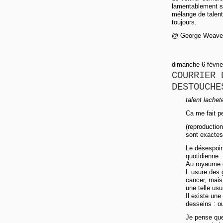
lamentablement sur
mélange de talent
toujours.
@ George Weaver :
dimanche 6 févrie
COURRIER 
DESTOUCHE
talent lachet
Ca me fait 
(reproduction
sont exactes
Le désespoir 
quotidienne
Au royaume d
L usure des 
cancer, mais
une telle usu
Il existe une
desseins : ou
Je pense que 