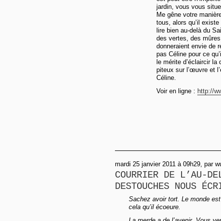
jardin, vous vous situe
Me gêne votre manière 
tous, alors qu’il exis
lire bien au-delà du Sa
des vertes, des mûres 
donneraient envie de r
pas Céline pour ce qu’i
le mérite d’éclaircir la
piteux sur l’œuvre et l
Céline.
Voir en ligne :
http://w
mardi 25 janvier 2011 à 09h29, par w
COURRIER DE L’AU-DE
DESTOUCHES NOUS ÉCR
Sachez avoir tort. Le monde est 
cela qu’il écoeure.
La merde a de l’avenir. Vous ver