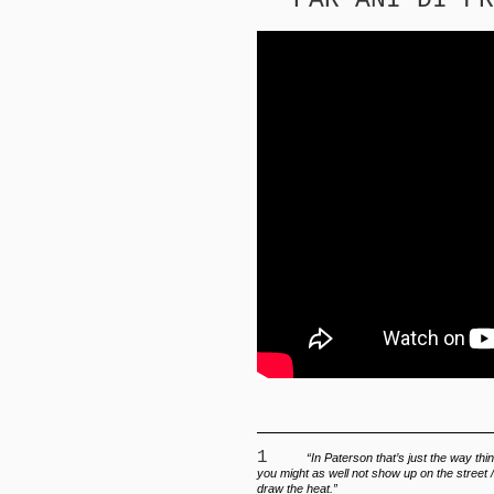
PAR ANI DI FR
1
“In Paterson that’s just the way thin
you might as well not show up on the street 
draw the heat.”