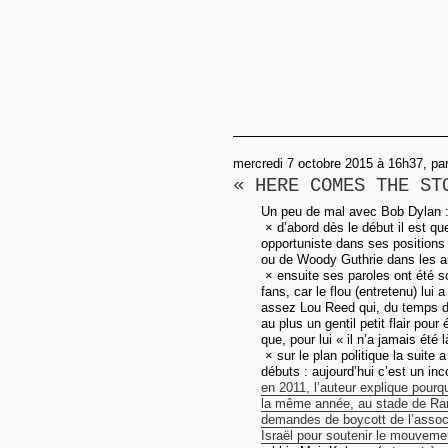
mercredi 7 octobre 2015 à 16h37, p
« HERE COMES THE ST
Un peu de mal avec Bob Dylan 
× d’abord dès le début il est qu
opportuniste dans ses positions 
ou de Woody Guthrie dans les 
× ensuite ses paroles ont été s
fans, car le flou (entretenu) lui 
assez Lou Reed qui, du temps de
au plus un gentil petit flair pour
que, pour lui « il n’a jamais été l
× sur le plan politique la suit
débuts : aujourd’hui c’est un inco
en 2011, l’auteur explique pourqu
la même année, au stade de Ram
demandes de boycott de l’assoc
Israël pour soutenir le mouvem