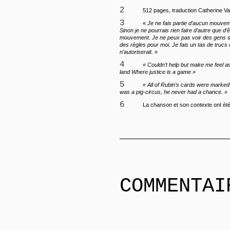
2
512 pages, traduction Catherine Va
3
«
Je ne fais partie d’aucun mouve
Sinon je ne pourrais rien faire d’autre que d’
mouvement. Je ne peux pas voir des gens s’
des règles pour moi. Je fais un tas de tru
n’autoriserait.
»
4
« Couldn’t help but make me feel as
land Where justice is a game »
5
« All of Rubin’s cards were marked 
was a pig-circus, he never had a chance. »
6
La chanson et son contexte ont été
COMMENTAI