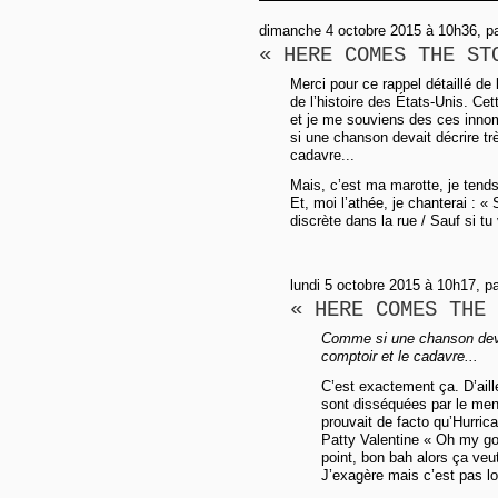
dimanche 4 octobre 2015 à 10h36, p
« HERE COMES THE ST
Merci pour ce rappel détaillé d
de l’histoire des États-Unis. C
et je me souviens des ces innom
si une chanson devait décrire tr
cadavre...
Mais, c’est ma marotte, je tends 
Et, moi l’athée, je chanterai : « 
discrète dans la rue / Sauf si tu 
lundi 5 octobre 2015 à 10h17, p
« HERE COMES THE 
Comme si une chanson devai
comptoir et le cadavre...
C’est exactement ça. D’aill
sont disséquées par le men
prouvait de facto qu’Hurric
Patty Valentine « Oh my god 
point, bon bah alors ça veu
J’exagère mais c’est pas loi