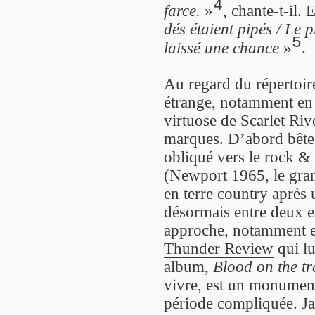
4
farce.
»
, chante-t-il.
dés étaient pipés / Le 
5
laissé une chance
»
.
Au regard du répertoir
étrange, notamment en
virtuose de Scarlet Ri
marques. D’abord bête à
obliqué vers le rock &
(Newport 1965, le gra
en terre country après 
désormais entre deux e
approche, notamment 
Thunder Review
qui lu
album,
Blood on the tr
vivre, est un monument 
période compliquée. Jac