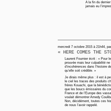
A la fin du derni
jamais eu l’impres
mercredi 7 octobre 2015 à 21h44, par
« HERE COMES THE ST
Laurent Fournier écrit : « Pour 
prouvée mais leur culpabilité ne l
d’incohérences dans l’histoire d
qu’elle soit crédible. »
Je dirais même plus : il est à pe
le ciel les traces des produits c
frères Kouachi, que la bénédicti
que les boucs émissaires du com
France et de l’Europe des vassau
voulait démontrer Amedy Coulibaly
Non, décidément, toutes ces his
de nous l’avoir rappelé.