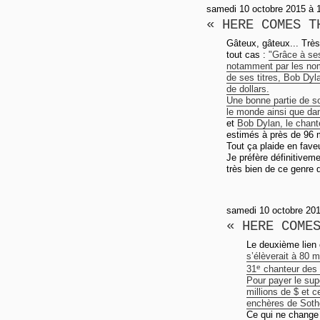
samedi 10 octobre 2015 à 
« HERE COMES T
Gâteux, gâteux... Très
tout cas :
"Grâce à se
notamment par les nom
de ses titres, Bob Dyla
de dollars.
Une bonne partie de so
le monde ainsi que da
et
Bob Dylan, le chan
estimés à près de 96 m
Tout ça plaide en fave
Je préfère définitivem
très bien de ce genre d
samedi 10 octobre 20
« HERE COME
Le deuxième lien 
s’élèverait à 80 m
e
31
chanteur des 
Pour payer le supe
millions de $ et c
enchères de Soth
Ce qui ne change 