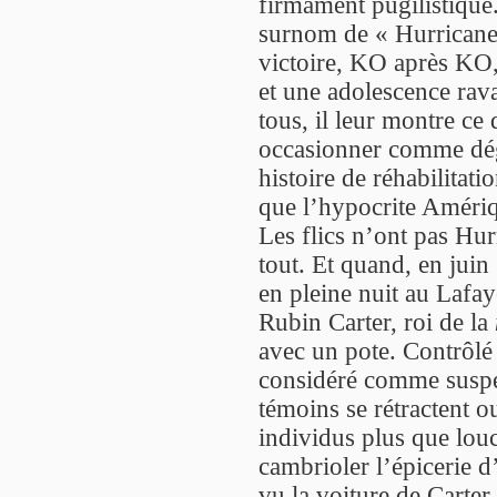
firmament pugilistique.
surnom de « Hurricane 
victoire, KO après KO,
et une adolescence rava
tous, il leur montre ce
occasionner comme dégâ
histoire de réhabilitati
que l’hypocrite Amériq
Les flics n’ont pas Hur
tout. Et quand, en jui
en pleine nuit au Lafay
Rubin Carter, roi de la
avec un pote. Contrôlé c
considéré comme suspec
témoins se rétractent 
individus plus que louc
cambrioler l’épicerie d
vu la voiture de Carter 