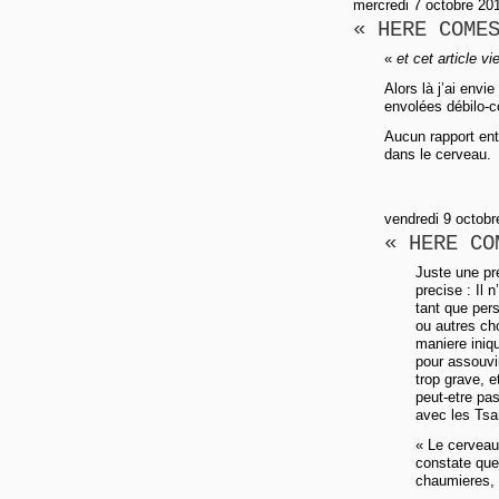
mercredi 7 octobre 20
« HERE COME
«
et cet article v
Alors là j’ai envi
envolées débilo-co
Aucun rapport ent
dans le cerveau.
vendredi 9 octobr
« HERE CO
Juste une pre
precise : Il 
tant que per
ou autres cho
maniere iniqu
pour assouvi
trop grave, e
peut-etre pa
avec les Ts
« Le cerveau 
constate que 
chaumieres, a