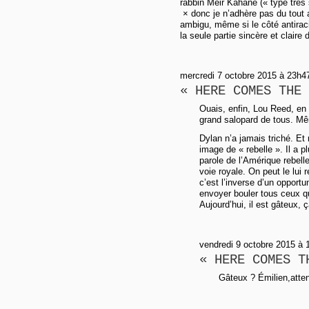
rabbin Meir Kahane (« type très s
× donc je n’adhère pas du tout a
ambigu, même si le côté antiracis
la seule partie sincère et claire 
mercredi 7 octobre 2015 à 23h4
« HERE COMES THE 
Ouais, enfin, Lou Reed, en 
grand salopard de tous. Mê
Dylan n’a jamais triché. Et
image de « rebelle ». Il a p
parole de l’Amérique rebelle
voie royale. On peut le lui 
c’est l’inverse d’un opport
envoyer bouler tous ceux qui
Aujourd’hui, il est gâteux,
vendredi 9 octobre 2015 à 
« HERE COMES T
Gâteux ? Émilien,atten