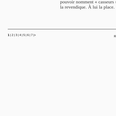
pouvoir nomment « casseurs ». 
la revendique. À lui la place.
1
|
2
|
3
|
4
|
5
|
6
|
7
|
>
R