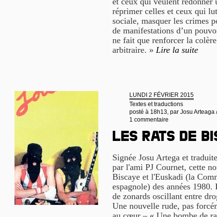
et ceux qui veulent redonner u
réprimer celles et ceux qui lu
sociale, masquer les crimes po
de manifestations d’un pouvoir
ne fait que renforcer la colère
arbitraire. »
Lire la suite
LUNDI 2 FÉVRIER 2015
Textes et traductions
posté à 18h13, par
Josu Arteaga 
1 commentaire
LES RATS DE B
Signée Josu Artega et traduit
par l'ami PJ Cournet, cette no
Biscaye et l'Euskadi (la Co
espagnole) des années 1980. 
de zonards oscillant entre dr
Une nouvelle rude, pas forcé
au cœur – « Une bombe de rag