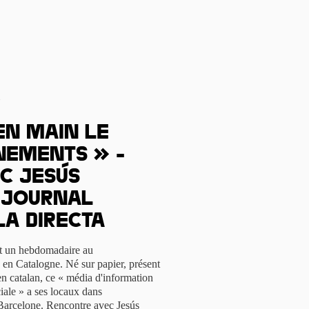
s
en main le
nements » -
c Jesús
u journal
La Directa
est un hebdomadaire au
 en Catalogne. Né sur papier, présent
en catalan, ce « média d'information
iale » a ses locaux dans
à Barcelone. Rencontre avec Jesús