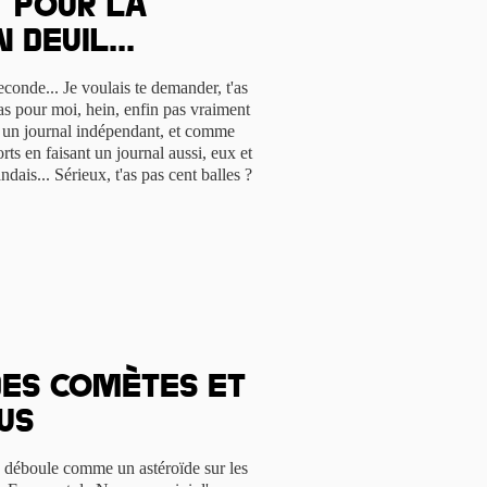
t pour la
 deuil...
conde... Je voulais te demander, t'as
pas pour moi, hein, enfin pas vraiment
is un journal indépendant, et comme
ts en faisant un journal aussi, eux et
ndais... Sérieux, t'as pas cent balles ?
Des comètes et
us
8 déboule comme un astéroïde sur les