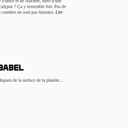
de France et de Navarre, suivi d'une
calypse ? Ça y ressemble fort. Pas de
les comètes ne sont pas funestes.
Lire
Babel
isparu de la surface de la planète...