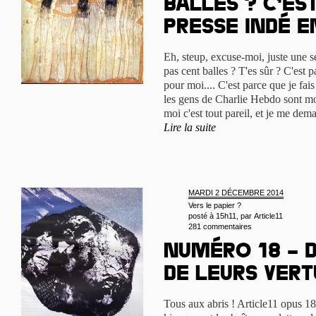
balles ? C’es
presse indé en
Eh, steup, excuse-moi, juste une se
pas cent balles ? T'es sûr ? C'est 
pour moi.... C'est parce que je fa
les gens de Charlie Hebdo sont mor
moi c'est tout pareil, et je me dema
Lire la suite
MARDI 2 DÉCEMBRE 2014
Vers le papier ?
posté à 15h11, par
Article11
281 commentaires
Numéro 18 – 
de leurs vert
Tous aux abris ! Article11 opus 1