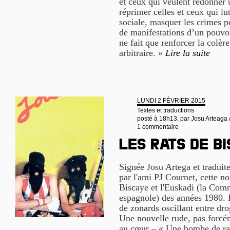
et ceux qui veulent redonner u
réprimer celles et ceux qui lu
sociale, masquer les crimes po
de manifestations d’un pouvoir
ne fait que renforcer la colère
arbitraire. »
Lire la suite
LUNDI 2 FÉVRIER 2015
Textes et traductions
posté à 18h13, par
Josu Arteaga 
1 commentaire
LES RATS DE B
Signée Josu Artega et traduit
par l'ami PJ Cournet, cette no
Biscaye et l'Euskadi (la Co
espagnole) des années 1980. 
de zonards oscillant entre dr
Une nouvelle rude, pas forcé
au cœur – « Une bombe de rag