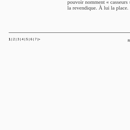
pouvoir nomment « casseurs ». 
la revendique. À lui la place.
1
|
2
|
3
|
4
|
5
|
6
|
7
|
>
R