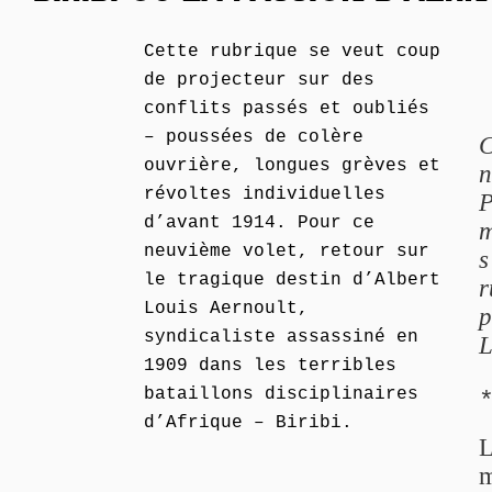
Cette rubrique se veut coup
de projecteur sur des
conflits passés et oubliés
– poussées de colère
C
ouvrière, longues grèves et
n
révoltes individuelles
P
d’avant 1914. Pour ce
m
neuvième volet, retour sur
s
le tragique destin d’Albert
r
Louis Aernoult,
p
syndicaliste assassiné en
L
1909 dans les terribles
bataillons disciplinaires
d’Afrique – Biribi.
L
m