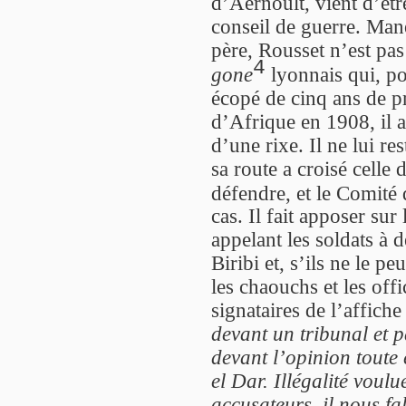
d’Aernoult, vient d’êt
conseil de guerre. Man
père, Rousset n’est pa
4
gone
lyonnais qui, p
écopé de cinq ans de pr
d’Afrique en 1908, il a
d’une rixe. Il ne lui r
sa route a croisé celle
défendre, et le Comité 
cas. Il fait apposer sur
appelant les soldats à d
Biribi et, s’ils ne le pe
les chaouchs et les offic
signataires de l’affich
devant un tribunal et p
devant l’opinion toute
el Dar. Illégalité voulu
accusateurs, il nous fal