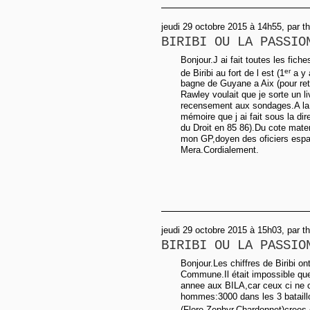
jeudi 29 octobre 2015 à 14h55, par t
BIRIBI OU LA PASSIO
Bonjour.J ai fait toutes les fic
er
de Biribi au fort de l est (1
a y 
bagne de Guyane a Aix (pour ret
Rawley voulait que je sorte un liv
recensement aux sondages.A la b
mémoire que j ai fait sous la di
du Droit en 85 86).Du cote mater
mon GP,doyen des oficiers espag
Mera.Cordialement.
jeudi 29 octobre 2015 à 15h03, par t
BIRIBI OU LA PASSIO
Bonjour.Les chiffres de Biribi o
Commune.Il était impossible q
annee aux BILA,car ceux ci ne c
hommes:3000 dans les 3 bataill
(Flore,Zephyr,Chardonnet)crees 