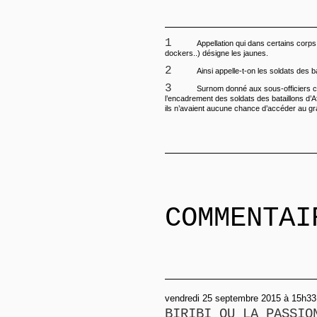
1
Appellation qui dans certains corps 
dockers..) désigne les jaunes.
2
Ainsi appelle-t-on les soldats des ba
3
Surnom donné aux sous-officiers chargés de
l’encadrement des soldats des bataillons d’Af
ils n’avaient aucune chance d’accéder au grad
COMMENTAI
vendredi 25 septembre 2015 à 15h33,
BIRIBI OU LA PASSIO