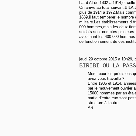
bat d Af de 1832 a 1914,et celle
On arrive au total suivant:BIL
plus de 1914 a 1972.Mais comme 
1889,il faut temperer le nombre d
militaire.Les établissements d A
000 hommes,mais les deux tier
soldats sont comptes plusieurs f
avoisinant les 400 000 hommes 
de fonctionnement de ces instit
jeudi 29 octobre 2015 à 10h29, 
BIRIBI OU LA PASS
Merci pour les précisions q
avez vous travaillé ?
Entre 1905 et 1914, années
par le mouvement ouvrier a 
15000 hommes par an étaien
partie d’entre eux sont pas
structure à l’autre.
AS