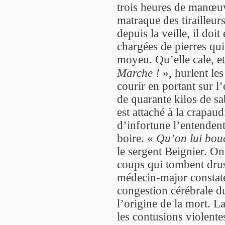
trois heures de manœuvr
matraque des tirailleu
depuis la veille, il doit
chargées de pierres qui
moyeu. Qu’elle cale, e
Marche !
», hurlent le
courir en portant sur 
de quarante kilos de sab
est attaché à la crapau
d’infortune l’entendent
boire. «
Qu’on lui bouc
le sergent Beignier. On
coups qui tombent drus.
médecin-major constate
congestion cérébrale du
l’origine de la mort. La
les contusions violent