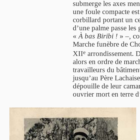
submerge les axes mena
une foule compacte est
corbillard portant un c
d’une palme passe les g
«
À bas Biribi !
» –, co
Marche funèbre de Chop
e
XII
arrondissement. D
alors en ordre de march
travailleurs du bâtim
jusqu’au Père Lachaise, 
dépouille de leur cama
ouvrier mort en terre d