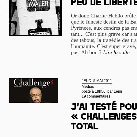
peu de libert
Or donc Charlie Hebdo brûle e
que le funeste destin de la Ba
Pyrénées, aux cendres pas enc
tant... C'est plus grave car s'a
des tabous, la tragédie des t
l'humanité. C'est super grave,
pas. Ah bon ?
Lire la suite
JEUDI 5 MAI 2011
Médias
posté à 18h56, par
Lémi
19 commentaires
J’ai testé pou
« Challenges
Total