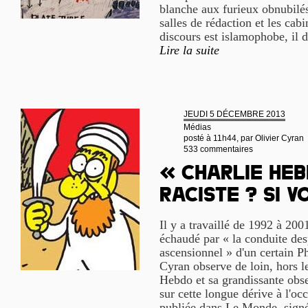
blanche aux furieux obnubilés 
salles de rédaction et les cab
discours est islamophobe, il d
Lire la suite
JEUDI 5 DÉCEMBRE 2013
Médias
posté à 11h44, par
Olivier Cyran
533 commentaires
« Charlie Heb
raciste ? Si v
Il y a travaillé de 1992 à 200
échaudé par « la conduite des
ascensionnel » d'un certain P
Cyran observe de loin, hors l
Hebdo et sa grandissante obses
sur cette longue dérive à l'o
publiée dans Le Monde, signé