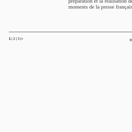
préparation et la réalisation 
moments de la presse français
1
|
2
|
3
|
>
R