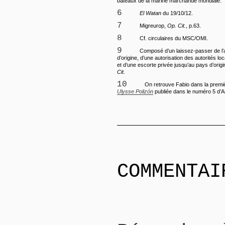
bateaux de la marine marchande mondiale.
6
El Watan
du 19/10/12.
7
Migreurop,
Op. Cit.
, p.63.
8
Cf. circulaires du MSC/OMI.
9
Composé d’un laissez-passer de l
d’origine, d’une autorisation des autorités loc
et d’une escorte privée jusqu’au pays d’orig
Cit.
10
On retrouve Fabio dans la premiè
Ulysse Polizón
publiée dans le numéro 5 d’Ar
COMMENTAI