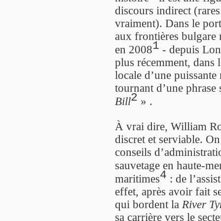
discours indirect (rare
vraiment). Dans le port
aux frontières bulgare
1
en 2008
- depuis Lon
plus récemment, dans l
locale d’une puissante
tournant d’une phrase 
2
Bill
» .
À vrai dire, William R
discret et serviable. O
conseils d’administrati
sauvetage en haute-me
4
maritimes
: de l’assis
effet, après avoir fait 
qui bordent la
River Ty
sa carrière vers le sect