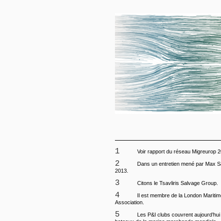
1
Voir rapport du réseau Migreurop 2
2
Dans un entretien mené par Max Sa
2013.
3
Citons le Tsavliris Salvage Group.
4
Il est membre de la London Maritime
Association.
5
Les P&I clubs couvrent aujourd’hu