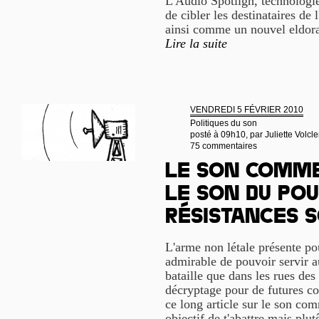
L'Audio Spotligh, technologi
de cibler les destinataires de
ainsi comme un nouvel eldorad
Lire la suite
VENDREDI 5 FÉVRIER 2010
Politiques du son
posté à 09h10, par
Juliette Volcle
75 commentaires
Le son comme
le son du pou
résistances 
L'arme non létale présente pou
admirable de pouvoir servir 
bataille que dans les rues des
décryptage pour de futures con
ce long article sur le son co
objectif de t'abattre mais plu