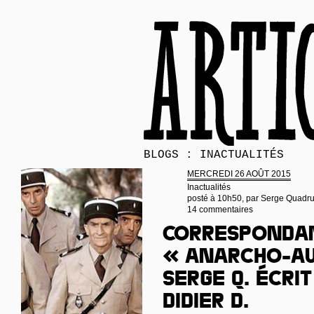
BLOGS : INACTUALITÉS
MERCREDI 26 AOÛT 2015
Inactualités
posté à 10h50, par
Serge Quadr
14 commentaires
Corresponda
« anarcho-a
Serge Q. écri
Didier D.