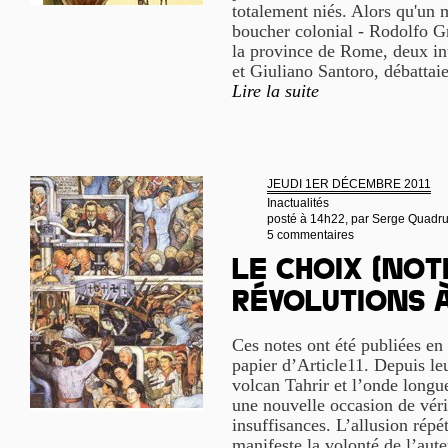
totalement niés. Alors qu'un 
boucher colonial - Rodolfo Gra
la province de Rome, deux int
et Giuliano Santoro, débattai
Lire la suite
JEUDI 1ER DÉCEMBRE 2011
Inactualités
posté à 14h22, par
Serge Quadr
5 commentaires
Le Choix (Not
révolutions à
Ces notes ont été publiées en 
papier d’Article11. Depuis leu
volcan Tahrir et l’onde longu
une nouvelle occasion de vérif
insuffisances. L’allusion répé
manifeste la volonté de l’aute