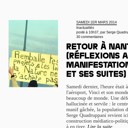
SAMEDI 1ER MARS 2014
Inactualités
posté à 10h37, par
Serge Quadr
30 commentaires
Retour à Nan
(Réflexions 
manifestation
et ses suites)
Samedi dernier, l'heure était 
l'aéroport, Vinci et son mond
beaucoup de monde. Une défer
hallucinée et servile : le centr
manif gâchée, la population d
Serge Quadruppani revient ici 
construction médiatico-politi
à en tirer.
Lire la suite