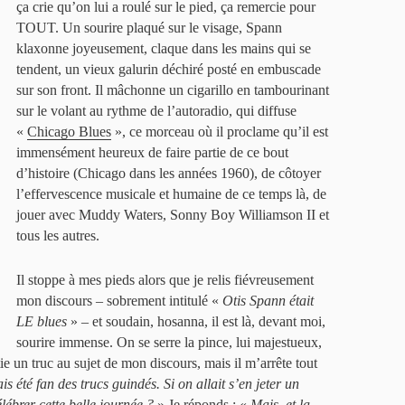
ça crie qu’on lui a roulé sur le pied, ça remercie pour
TOUT. Un sourire plaqué sur le visage, Spann
klaxonne joyeusement, claque dans les mains qui se
tendent, un vieux galurin déchiré posté en embuscade
sur son front. Il mâchonne un cigarillo en tambourinant
sur le volant au rythme de l’autoradio, qui diffuse
«
Chicago Blues
», ce morceau où il proclame qu’il est
immensément heureux de faire partie de ce bout
d’histoire (Chicago dans les années 1960), de côtoyer
l’effervescence musicale et humaine de ce temps là, de
jouer avec Muddy Waters, Sonny Boy Williamson II et
tous les autres.
Il stoppe à mes pieds alors que je relis fiévreusement
mon discours – sobrement intitulé «
Otis Spann était
LE blues
» – et soudain, hosanna, il est là, devant moi,
sourire immense. On se serre la pince, lui majestueux,
ie un truc au sujet de mon discours, mais il m’arrête tout
 été fan des trucs guindés. Si on allait s’en jeter un
élébrer cette belle journée ?
» Je réponds : «
Mais, et la