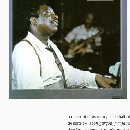
moi confit dans mon jus. Je balbut
de suite : «
Mon garçon, j’ai jamais
derrière la cravate, plutôt, pour c