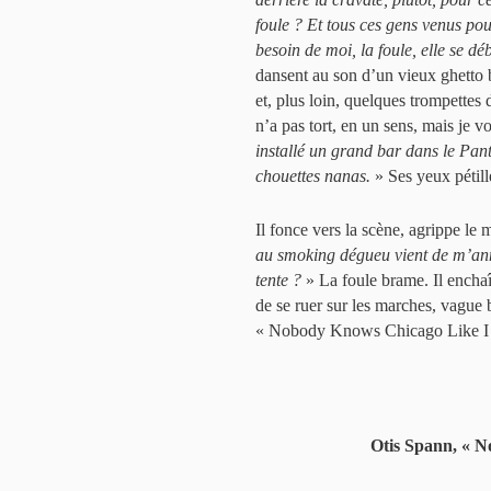
foule ? Et tous ces gens venus pou
besoin de moi, la foule, elle se déb
dansent au son d’un vieux ghetto b
et, plus loin, quelques trompettes 
n’a pas tort, en un sens, mais je v
installé un grand bar dans le Pant
chouettes nanas.
» Ses yeux pétill
Il fonce vers la scène, agrippe le m
au smoking dégueu vient de m’anno
tente ?
» La foule brame. Il encha
de se ruer sur les marches, vague
« Nobody Knows Chicago Like I Do
Otis Spann, « 