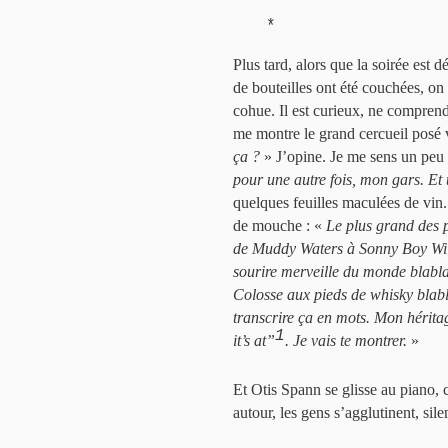
*
Plus tard, alors que la soirée est
de bouteilles ont été couchées, on 
cohue. Il est curieux, ne comprend 
me montre le grand cercueil posé ve
ça ?
» J’opine. Je me sens un peu c
pour une autre fois, mon gars. Et 
quelques feuilles maculées de vin. 
de mouche : «
Le plus grand des p
de Muddy Waters à Sonny Boy Will
sourire merveille du monde blabl
Colosse aux pieds de whisky blab
transcrire ça en mots. Mon héritage
1
it’s at”
. Je vais te montrer.
»
Et Otis Spann se glisse au piano,
autour, les gens s’agglutinent, sile