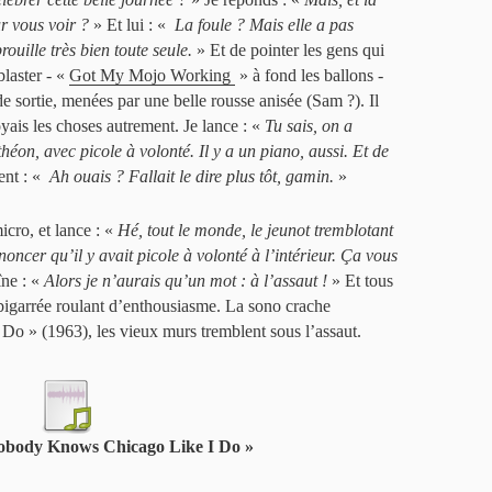
r vous voir ?
» Et lui : «
La foule ? Mais elle a pas
rouille très bien toute seule.
» Et de pointer les gens qui
laster - «
Got My Mojo Working
» à fond les ballons -
de sortie, menées par une belle rousse anisée (Sam ?). Il
oyais les choses autrement. Je lance : «
Tu sais, on a
héon, avec picole à volonté. Il y a un piano, aussi. Et de
ent : «
Ah ouais ? Fallait le dire plus tôt, gamin.
»
icro, et lance : «
Hé, tout le monde, le jeunot tremblotant
ncer qu’il y avait picole à volonté à l’intérieur. Ça vous
îne : «
Alors je n’aurais qu’un mot : à l’assaut !
» Et tous
 bigarrée roulant d’enthousiasme. La sono crache
 » (1963), les vieux murs tremblent sous l’assaut.
Nobody Knows Chicago Like I Do »