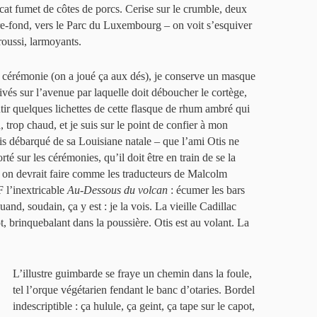
cat fumet de côtes de porcs. Cerise sur le crumble, deux
ère-fond, vers le Parc du Luxembourg – on voit s’esquiver
roussi, larmoyants.
 cérémonie (on a joué ça aux dés), je conserve un masque
rivés sur l’avenue par laquelle doit déboucher le cortège,
ir quelques lichettes de cette flasque de rhum ambré qui
, trop chaud, et je suis sur le point de confier à mon
is débarqué de sa Louisiane natale – que l’ami Otis ne
rté sur les cérémonies, qu’il doit être en train de se la
e on devrait faire comme les traducteurs de Malcolm
F l’inextricable
Au-Dessous du volcan
: écumer les bars
uand, soudain, ça y est : je la vois. La vieille Cadillac
 brinquebalant dans la poussière. Otis est au volant. La
L’illustre guimbarde se fraye un chemin dans la foule,
tel l’orque végétarien fendant le banc d’otaries. Bordel
indescriptible : ça hulule, ça geint, ça tape sur le capot,