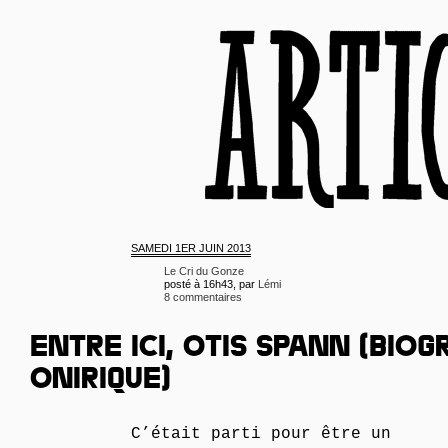
SAMEDI
1ER JUIN 2013
Le Cri du Gonze
posté à 16h43, par
Lémi
8 commentaires
ENTRE ICI, OTIS SPANN (BIOG
ONIRIQUE)
C’était parti pour être un