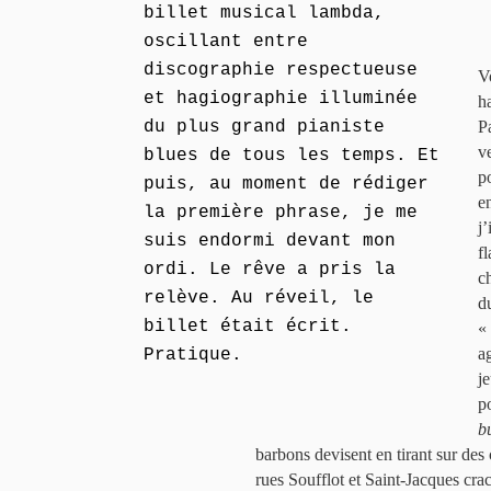
billet musical lambda,
oscillant entre
discographie respectueuse
V
et hagiographie illuminée
h
du plus grand pianiste
P
v
blues de tous les temps. Et
p
puis, au moment de rédiger
en
la première phrase, je me
j
suis endormi devant mon
f
ordi. Le rêve a pris la
c
relève. Au réveil, le
d
billet était écrit.
«
a
Pratique.
j
p
bu
barbons devisent en tirant sur des
rues Soufflot et Saint-Jacques cra