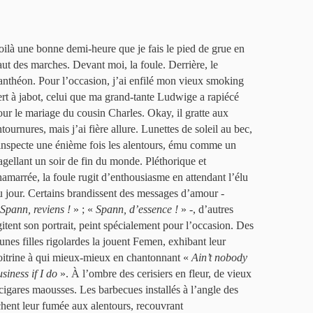
oilà une bonne demi-heure que je fais le pied de grue en
aut des marches. Devant moi, la foule. Derrière, le
anthéon. Pour l’occasion, j’ai enfilé mon vieux smoking
ert à jabot, celui que ma grand-tante Ludwige a rapiécé
our le mariage du cousin Charles. Okay, il gratte aux
tournures, mais j’ai fière allure. Lunettes de soleil au bec,
’inspecte une énième fois les alentours, ému comme un
lagellant un soir de fin du monde. Pléthorique et
hamarrée, la foule rugit d’enthousiasme en attendant l’élu
u jour. Certains brandissent des messages d’amour -
Spann, reviens !
» ; «
Spann, d’essence !
» -, d’autres
gitent son portrait, peint spécialement pour l’occasion. Des
eunes filles rigolardes la jouent Femen, exhibant leur
oitrine à qui mieux-mieux en chantonnant «
Ain’t nobody
siness if I do
». À l’ombre des cerisiers en fleur, de vieux
 cigares maousses. Les barbecues installés à l’angle des
chent leur fumée aux alentours, recouvrant