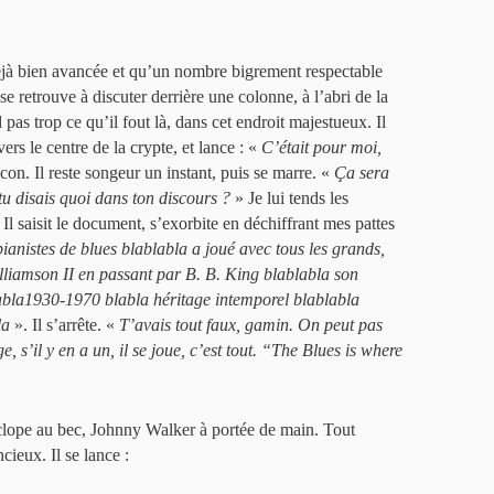
 déjà bien avancée et qu’un nombre bigrement respectable
se retrouve à discuter derrière une colonne, à l’abri de la
pas trop ce qu’il fout là, dans cet endroit majestueux. Il
rs le centre de la crypte, et lance : «
C’était pour moi,
on. Il reste songeur un instant, puis se marre. «
Ça sera
tu disais quoi dans ton discours ?
» Je lui tends les
Il saisit le document, s’exorbite en déchiffrant mes pattes
ianistes de blues blablabla a joué avec tous les grands,
iamson II en passant par B. B. King blablabla son
abla1930-1970 blabla héritage intemporel blablabla
la
». Il s’arrête. «
T’avais tout faux, gamin. On peut pas
, s’il y en a un, il se joue, c’est tout. “The Blues is where
 clope au bec, Johnny Walker à portée de main. Tout
ncieux. Il se lance :