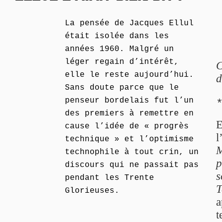
La pensée de Jacques Ellul
était isolée dans les
années 1960. Malgré un
léger regain d’intérêt,
C
elle le reste aujourd’hui.
d
Sans doute parce que le
penseur bordelais fut l’un
des premiers à remettre en
E
cause l’idée de « progrès
l
technique » et l’optimisme
M
technophile à tout crin, un
p
discours qui ne passait pas
s
pendant les Trente
T
Glorieuses.
a
t