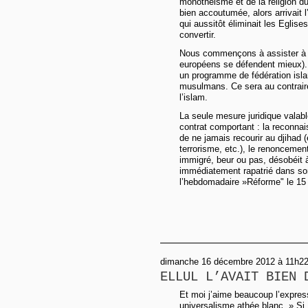
monothéisme et de la religion du 
bien accoutumée, alors arrivait l
qui aussitôt éliminait les Eglis
convertir.
Nous commençons à assister à 
européens se défendent mieux). 
un programme de fédération isla
musulmans. Ce sera au contraire
l’islam.
La seule mesure juridique valab
contrat comportant : la reconnai
de ne jamais recourir au djihad (
terrorisme, etc.), le renoncement
immigré, beur ou pas, désobéit à 
immédiatement rapatrié dans so
l’hebdomadaire »Réforme" le 15 j
dimanche 16 décembre 2012 à 11h22,
ELLUL L’AVAIT BIEN 
Et moi j’aime beaucoup l’express
universalisme athée blanc. » Si,