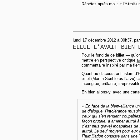
Répétez après moi : « l’é-troit-u
lundi 17 décembre 2012 à 00h37, par
ELLUL L’AVAIT BIEN 
Pour le fond de ce billet — qu’
mettre en perspective critique
a
commentaire inspiré par ma flem
Quant au discours anti-islam d’E
billet (Martin Scriblerus l’a v
incongrue, brûlante, irrépressibl
Eh bien allons-y, avec une carte
«
En face de la bienveillance un
de dialogue, l’intolérance mus
ceux qui s’en rendent coupables 
façon brutale, à amener autrui à 
c’est plus grave) incapables de
autrui. Le seul moyen pour eux d
l’humiliation consiste dans une 