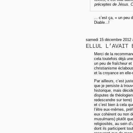
préceptes de Jésus. C
... c’est ça, « un peu 
Diable...!
samedi 15 décembre 2012 à 
ELLUL L’AVAIT 
Merci de la recommandat
cela toutefois déjà u
un peu de fraîcheur et 
christianisme éclabous
et la croyance en elle
Par ailleurs, c’est jus
que je persiste à trou
historique, mais décid
disputes de théologiens
redescendre sur terre)
et c’est bien à cela q
l’être eux-mêmes, pré
eux cohérent ou non de 
musulmans) plutôt que 
religiosités, au sein 
dont ils participent t