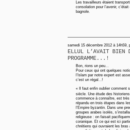
Les travailleurs étaient transport
consolation pour l’avenir, c’était
bagnole.
samedi 15 décembre 2012 à 14h59, 
ELLUL L’AVAIT BIEN 
PROGRAMME...!
Bon, rions un peu...
Pour ceux qui ont quelques notio
l’Islam par notre expert est ass
c’est un régal...!
« Il faut enfin oublier comment s
siècle. Une étude des historien
commence à connaître, est très i
répandu en trois étapes dans le
l’Empire byzantin. Dans une prem
groupes arabes isolés, s’install
religieuse : on faisait pacifiquem
coranique. Et ce qui est ici parti
chrétiens qui ouvraient les bras 