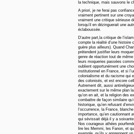
la technique, mais sauvons le ch
A priori, je ne ferai pas confian
vraiment pertinent sur une croya
vraiment une critique sérieuse de
lorsqu’il en dézinguerait une au
éclaboussée.
D’autre part,la critique de l’isl
compte la réalité d’une histoire
guère plus ailleurs). Quand Char
prétendent justifier leurs moqu
genre de réaction tout de même 
leurs moqueries passées comme 
oublient opportunément une chose
institutionnel en France, et si l’
colonialisme et du racisme qui en
des colonisés, et est encore cel
Autrement dit, aussi antireligieu
exactement sur le même plan la r
qu’on en ait, et la religion des 
combattre de façon similaire qu’
historique, qu’en refusant d’envis
l’occurrence, la France, blanche
importance, qu’en cautionnant a
qui sévissait déjà il y a soixante
Nos courageux athées pourfende
lire les Memmi, les Fanon, et q
exemple, qu’ils y apprennent u