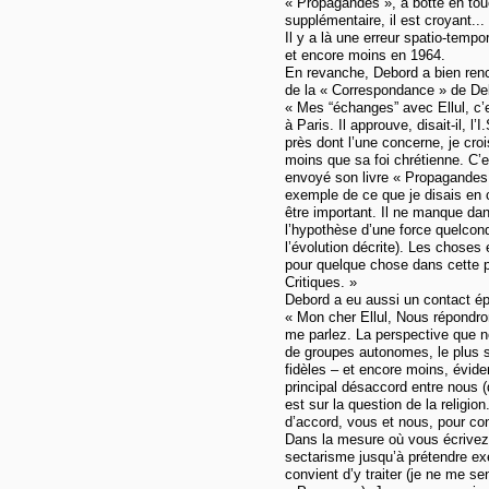
« Propagandes », a botté en touc
supplémentaire, il est croyant...
Il y a là une erreur spatio-tempo
et encore moins en 1964.
En revanche, Debord a bien renco
de la « Correspondance » de Debo
« Mes “échanges” avec Ellul, c’
à Paris. Il approuve, disait-il, l
près dont l’une concerne, je crois
moins que sa foi chrétienne. C’e
envoyé son livre « Propagandes 
exemple de ce que je disais en c
être important. Il ne manque da
l’hypothèse d’une force quelconq
l’évolution décrite). Les choses 
pour quelque chose dans cette 
Critiques. »
Debord a eu aussi un contact épis
« Mon cher Ellul, Nous répondro
me parlez. La perspective que n
de groupes autonomes, le plus s
fidèles – et encore moins, évide
principal désaccord entre nous (
est sur la question de la reli
d’accord, vous et nous, pour con
Dans la mesure où vous écrivez
sectarisme jusqu’à prétendre exe
convient d’y traiter (je ne me s