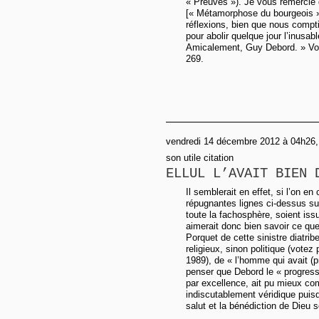
« Preuves »). Je vous remercie d
[« Métamorphose du bourgeois 
réflexions, bien que nous compti
pour abolir quelque jour l’inusab
Amicalement, Guy Debord. » Voi
269.
vendredi 14 décembre 2012 à 04h26, 
son utile citation
ELLUL L’AVAIT BIEN 
Il semblerait en effet, si l’on en
répugnantes lignes ci-dessus sur
toute la fachosphère, soient issu
aimerait donc bien savoir ce que 
Porquet de cette sinistre diatri
religieux, sinon politique (votez
1989), de « l’homme qui avait (p
penser que Debord le « progressi
par excellence, ait pu mieux comp
indiscutablement véridique puis
salut et la bénédiction de Dieu so