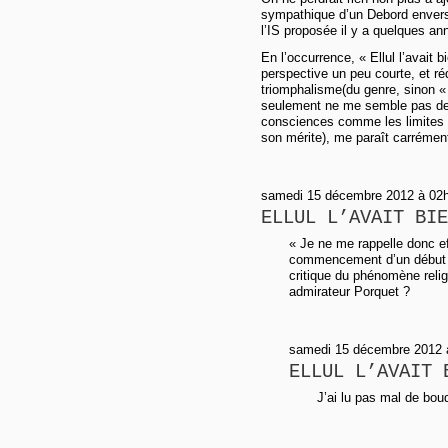
sympathique d’un Debord envers 
l’IS proposée il y a quelques a
En l’occurrence, « Ellul l’avait 
perspective un peu courte, et réd
triomphalisme(du genre, sinon « j
seulement ne me semble pas de m
consciences comme les limites d
son mérite), me paraît carrémen
samedi 15 décembre 2012 à 02h
ELLUL L’AVAIT BIE
« Je ne me rappelle donc ef
commencement d’un début d’
critique du phénomène relig
admirateur Porquet ?
samedi 15 décembre 2012 à 
ELLUL L’AVAIT 
J’ai lu pas mal de bou