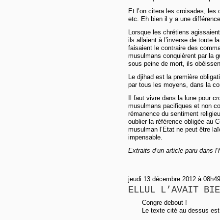
Et l’on citera les croisades, l
etc. Eh bien il y a une différence
Lorsque les chrétiens agissaient 
ils allaient à l’inverse de toute 
faisaient le contraire des comm
musulmans conquièrent par la gu
sous peine de mort, ils obéisse
Le djihad est la première obligat
par tous les moyens, dans la c
Il faut vivre dans la lune pour cr
musulmans pacifiques et non conq
rémanence du sentiment religieux
oublier la référence obligée au C
musulman l’Etat ne peut être laïq
impensable.
Extraits d’un article paru dans l
jeudi 13 décembre 2012 à 08h4
ELLUL L’AVAIT BIE
Congre debout !
Le texte cité au dessus es