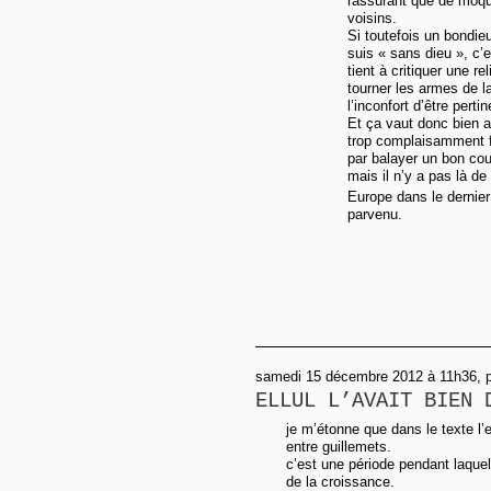
rassurant que de moque
voisins.
Si toutefois un bondie
suis « sans dieu », c’
tient à critiquer une r
tourner les armes de la 
l’inconfort d’être pertin
Et ça vaut donc bien a
trop complaisamment f
par balayer un bon cou
mais il n’y a pas là de
Europe dans le dernier
parvenu.
samedi 15 décembre 2012 à 11h36, 
ELLUL L’AVAIT BIEN 
je m’étonne que dans le texte l’
entre guillemets.
c’est une période pendant laquelle
de la croissance.