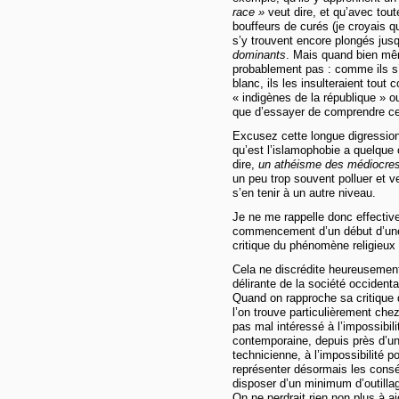
race »
veut dire, et qu’avec tou
bouffeurs de curés (je croyais qu
s’y trouvent encore plongés jus
dominants
. Mais quand bien même
probablement pas : comme ils s’e
blanc, ils les insulteraient tout
« indigènes de la république » ou
que d’essayer de comprendre ce qu
Excusez cette longue digression,
qu’est l’islamophobie a quelqu
dire,
un athéisme des médiocres
un peu trop souvent polluer et ve
s’en tenir à un autre niveau.
Je ne me rappelle donc effective
commencement d’un début d’une 
critique du phénomène religieux 
Cela ne discrédite heureusement 
délirante de la société occidenta
Quand on rapproche sa critique 
l’on trouve particulièrement che
pas mal intéressé à l’impossibil
contemporaine, depuis près d’un
technicienne, à l’impossibilité 
représenter désormais les con
disposer d’un minimum d’outillage
On ne perdrait rien non plus à aj