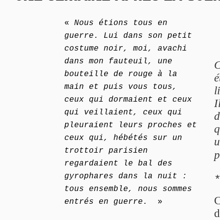
«
Nous étions tous en
guerre. Lui dans son petit
costume noir, moi, avachi
dans mon fauteuil, une
C
bouteille de rouge à la
é
main et puis vous tous,
l
ceux qui dormaient et ceux
I
qui veillaient, ceux qui
d
pleuraient leurs proches et
q
ceux qui, hébétés sur un
u
trottoir parisien
p
regardaient le bal des
gyrophares dans la nuit :
tous ensemble, nous sommes
C
entrés en guerre.
»
d