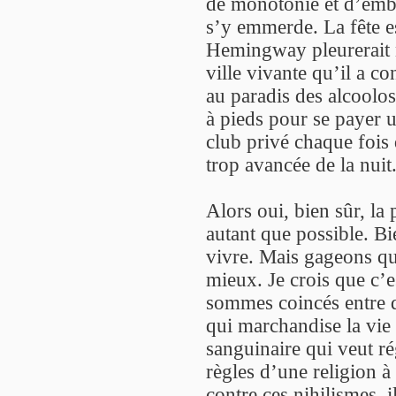
de monotonie et d’emb
s’y emmerde. La fête es
Hemingway pleurerait no
ville vivante qu’il a co
au paradis des alcoolos
à pieds pour se payer u
club privé chaque fois 
trop avancée de la nuit
Alors oui, bien sûr, la p
autant que possible. Bie
vivre. Mais gageons qu
mieux. Je crois que c’es
sommes coincés entre d
qui marchandise la vie 
sanguinaire qui veut ré
règles d’une religion à 
contre ces nihilismes, i