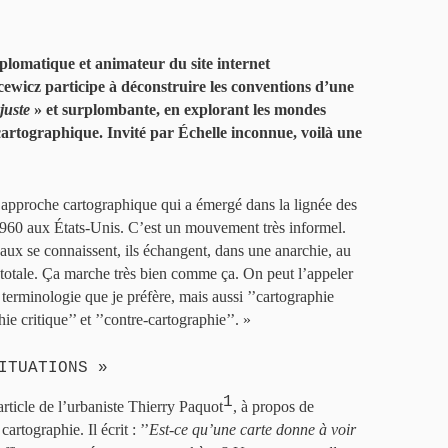
lomatique et animateur du site internet
cewicz participe à déconstruire les conventions d’une
juste
» et surplombante, en explorant les mondes
e cartographique. Invité par Échelle inconnue, voilà une
e approche cartographique qui a émergé dans la lignée des
960 aux États-Unis. C’est un mouvement très informel.
aux se connaissent, ils échangent, dans une anarchie, au
totale. Ça marche très bien comme ça. On peut l’appeler
a terminologie que je préfère, mais aussi ’’cartographie
e critique’’ et ’’contre-cartographie’’. »
ITUATIONS »
1
article de l’urbaniste Thierry Paquot
, à propos de
cartographie. Il écrit : ’’
Est-ce qu’une carte donne à voir