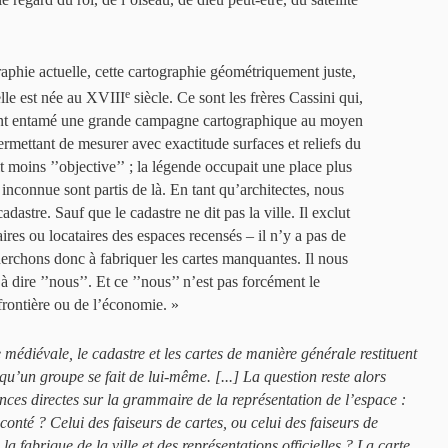
raphie actuelle, cette cartographie géométriquement juste,
e
elle est née au XVIII
siècle. Ce sont les frères Cassini qui,
 ont entamé une grande campagne cartographique au moyen
rmettant de mesurer avec exactitude surfaces et reliefs du
t moins ’’objective’’ ; la légende occupait une place plus
inconnue sont partis de là. En tant qu’architectes, nous
astre. Sauf que le cadastre ne dit pas la ville. Il exclut
ires ou locataires des espaces recensés – il n’y a pas de
herchons donc à fabriquer les cartes manquantes. Il nous
à dire ’’nous’’. Et ce ’’nous’’ n’est pas forcément le
a frontière ou de l’économie. »
édiévale, le cadastre et les cartes de manière générale restituent
 qu’un groupe se fait de lui-même. [...] La question reste alors
nces directes sur la grammaire de la représentation de l’espace :
 conté ? Celui des faiseurs de cartes, ou celui des faiseurs de
 la fabrique de la ville et des représentations officielles ? La carte