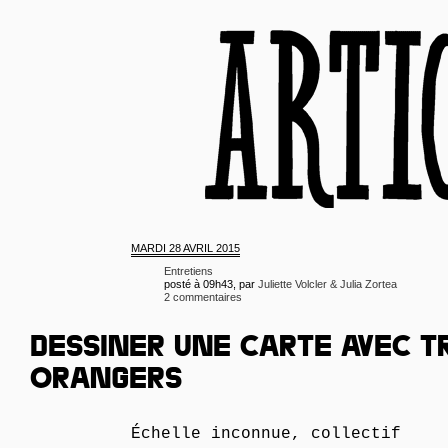
MARDI
28 AVRIL 2015
Entretiens
posté à 09h43, par
Juliette Volcler & Julia Zortea
2 commentaires
DESSINER UNE CARTE AVEC T
ORANGERS
Échelle inconnue, collectif