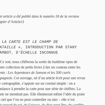
et article a été publié dans le numéro 18 de la version
apier d’
Article11
«
LA CARTE EST LE CHAMP DE
ATAILLE
», INTRODUCTION PAR STANY
AMBOT, D’ÉCHELLE INCONNUE
 Ce soir, nous célébrons la sortie du huitième opus de
tre collection de petits livres à lire un couteau entre les
ents :
Les Arpenteurs de Sanson et les 500 curés
spagnols
. Cet ouvrage, né d’un article écrit pour une revue
e cartographie, s’appuie sur un constat simple : on a
endance à prendre la carte pour une série de chiffres. La
arte ne mentirait pas. Elle éliminerait même l’idée du point
ciel que l’on ne peut contredire ou nier – elle n’est
le regard du roi, de l’oiseau, de dieu peut-être, du satellite