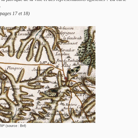
»
/ pages 17 et 18)
e
III
(source : Bnf)