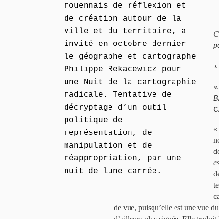
rouennais de réflexion et
de création autour de la
ville et du territoire, a
C
invité en octobre dernier
p
le géographe et cartographe
*
Philippe Rekacewicz pour
une Nuit de la cartographie
radicale. Tentative de
B
décryptage d’un outil
C
politique de
«
représentation, de
no
manipulation et de
d
réappropriation, par une
e
nuit de lune carrée.
d
t
c
de vue, puisqu’elle est une vue du 
d’ailleurs plus signée. Elle traduit 