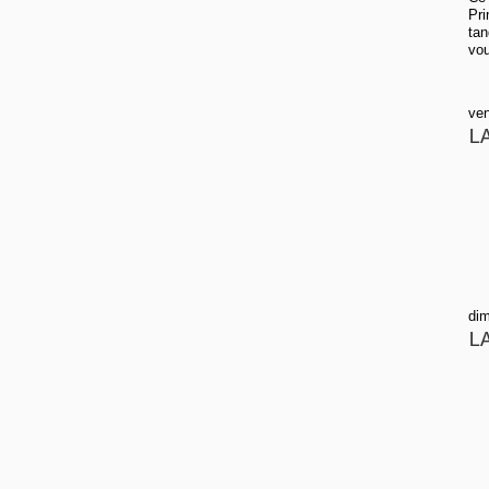
Pri
tan
vou
ven
L
dim
L