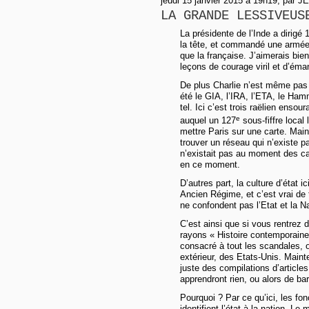
jeudi 15 janvier 2015 à 19h19, par
LA GRANDE LESSIVEUS
La présidente de l’Inde a dirigé
la tête, et commandé une armée 
que la française. J’aimerais bie
leçons de courage viril et d’éma
De plus Charlie n’est même pas 
été le GIA, l’IRA, l’ETA, le Ha
tel. Ici c’est trois raëlien ensou
e
auquel un 127
sous-fiffre local 
mettre Paris sur une carte. Mai
trouver un réseau qui n’existe 
n’existait pas au moment des car
en ce moment.
D’autres part, la culture d’état 
Ancien Régime, et c’est vrai de 
ne confondent pas l’Etat et la Na
C’est ainsi que si vous rentrez 
rayons « Histoire contemporaine
consacré à tout les scandales, o
extérieur, des Etats-Unis. Mainte
juste des compilations d’articl
apprendront rien, ou alors de ba
Pourquoi ? Par ce qu’ici, les fonc
identifient l’état à la nation. L