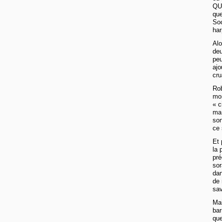
QU’
que
Soc
har
Alo
deu
peu
ajo
cru
Rob
mon
« c
ma 
son
ce 
Et 
la 
pré
sor
dan
de 
sav
Mai
bar
que