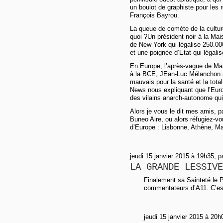
un boulot de graphiste pour les 
François Bayrou.
La queue de comète de la cultu
quoi ?Un président noir à la Ma
de New York qui légalise 250.00
et une poignée d’Etat qui légalis
En Europe, l’après-vague de Ma
à la BCE, JEan-Luc Mélanchon n
mauvais pour la santé et la tota
News nous expliquant que l’Euro
des vilains anarch-autonome qui 
Alors je vous le dit mes amis, 
Buneo Aire, ou alors réfugiez-vo
d’Europe : Lisbonne, Athène, Mad
jeudi 15 janvier 2015 à 19h35, p
LA GRANDE LESSIVE
Finalement sa Sainteté le P
commentateurs d’A11. C’est
jeudi 15 janvier 2015 à 2