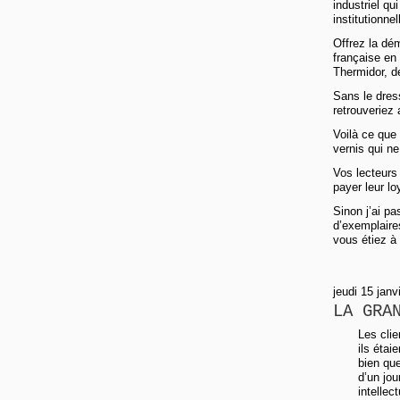
industriel qu
institutionn
Offrez la dém
française en
Thermidor, de
Sans le dress
retrouveriez
Voilà ce que
vernis qui ne
Vos lecteurs 
payer leur lo
Sinon j’ai p
d’exemplaire
vous étiez à
jeudi 15 janv
LA GRA
Les clie
ils étai
bien que
d’un jou
intellec