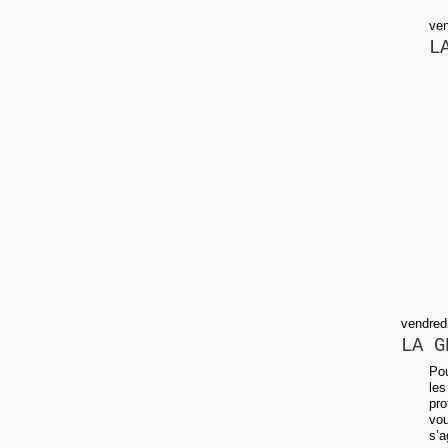
ven
L
vendred
LA G
Pou
les
pro
vou
s’a