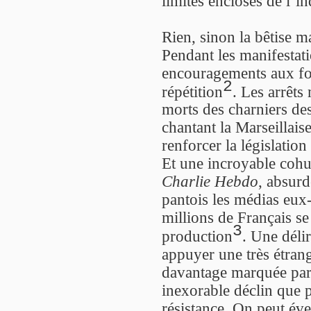
limites encloses de l’i
Rien, sinon la bêtise m
Pendant les manifestati
encouragements aux for
2
répétition
. Les arrêt
morts des charniers de
chantant la Marseillaise
renforcer la législation 
Et une incroyable coh
Charlie Hebdo
, absurd
pantois les médias eux
millions de Français se 
3
production
. Une déli
appuyer une très étrang
davantage marquée par l
inexorable déclin que 
résistance. On peut év