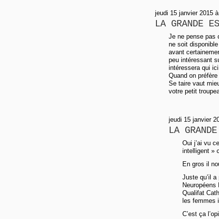
jeudi 15 janvier 2015 
LA GRANDE E
Je ne pense pas q
ne soit disponibl
avant certainemen
peu intéressant su
intéressera qui ici
Quand on préfère 
Se taire vaut mie
votre petit troupe
jeudi 15 janvier
LA GRANDE
Oui j’ai vu 
intelligent »
En gros il n
Juste qu’il a
Neuropéens L
Qualifat Cath
les femmes i
C’est ça l’op