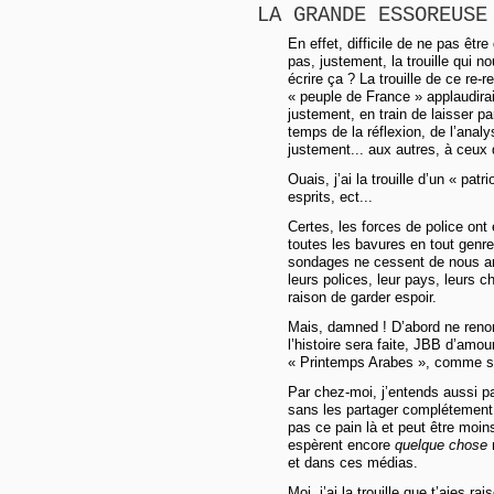
LA GRANDE ESSOREUSE
En effet, difficile de ne pas êt
pas, justement, la trouille qui no
écrire ça ? La trouille de ce re-r
« peuple de France » applaudir
justement, en train de laisser pa
temps de la réflexion, de l’anal
justement... aux autres, à ceux 
Ouais, j’ai la trouille d’un « patr
esprits, ect...
Certes, les forces de police ont
toutes les bavures en tout genr
sondages ne cessent de nous an
leurs polices, leur pays, leurs c
raison de garder espoir.
Mais, damned ! D’abord ne renonç
l’histoire sera faite, JBB d’amo
« Printemps Arabes », comme sur
Par chez-moi, j’entends aussi p
sans les partager complétement
pas ce pain là et peut être moi
espèrent encore
quelque chose
et dans ces médias.
Moi, j’ai la trouille que t’aies ra