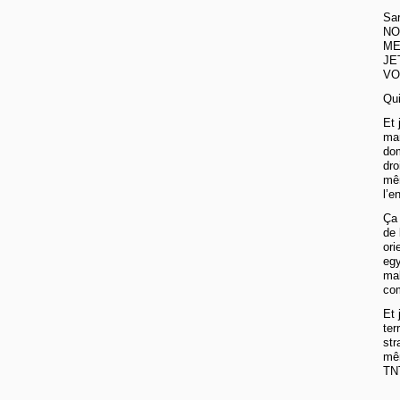
Sar
NO
ME
JE
VO
Qui
Et 
mar
dom
dro
mêm
l’e
Ça 
de 
ori
egy
mal
com
Et 
ter
str
mêm
TNT