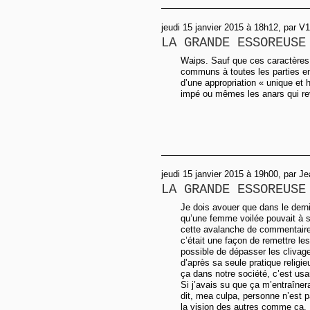
jeudi 15 janvier 2015 à 18h12, par V
LA GRANDE ESSOREUSE
Waips. Sauf que ces caractères e
communs à toutes les parties en
d’une appropriation « unique et h
impé ou mêmes les anars qui rev
jeudi 15 janvier 2015 à 19h00, par J
LA GRANDE ESSOREUSE
Je dois avouer que dans le dernie
qu’une femme voilée pouvait à s
cette avalanche de commentaires
c’était une façon de remettre le
possible de dépasser les clivage
d’après sa seule pratique religi
ça dans notre société, c’est usan
Si j’avais su que ça m’entraînera
dit, mea culpa, personne n’est 
la vision des autres comme ça.