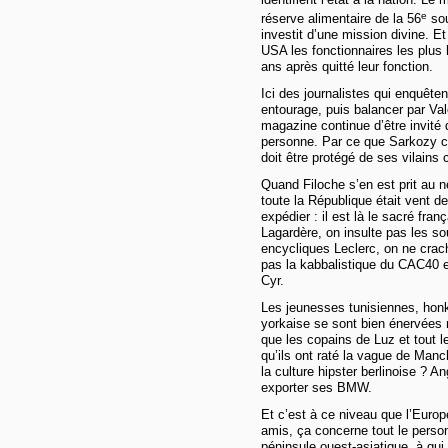
e
réserve alimentaire de la 56
sou
investit d’une mission divine. E
USA les fonctionnaires les plus
ans après quitté leur fonction.
Ici des journalistes qui enquête
entourage, puis balancer par Val
magazine continue d’être invit
personne. Par ce que Sarkozy c’est
doit être protégé de ses vilains 
Quand Filoche s’en est prit au n
toute la République était vent de
expédier : il est là le sacré fran
Lagardère, on insulte pas les s
encycliques Leclerc, on ne cra
pas la kabbalistique du CAC40 e
Cyr.
Les jeunesses tunisiennes, hon
yorkaise se sont bien énervées 
que les copains de Luz et tout l
qu’ils ont raté la vague de Man
la culture hipster berlinoise ? A
exporter ses BMW.
Et c’est à ce niveau que l’Europ
amis, ça concerne tout le person
péninsule ouest-asiatique, à qui i