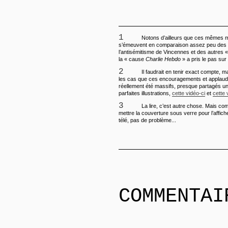
1
Notons d’ailleurs que ces mêmes mé
s’émeuvent en comparaison assez peu des 
l’antisémitisme de Vincennes et des autres 
la « cause
Charlie Hebdo
» a pris le pas sur 
2
Il faudrait en tenir exact compte, m
les cas que ces encouragements et applaud
réellement été massifs, presque partagés 
parfaites illustrations,
cette vidéo-ci
et
cette 
3
La lire, c’est autre chose. Mais com
mettre la couverture sous verre pour l’affic
télé, pas de problème...
COMMENTAI