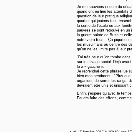
Je me souviens encore du désa
quand ont eu lieu les attentats 
question de leur pratique religi
quartier qui jouions tous ensemb
la sortie de l’école ou aux fenê
pauvres se sont retrouvé en un i
la guerre sainte de Bush et cel
notre vie à tous... Ça pique enco
les musulmans au centre des dé
qu’on ne les limite pas à leur pra
J’ai très peur qu’on tombe dans 
sur le clivage social. Déjà avant
là à « gauche ».
Je reprendrai cette phrase lue 
bien mon sentiment : "Plus que
organiser, de serrer les rangs, d
devraient être unis et unissant c
Enfin, j’espère qu’avec le temps
Faudra faire des efforts, comme