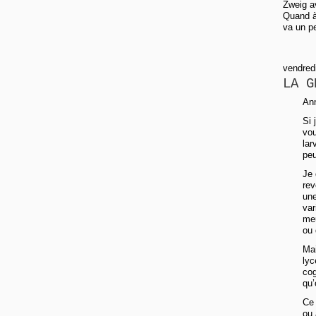
Zweig av
Quand à 
va un pe
vendred
LA G
An
Si 
vou
lar
peu
Je 
rev
une
var
meu
ou
Mai
lyc
cog
qu’
Ce 
ou 