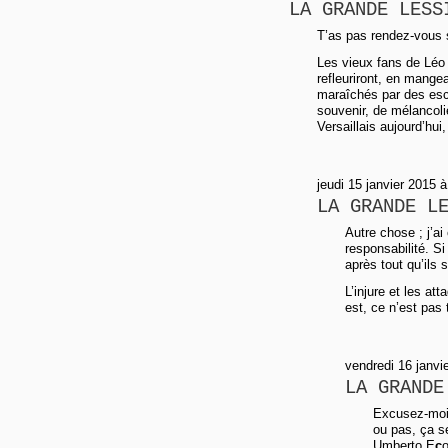
LA GRANDE LESS
T’as pas rendez-vous 
Les vieux fans de Léo 
refleuriront, en mange
maraîchés par des escla
souvenir, de mélancolie
Versaillais aujourd’hui
jeudi 15 janvier 2015 
LA GRANDE L
Autre chose ; j’a
responsabilité. Si
après tout qu’ils 
L’injure et les a
est, ce n’est pas 
vendredi 16 janvi
LA GRANDE
Excusez-moi
ou pas, ça se
Umberto E
c