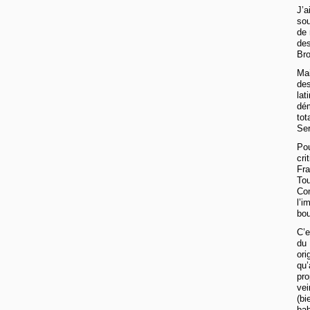
J’a
sou
de 
des
Bro
Mai
des
lat
dém
tot
Ser
Pou
cri
Fra
Tou
Com
l’i
bou
C’e
du 
ori
qu’
pro
vei
(bi
bab