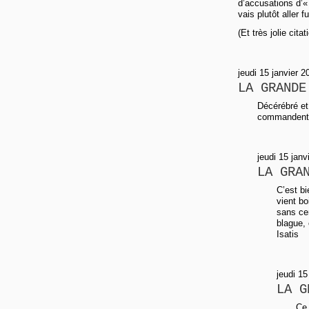
d’accusations d’« 
vais plutôt aller 
(Et très jolie cit
jeudi 15 janvier 
LA GRANDE
Décérébré et
commandent 
jeudi 15 jan
LA GRA
C’est b
vient bo
sans ce
blague, 
Isatis
jeudi 15
LA G
Ce 