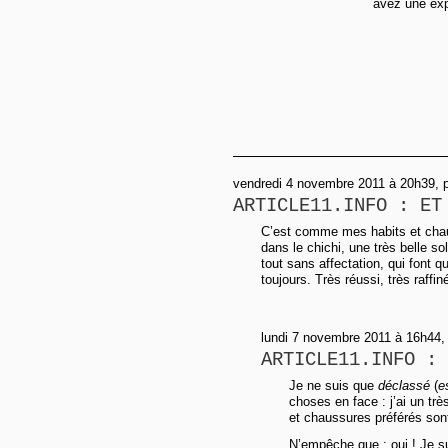
avez une exp
vendredi 4 novembre 2011 à 20h39, 
ARTICLE11.INFO : ET
C’est comme mes habits et chaus
dans le chichi, une très belle soll
tout sans affectation, qui font q
toujours. Très réussi, très raffin
lundi 7 novembre 2011 à 16h44,
ARTICLE11.INFO : 
Je ne suis que
déclassé
(
e
choses en face : j’ai un trè
et chaussures préférés sont
N’empêche que : oui ! Je su