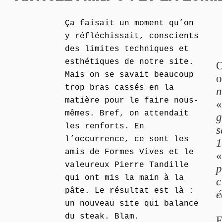
Ça faisait un moment qu’on
y réfléchissait, conscients
des limites techniques et
esthétiques de notre site.
O
Mais on se savait beaucoup
o
trop bras cassés en la
n
matière pour le faire nous-
mêmes. Bref, on attendait
g
les renforts. En
s
l’occurrence, ce sont les
1
amis de Formes Vives et le
valeureux Pierre Tandille
p
qui ont mis la main à la
c
pâte. Le résultat est là :
é
un nouveau site qui balance
du steak. Blam.
E