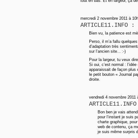
tout en bas. Et en largeur, ça 
mercredi 2 novembre 2011 à 10
ARTICLE11.INFO : 
Bien vu, la patience est mè
Perso, il m’a fallu quelque
d’adaptation très sentimenta
sur l’ancien site... :-)
Pour la largeur, tu veux di
Si oui, c’est normal : l’idé
apparaissait de façon plus 
le petit bouton « Journal pap
droite.
vendredi 4 novembre 2011 à
ARTICLE11.INFO
Bon ben je vais atten
pour l’instant je suis
charte graphique, pour 
web de contenu, ça me
je suis même surpris d’