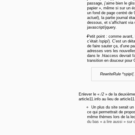
passage, j’aime bien le gli
papier », même si sur un éc
un fond de page centré de 
actuel), la partie journal é
dessous, et s’affichant vi
javascript/jquery.
Petit point : comme avant, l
c’était /spip/). C’est un dét
de faire sauter ça, d’une pa
adresses vers les nouvelles.
dans le .htaccess devrait fai
transition en douceur pour G
RewriteRule ^spip/(
Enlever le «
/2
» de la deuxième 
article11.info au lieu de article11
Un plus du site serait un
ce qui permettrait de propo
même thèmes lors de la lec
du bas « a lire aussi » sur c