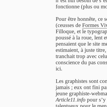
n’est nul besoin de s’
fonctionne (plus ou mo
Pour être honnête, ce s
(ceusses de
Formes Vi
Filloque, et le typogr
poussé à la roue, lent e
pensaient que le site m
estimaient, à juste titr
tranchait trop avec celu
conscience du pas cons
ici.
Les graphistes sont co
jamais ; eux ont fini p
jeune graphiste-webmas
Article11.info
pour s’y 
talentueux pour le mene