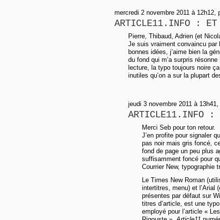
mercredi 2 novembre 2011 à 12h12, 
ARTICLE11.INFO : ET
Pierre, Thibaud, Adrien (et Nicol
Je suis vraiment convaincu par l
bonnes idées, j’aime bien la gén
du fond qui m’a surpris résonne b
lecture, la typo toujours noire ç
inutiles qu’on a sur la plupart de
jeudi 3 novembre 2011 à 13h41,
ARTICLE11.INFO : 
Merci Seb pour ton retour.
J’en profite pour signaler 
pas noir mais gris foncé, c
fond de page un peu plus agr
suffisamment foncé pour qu
Courrier New, typographie t
Le Times New Roman (utilisé
intertitres, menu) et l’Ari
présentes par défaut sur Wi
titres d’article, est une ty
employé pour l’article « L
Rigouste »,
Article11
numér