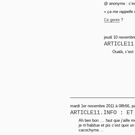
@ anonyme : c’est 
«
ça me rappelle c
Ce genre
?
jeudi 10 novembr
ARTICLE11
Oualà, c’est 
mardi 1er novembre 2011 à 08h56, pa
ARTICLE11.INFO : ET
Ah ben bon .... faut que j’aille m
je m’habitue et pis c’est quoi un
cacochyme ...