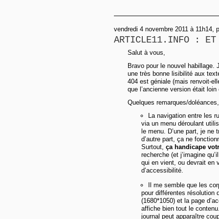
vendredi 4 novembre 2011 à 11h14, p
ARTICLE11.INFO : ET
Salut à vous,
Bravo pour le nouvel habillage. 
une très bonne lisibilité aux texte
404 est géniale (mais renvoit-ell
que l’ancienne version était loin d
Quelques remarques/doléances,
La navigation entre les ru
via un menu déroulant utilis
le menu. D’une part, je ne
d’autre part, ça ne fonction
Surtout,
ça handicape vot
recherche (et j’imagine qu’i
qui en vient, ou devrait en 
d’accessibilité.
Il me semble que les co
pour différentes résolution 
(1680*1050) et la page d’a
affiche bien tout le conten
journal peut apparaître coup