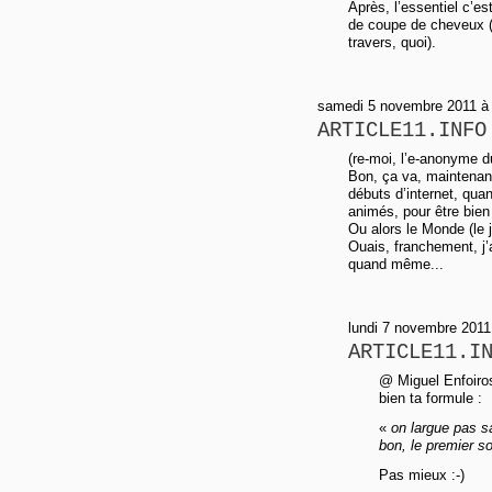
Après, l’essentiel c’e
de coupe de cheveux (m
travers, quoi).
samedi 5 novembre 2011 à
ARTICLE11.INFO
(re-moi, l’e-anonyme 
Bon, ça va, maintenant
débuts d’internet, quan
animés, pour être bien
Ou alors le Monde (le 
Ouais, franchement, j’
quand même...
lundi 7 novembre 2011
ARTICLE11.I
@ Miguel Enfoiros
bien ta formule :
«
on largue pas s
bon, le premier so
Pas mieux :-)