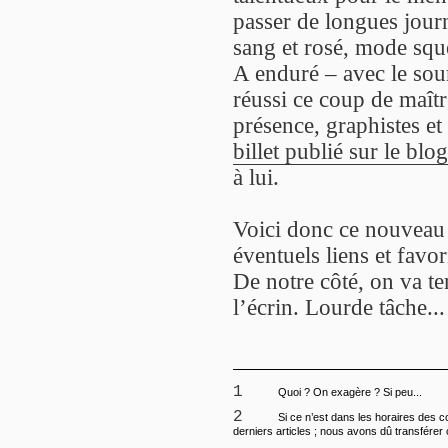
passer de longues journ
sang et rosé, mode squ
A enduré – avec le sour
réussi ce coup de maître
présence, graphistes e
billet publié sur le bl
à lui.
Voici donc ce nouveau s
éventuels liens et favor
De notre côté, on va te
l’écrin. Lourde tâche...
1
Quoi ? On exagère ? Si peu...
2
Si ce n’est dans les horaires des 
derniers articles ; nous avons dû transférer 