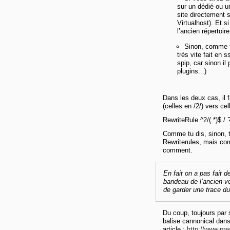
sur un dédié ou un
site directement s
Virtualhost). Et s
l’ancien répertoir
Sinon, comme tu
très vite fait en s
spip, car sinon i
plugins...)
Dans les deux cas, il 
(celles en /2/) vers cel
RewriteRule ^2/(.*)$ /
Comme tu dis, sinon, 
Rewriterules, mais com
comment.
En fait on a pas fait 
bandeau de l’ancien ve
de garder une trace du
Du coup, toujours par 
balise cannonical dans
article :
http://www.pre