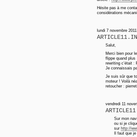
Hésite pas à me conta
considérations mécani
lundi 7 novembre 2011 
ARTICLE11.I
Salut,
Merci bien pour le
flippe quand plus 
rewriting c’était 
Je connaissais pas
Je suis sûr que 
moteur ! Voilà né
retoucher : pierre
vendredi 11 nove
ARTICLE11
Sur mon navig
ou si je cli
sur
http://ww
Il faut que j