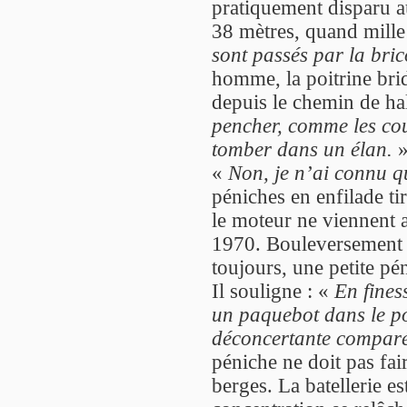
pratiquement disparu a
38 mètres, quand mille
sont passés par la bric
homme, la poitrine brid
depuis le chemin de ha
pencher, comme les cour
tomber dans un élan.
»
«
Non, je n’ai connu q
péniches en enfilade ti
le moteur ne viennent a
1970. Bouleversement
toujours, une petite pé
Il souligne : «
En fines
un paquebot dans le po
déconcertante comparé
péniche ne doit pas fai
berges. La batellerie es