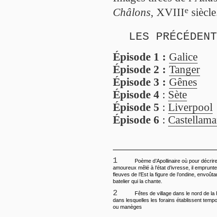
e
Châlons
, XVIII
siècle
LES PRÉCÉDENT
Épisode 1 :
Galice
Épisode 2 :
Tanger
Épisode 3 :
Gênes
Épisode 4
:
Sète
Épisode 5
:
Liverpool
Épisode 6
:
Castellama
1
Poème d’Apollinaire où pour décrire
amoureux mêlé à l’état d’ivresse, il emprun
fleuves de l’Est la figure de l’ondine, envoût
batelier qui la chante.
2
Fêtes de village dans le nord de la
dans lesquelles les forains établissent temp
ou manèges