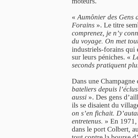
moteurs.
«
Aumônier des Gens du
Forains
». Le titre sem
comprenez, je n’y conn
du voyage. On met tou
industriels-forains qui
sur leurs péniches. «
L
seconds pratiquent plu
Dans une Champagne c
bateliers depuis l’éclus
aussi
». Des gens d’ail
ils se disaient du villa
on s’en fichait. D’auta
entretenus.
» En 1971, 
dans le port Colbert, a
tout contre la bourse d