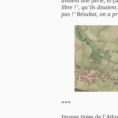
avaient une fierté, et 
libre !’, qu’ils disaien
pas !’ Résultat, on a p
***
Images tirées de l’
Atla